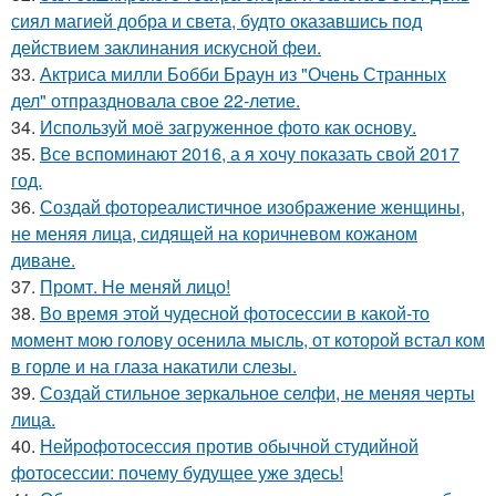
сиял магией добра и света, будто оказавшись под
действием заклинания искусной феи.
33.
Актриса милли Бобби Браун из "Очень Странных
дел" отпраздновала свое 22-летие.
34.
Используй моё загруженное фото как основу.
35.
Все вспоминают 2016, а я хочу показать свой 2017
год.
36.
Создай фотореалистичное изображение женщины,
не меняя лица, сидящей на коричневом кожаном
диване.
37.
Промт. Не меняй лицо!
38.
Во время этой чудесной фотосессии в какой-то
момент мою голову осенила мысль, от которой встал ком
в горле и на глаза накатили слезы.
39.
Создай стильное зеркальное селфи, не меняя черты
лица.
40.
Нейрофотосессия против обычной студийной
фотосессии: почему будущее уже здесь!