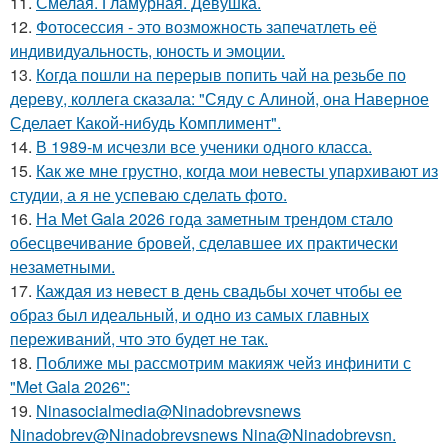
11.
Смелая. Гламурная. Девушка.
12.
Фотосессия - это возможность запечатлеть её
индивидуальность, юность и эмоции.
13.
Когда пошли на перерыв попить чай на резьбе по
дереву, коллега сказала: "Сяду с Алиной, она Наверное
Сделает Какой-нибудь Комплимент".
14.
В 1989-м исчезли все ученики одного класса.
15.
Как же мне грустно, когда мои невесты упархивают из
студии, а я не успеваю сделать фото.
16.
На Met Gala 2026 года заметным трендом стало
обесцвечивание бровей, сделавшее их практически
незаметными.
17.
Каждая из невест в день свадьбы хочет чтобы ее
образ был идеальный, и одно из самых главных
переживаний, что это будет не так.
18.
Поближе мы рассмотрим макияж чейз инфинити с
"Met Gala 2026":
19.
Ninasocialmedia@Ninadobrevsnews
Ninadobrev@Ninadobrevsnews Nina@Ninadobrevsn.