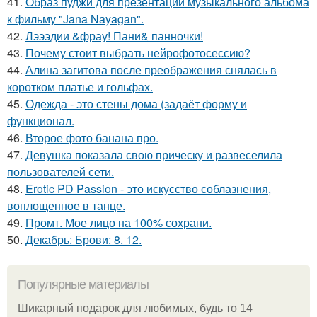
41.
Образ пуджи для презентации музыкального альбома
к фильму "Jana Nayagan".
42.
Лэээдии &фрау! Пани& панночки!
43.
Почему стоит выбрать нейрофотосессию?
44.
Алина загитова после преображения снялась в
коротком платье и гольфах.
45.
Одежда - это стены дома (задаёт форму и
функционал.
46.
Второе фото банана про.
47.
Девушка показала свою прическу и развеселила
пользователей сети.
48.
Erotic PD Passion - это искусство соблазнения,
воплощенное в танце.
49.
Промт. Мое лицо на 100% сохрани.
50.
Декабрь: Брови: 8. 12.
Популярные материалы
Шикарный подарок для любимых, будь то 14