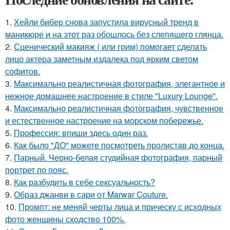
1.
Хейли бибер снова запустила вирусный тренд в
маникюре и на этот раз обошлось без слепящего глянца.
2.
Сценический макияж ( или грим) помогает сделать
лицо актера заметным издалека под ярким светом
софитов.
3.
Максимально реалистичная фотография, элегантное и
нежное домашнее настроение в стиле "Luxury Lounge".
4.
Максимально реалистичная фотография, чувственное
и естественное настроение на морском побережье.
5.
Профессия: впиши здесь один раз.
6.
Как было "ДО" можете посмотреть пролистав до конца.
7.
Парный. Черно-белая студийная фотография, парный
портрет по пояс.
8.
Как разбудить в себе сексуальность?
9.
Образ джанви в сари от Marwar Couture.
10.
Промпт: не меняй черты лица и прическу с исходных
фото женщины сходство 100%.