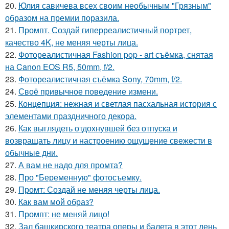
20.
Юлия савичева всех своим необычным "Грязным"
образом на премии поразила.
21.
Промпт. Создай гиперреалистичный портрет,
качество 4K, не меняя черты лица.
22.
Фотореалистичная Fashion pop - art съёмка, снятая
на Canon EOS R5, 50mm, f/2.
23.
Фотореалистичная съёмка Sony, 70mm, f/2.
24.
Своё привычное поведение измени.
25.
Концепция: нежная и светлая пасхальная история с
элементами праздничного декора.
26.
Как выглядеть отдохнувшей без отпуска и
возвращать лицу и настроению ощущение свежести в
обычные дни.
27.
А вам не надо для промта?
28.
Про "Беременную" фотосъемку.
29.
Промт: Создай не меняя черты лица.
30.
Как вам мой образ?
31.
Промпт: не меняй лицо!
32.
Зал башкирского театра оперы и балета в этот день