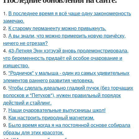
1.
В последнее время я всё чаще одну закономерность
замечаю.
2.
К старому перманенту можно привыкнуть.
3.
А вы знали, что можно примерить новую причёску,
ничего не отрезая?
4.
43-Летняя Энн хэтэуэй вновь продемонстрировала,
что беременность придаёт ей особое очарование и
изящество.
5.
"Родничок" у малыша - один из самых удивительных
элементов раннего развития человека.
6.
Чтобы сделать идеально гладкий пучок (без торчащих
волосков и "Петухов"), нужен правильный порядок
действий и стайлинг.
7.
Наши очаровательные выпускницы школ!
8.
Как настроить природный магнетизм.
9.
Было время когда я на постоянной основе собирала
образы для этих красоток.