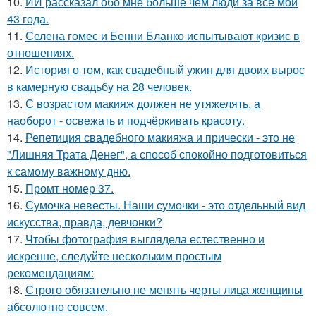
10.
ИИ рассказал обо мне больше чем люди за все мои
43 года.
11.
Селена гомес и Бенни Бланко испытывают кризис в
отношениях.
12.
История о том, как свадебный ужин для двоих вырос
в камерную свадьбу на 28 человек.
13.
С возрастом макияж должен не утяжелять, а
наоборот - освежать и подчёркивать красоту.
14.
Репетиция свадебного макияжа и прически - это не
"Лишняя Трата Денег", а способ спокойно подготовиться
к самому важному дню.
15.
Промт номер 37.
16.
Сумочка невесты. Наши сумочки - это отдельный вид
искусства, правда, девчонки?
17.
Чтобы фотография выглядела естественно и
искренне, следуйте нескольким простым
рекомендациям:
18.
Строго обязательно не менять черты лица женщины
абсолютно совсем.