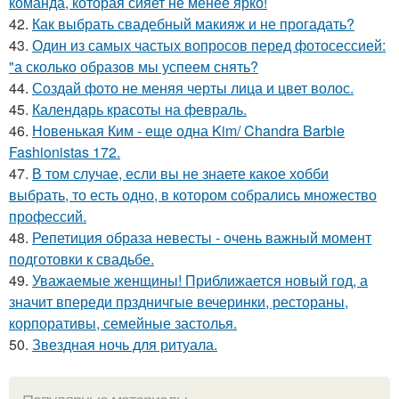
команда, которая сияет не менее ярко!
42.
Как выбрать свадебный макияж и не прогадать?
43.
Один из самых частых вопросов перед фотосессией:
"а сколько образов мы успеем снять?
44.
Создай фото не меняя черты лица и цвет волос.
45.
Календарь красоты на февраль.
46.
Новенькая Ким - еще одна Kim/ Chandra Barbie
Fashionistas 172.
47.
В том случае, если вы не знаете какое хобби
выбрать, то есть одно, в котором собрались множество
профессий.
48.
Репетиция образа невесты - очень важный момент
подготовки к свадьбе.
49.
Уважаемые женщины! Приближается новый год, а
значит впереди прздничгые вечеринки, рестораны,
корпоративы, семейные застолья.
50.
Звездная ночь для ритуала.