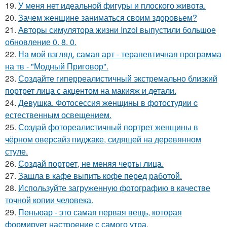
19.
У меня нет идеальной фигуры и плоского живота.
20.
Зачем женщине заниматься своим здоровьем?
21.
Авторы симулятора жизни Inzoi выпустили большое
обновление 0. 8. 0.
22.
На мой взгляд, самая арт - терапевтичная программа
на тв - "Модный Приговор".
23.
Создайте гиперреалистичный экстремально близкий
портрет лица с акцентом на макияж и детали.
24.
Девушка. Фотосессия женщины в фотостудии c
естественным освещением.
25.
Создай фотореалистичный портрет женщины в
чёрном оверсайз пиджаке, сидящей на деревянном
стуле.
26.
Создай портрет, не меняя черты лица.
27.
Зашла в кафе выпить кофе перед работой.
28.
Используйте загруженную фотографию в качестве
точной копии человека.
29.
Пеньюар - это самая первая вещь, которая
формирует настроение с самого утра.