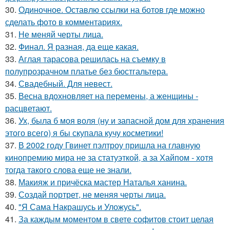
30.
Одиночное. Оставлю ссылки на ботов где можно
сделать фото в комментариях.
31.
Не меняй черты лица.
32.
Финал. Я разная, да еще какая.
33.
Аглая тарасова решилась на съемку в
полупрозрачном платье без бюстгальтера.
34.
Свадебный. Для невест.
35.
Весна вдохновляет на перемены, а женщины -
расцветают.
36.
Ух, была б моя воля (ну и запасной дом для хранения
этого всего) я бы скупала кучу косметики!
37.
В 2002 году Гвинет пэлтроу пришла на главную
кинопремию мира не за статуэткой, а за Хайпом - хотя
тогда такого слова еще не знали.
38.
Макияж и причёска мастер Наталья ханина.
39.
Создай портрет, не меняя черты лица.
40.
"Я Сама Накрашусь и Уложусь".
41.
За каждым моментом в свете софитов стоит целая