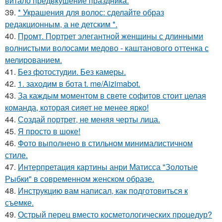
витало предвкушение праздника.
39.
* Украшения для волос: сделайте образ
редакционным, а не детским *.
40.
Промт. Портрет элегантной женщины с длинными
волнистыми волосами медово - каштанового оттенка с
мелированием.
41.
Без фотостудии. Без камеры.
42.
1. заходим в бота t. me/Aizimabot.
43.
За каждым моментом в свете софитов стоит целая
команда, которая сияет не менее ярко!
44.
Создай портрет, не меняя черты лица.
45.
Я просто в шоке!
46.
Фото выполнено в стильном минималистичном
стиле.
47.
Интерпретация картины анри Матисса "Золотые
Рыбки" в современном женском образе.
48.
Инструкцию вам написал, как подготовиться к
съемке.
49.
Острый перец вместо косметологических процедур?