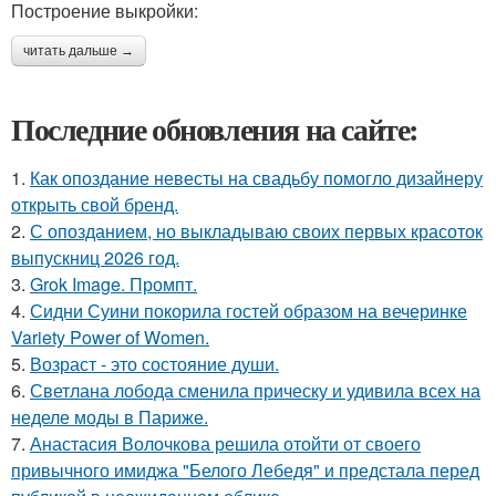
Построение выкройки:
читать дальше →
Последние обновления на сайте:
1.
Как опоздание невесты на свадьбу помогло дизайнеру
открыть свой бренд.
2.
С опозданием, но выкладываю своих первых красоток
выпускниц 2026 год.
3.
Grok Image. Промпт.
4.
Сидни Суини покорила гостей образом на вечеринке
Variety Power of Women.
5.
Возраст - это состояние души.
6.
Светлана лобода сменила прическу и удивила всех на
неделе моды в Париже.
7.
Анастасия Волочкова решила отойти от своего
привычного имиджа "Белого Лебедя" и предстала перед