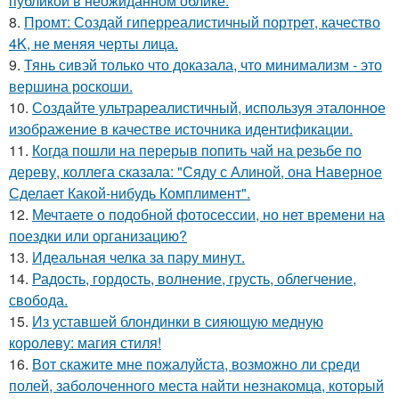
публикой в неожиданном облике.
8.
Промт: Создай гиперреалистичный портрет, качество
4K, не меняя черты лица.
9.
Тянь сивэй только что доказала, что минимализм - это
вершина роскоши.
10.
Создайте ультрареалистичный, используя эталонное
изображение в качестве источника идентификации.
11.
Когда пошли на перерыв попить чай на резьбе по
дереву, коллега сказала: "Сяду с Алиной, она Наверное
Сделает Какой-нибудь Комплимент".
12.
Мечтаете о подобной фотосессии, но нет времени на
поездки или организацию?
13.
Идеальная челка за пару минут.
14.
Радость, гордость, волнение, грусть, облегчение,
свобода.
15.
Из уставшей блондинки в сияющую медную
королеву: магия стиля!
16.
Вот скажите мне пожалуйста, возможно ли среди
полей, заболоченного места найти незнакомца, который