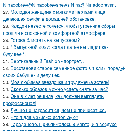
Ninadobrev@Ninadobrevsnews Nina@Ninadobrevsn.
27.
Молодая женщина с мягкими чертами лица,
делающая селфи в домашней обстановке.
28.
Каждой невесте хочется, чтобы утренние сборы
прошли в спокойной и комфортной атмосфере.
29.
Готова блистать на выпускном?
30.
* Выпускной 2027: когда платье выглядит как
будущее *.
31.
Вертикальный Fashion - портрет, .
32.
Восстанови старое семейное фото в 1 клик, порадуй
своих бабушек и дедушек.
33.
Моя любимая звездочка и трудяжечка эстель!
34.
Сколько образов можно успеть снять за час?
35.
Она в 7 лет решила, как должен выглядеть
профессионал!
36.
Лучше не накраситься, чем не причесаться.
37.
Что я для макияжа использую?
38.
Тараданово. Приближалось 8 марта, и в воздухе