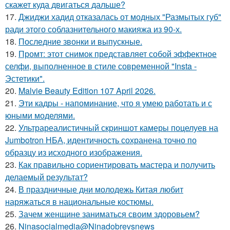
скажет куда двигаться дальше?
17.
Джиджи хадид отказалась от модных "Размытых губ"
ради этого соблазнительного макияжа из 90-х.
18.
Последние звонки и выпускные.
19.
Промт: этот снимок представляет собой эффектное
селфи, выполненное в стиле современной "Insta -
Эстетики".
20.
Malvie Beauty Edition 107 April 2026.
21.
Эти кадры - напоминание, что я умею работать и с
юными моделями.
22.
Ультрареалистичный скриншот камеры поцелуев на
Jumbotron НБА, идентичность сохранена точно по
образцу из исходного изображения.
23.
Как правильно сориентировать мастера и получить
делаемый результат?
24.
В праздничные дни молодежь Китая любит
наряжаться в национальные костюмы.
25.
Зачем женщине заниматься своим здоровьем?
26.
Ninasocialmedia@Ninadobrevsnews