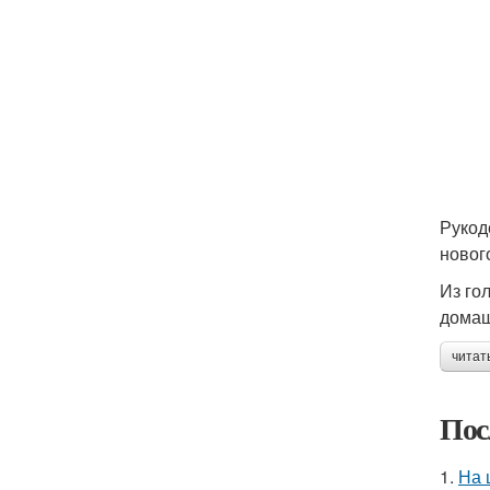
Рукод
новог
Из го
домаш
читат
Пос
1.
На 