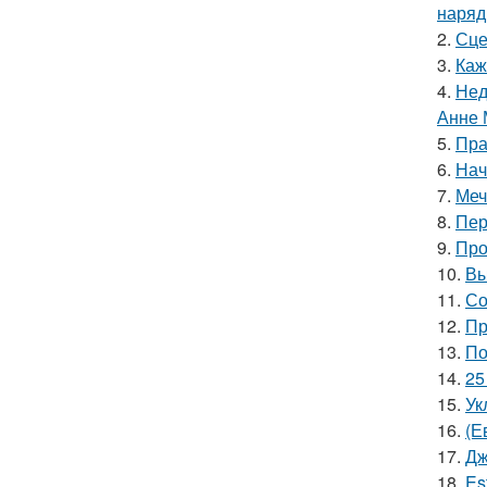
наряд
2.
Сце
3.
Каж
4.
Нед
Анне 
5.
Пра
6.
Нач
7.
Меч
8.
Пер
9.
Про
10.
Вы
11.
Со
12.
Пр
13.
По
14.
25
15.
Ук
16.
(Е
17.
Дж
18.
Es