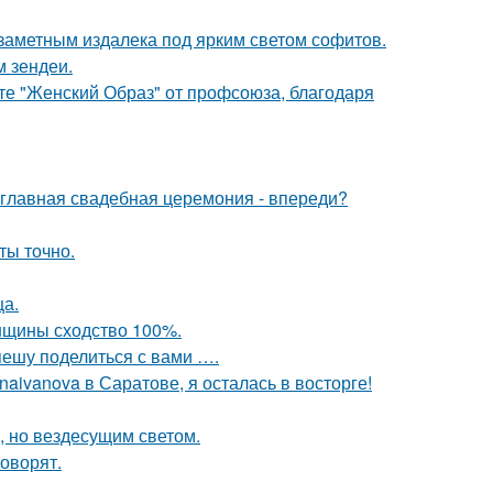
 заметным издалека под ярким светом софитов.
м зендеи.
те "Женский Образ" от профсоюза, благодаря
и главная свадебная церемония - впереди?
ты точно.
ца.
енщины сходство 100%.
спешу поделиться с вами ….
aivanova в Саратове, я осталась в восторге!
, но вездесущим светом.
говорят.