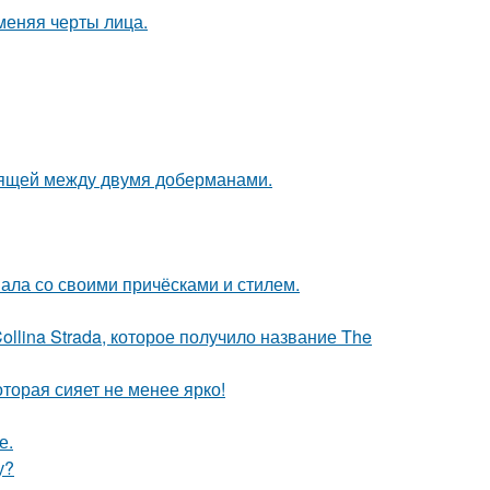
меняя черты лица.
оящей между двумя доберманами.
вала со своими причёсками и стилем.
llina Strada, которое получило название The
торая сияет не менее ярко!
е.
у?