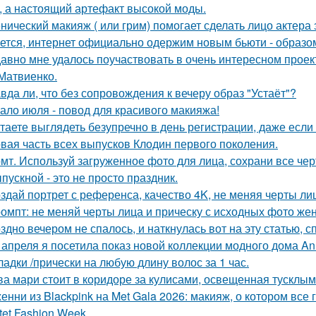
, а настоящий артефакт высокой моды.
нический макияж ( или грим) помогает сделать лицо актера
ется, интернет официально одержим новым бьюти - образо
авно мне удалось поучаствовать в очень интересном проек
Матвиенко.
вда ли, что без сопровождения к вечеру образ "Устаёт"?
ало июля - повод для красивого макияжа!
таете выглядеть безупречно в день регистрации, даже есл
вая часть всех выпусков Клодин первого поколения.
мт. Используй загруженное фото для лица, сохрани все чер
пускной - это не просто праздник.
здай портрет с референса, качество 4K, не меняя черты ли
омпт: не меняй черты лица и прическу с исходных фото ж
здно вечером не спалось, и наткнулась вот на эту статью, 
 апреля я посетила показ новой коллекции модного дома Ann
ладки /прически на любую длину волос за 1 час.
ва мари стоит в коридоре за кулисами, освещенная тусклым
енни из Blackpink на Met Gala 2026: макияж, о котором все 
tet Fashion Week.