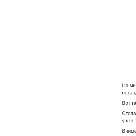
На ми
есть 
Вот т
Стопа
ушко 
Внима