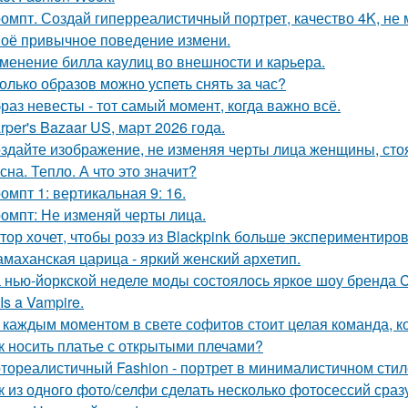
омпт. Создай гиперреалистичный портрет, качество 4K, не 
оё привычное поведение измени.
менение билла каулиц во внешности и карьера.
олько образов можно успеть снять за час?
раз невесты - тот самый момент, когда важно всё.
rper's Bazaar US, март 2026 года.
здайте изображение, не изменяя черты лица женщины, ст
сна. Тепло. А что это значит?
омпт 1: вертикальная 9: 16.
омпт: Не изменяй черты лица.
тор хочет, чтобы розэ из Blackpink больше экспериментиро
маханская царица - яркий женский архетип.
 нью-йоркской неделе моды состоялось яркое шоу бренда Co
Is a Vampire.
 каждым моментом в свете софитов стоит целая команда, ко
к носить платье с открытыми плечами?
тореалистичный Fashion - портрет в минималистичном стил
к из одного фото/селфи сделать несколько фотосессий сраз