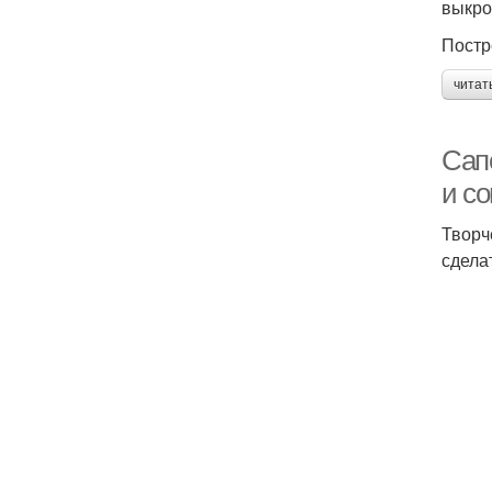
выкро
Постр
читат
Сап
и со
Творч
сдела