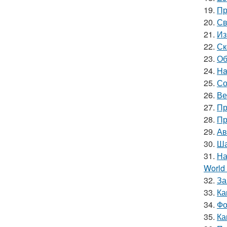
19.
Пр
20.
Св
21.
Из
22.
Ск
23.
Об
24.
Ha
25.
Со
26.
Ве
27.
Пр
28.
Пр
29.
Ав
30.
Ша
31.
На
World 
32.
За
33.
Ка
34.
Фо
35.
Ка