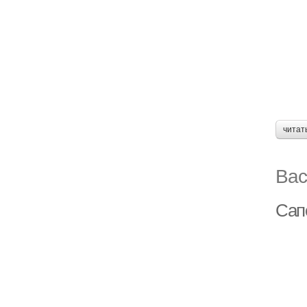
читат
Вас
Сап