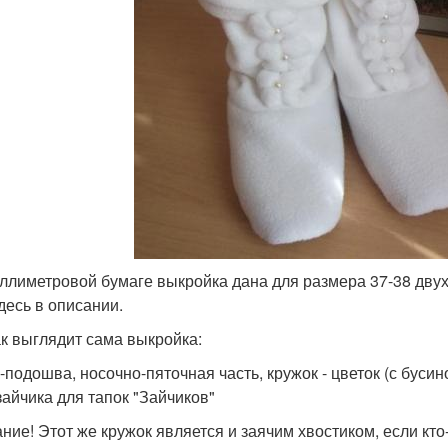
ллиметровой бумаге выкройка дана для размера 37-38 дву
здесь в описании.
ак выглядит сама выкройка:
-подошва, носочно-пяточная часть, кружок - цветок (с бусино
зайчика для тапок "Зайчиков"
ние! Этот же кружок является и заячим хвостиком, если кто-