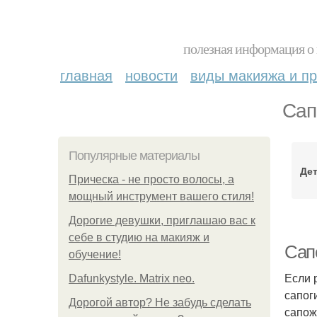
полезная информация о 
главная
новости
виды макияжа и пр
Сап
Популярные материалы
Дет
Прическа - не просто волосы, а
мощный инструмент вашего стиля!
Дорогие девушки, приглашаю вас к
себе в студию на макияж и
Сап
обучение!
Если 
Dafunkystyle. Matrix neo.
сапог
Дорогой автор? Не забудь сделать
сапож