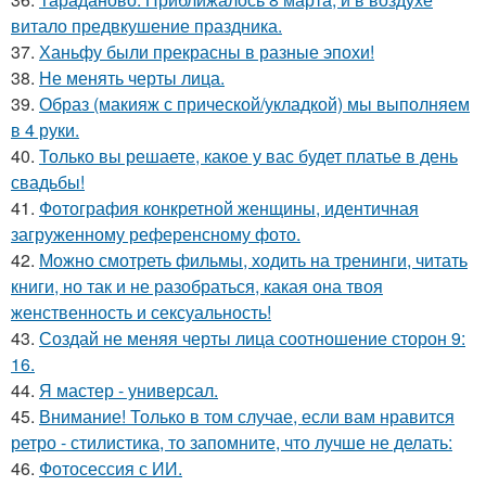
витало предвкушение праздника.
37.
Ханьфу были прекрасны в разные эпохи!
38.
Не менять черты лица.
39.
Образ (макияж с прической/укладкой) мы выполняем
в 4 руки.
40.
Только вы решаете, какое у вас будет платье в день
свадьбы!
41.
Фотография конкретной женщины, идентичная
загруженному референсному фото.
42.
Можно смотреть фильмы, ходить на тренинги, читать
книги, но так и не разобраться, какая она твоя
женственность и сексуальность!
43.
Создай не меняя черты лица соотношение сторон 9:
16.
44.
Я мастер - универсал.
45.
Внимание! Только в том случае, если вам нравится
ретро - стилистика, то запомните, что лучше не делать:
46.
Фотосессия с ИИ.