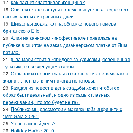
17.
Как пахнет счастливая женщина?
18.
Совсем скоро наступит время выпускных - одного из
самых важных и красивых дней.
19.
Шикарная доджа кэт на обложке нового номера
британского Elle.
20.
Алия на каннском кинофестивале появилась на
публике в сшитом на заказ дизайнерском платье от Яша
патила.
21.
(Ева мари стоит в коридоре за кулисами, освещенная
тусклым, но вездесущим светом.
22.
Отрывок из новой главы о готовности к переменам в
жизни … нет, мы к ним никогда не готовы.
23.
Каждая из невест в день свадьбы хочет чтобы ее
образ был идеальный, и одно из самых главных
переживаний, что это будет не так.
24.
Поближе мы рассмотрим макияж чейз инфинити с
"Met Gala 2026":
25.
У вас важный день?
26.
Holiday Barbie 2010.