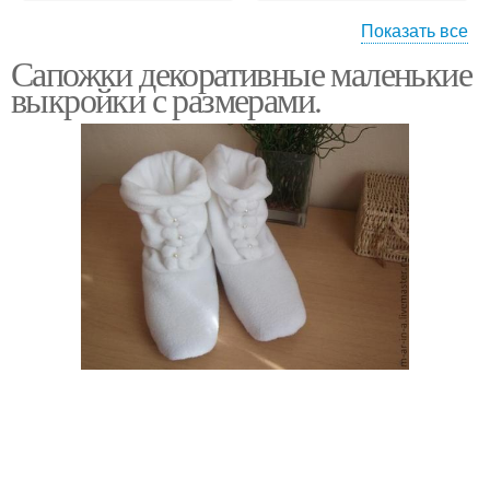
Показать все
Сапожки декоративные маленькие
Сапожки из ткани
Детские сапожки
выкройки с размерами.
Меховые сапожки
Домашние чуни