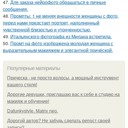
47.
Для заказа нейрофото обращаться в личные
сообщения.
48.
Промпты: 1 не меняя внешности женщины с фото,
перед нами предстает портрет, наполненный
чувственной близостью и утонченностью.
49.
Итальянского фотографа из Милана встретила.
50.
Промт на фото изображена молодая женщина с
выразительным макияжем и элегантной причёской.
Популярные материалы
Прическа - не просто волосы, а мощный инструмент
вашего стиля!
Дорогие девушки, приглашаю вас к себе в студию на
макияж и обучение!
Dafunkystyle. Matrix neo.
Дорогой автор? Не забудь сделать репост своей
записи?