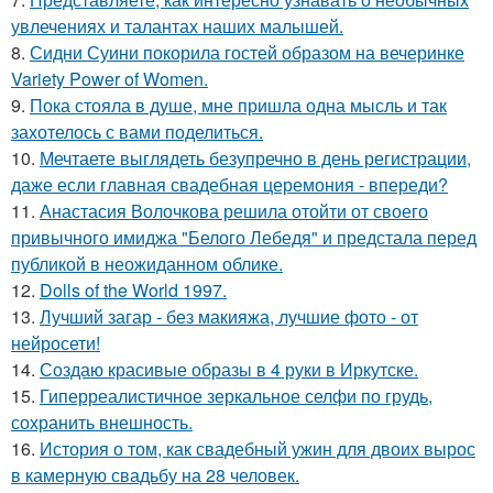
увлечениях и талантах наших малышей.
8.
Сидни Суини покорила гостей образом на вечеринке
Variety Power of Women.
9.
Пока стояла в душе, мне пришла одна мысль и так
захотелось с вами поделиться.
10.
Мечтаете выглядеть безупречно в день регистрации,
даже если главная свадебная церемония - впереди?
11.
Анастасия Волочкова решила отойти от своего
привычного имиджа "Белого Лебедя" и предстала перед
публикой в неожиданном облике.
12.
Dolls of the World 1997.
13.
Лучший загар - без макияжа, лучшие фото - от
нейросети!
14.
Создаю красивые образы в 4 руки в Иркутске.
15.
Гиперреалистичное зеркальное селфи по грудь,
сохранить внешность.
16.
История о том, как свадебный ужин для двоих вырос
в камерную свадьбу на 28 человек.