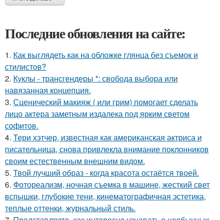
Последние обновления на сайте:
1.
Как выглядеть как на обложке глянца без съемок и
стилистов?
2.
Куклы - трансгендеры *: свобода выбора или
навязанная концепция.
3.
Сценический макияж ( или грим) помогает сделать
лицо актера заметным издалека под ярким светом
софитов.
4.
Тери хэтчер, известная как американская актриса и
писательница, снова привлекла внимание поклонников
своим естественным внешним видом.
5.
Твой лучший образ - когда красота остаётся твоей.
6.
Фотореализм, ночная съемка в машине, жесткий свет
вспышки, глубокие тени, кинематографичная эстетика,
теплые оттенки, журнальный стиль.
7.
Представляете, как интересно узнавать о необычных