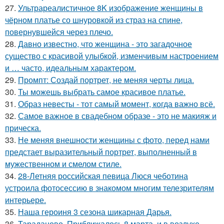
27.
Ультрареалистичное 8K изображение женщины в
чёрном платье со шнуровкой из страз на спине,
повернувшейся через плечо.
28.
Давно известно, что женщина - это загадочное
существо с красивой улыбкой, изменчивым настроением
и … часто, идеальным характером.
29.
Промпт: Создай портрет, не меняя черты лица.
30.
Ты можешь выбрать самое красивое платье.
31.
Образ невесты - тот самый момент, когда важно всё.
32.
Самое важное в свадебном образе - это не макияж и
прическа.
33.
Не меняя внешности женщины с фото, перед нами
предстает выразительный портрет, выполненный в
мужественном и смелом стиле.
34.
28-Летняя российская певица Люся чеботина
устроила фотосессию в знакомом многим телезрителям
интерьере.
35.
Наша героиня 3 сезона шикарная Дарья.
36.
Тараданово. Приближалось 8 марта, и в воздухе