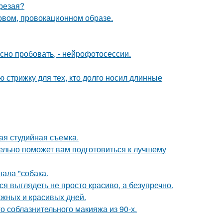
трезая?
новом, провокационном образе.
но пробовать, - нейрофотосессии.
ю стрижку для тех, кто долго носил длинные
ая студийная съемка.
ельно поможет вам подготовиться к лучшему
ала "собака.
ся выглядеть не просто красиво, а безупречно.
ажных и красивых дней.
о соблазнительного макияжа из 90-х.