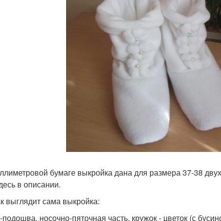
ллиметровой бумаге выкройка дана для размера 37-38 дву
здесь в описании.
ак выглядит сама выкройка:
-подошва, носочно-пяточная часть, кружок - цветок (с бусино