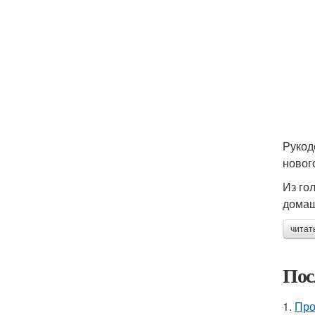
Рукод
новог
Из го
домаш
читат
Пос
1.
Про