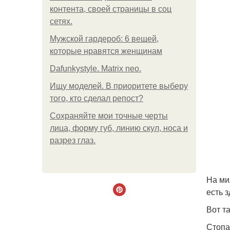
контента, своей страницы в соц
сетях.
Мужской гардероб: 6 вещей,
которые нравятся женщинам
Dafunkystyle. Matrix neo.
Ищу моделей. В приоритете выберу
того, кто сделал репост?
Сохраняйте мои точные черты
лица, форму губ, линию скул, носа и
разрез глаз.
На ми
есть 
Вот т
Стопа