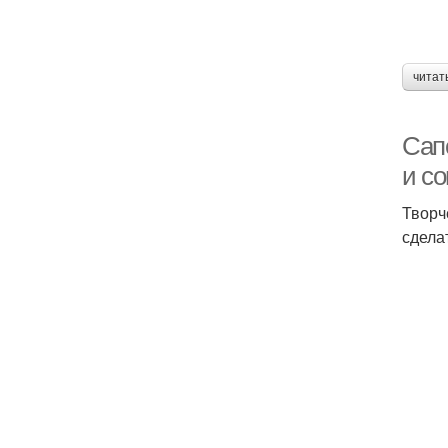
читат
Сап
и со
Творч
сдела