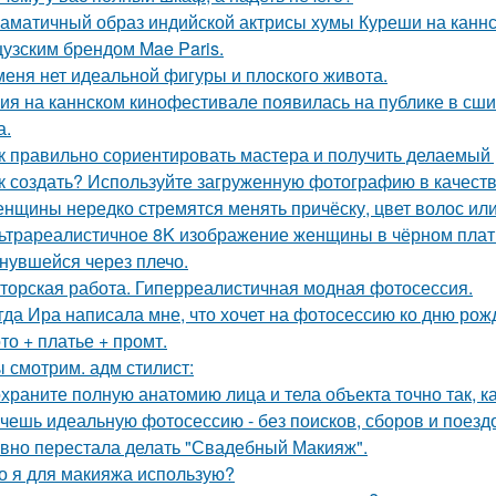
аматичный образ индийской актрисы хумы Куреши на каннс
узским брендом Mae Paris.
меня нет идеальной фигуры и плоского живота.
ия на каннском кинофестивале появилась на публике в сши
а.
к правильно сориентировать мастера и получить делаемый 
к создать? Используйте загруженную фотографию в качеств
нщины нередко стремятся менять причёску, цвет волос или
ьтрареалистичное 8K изображение женщины в чёрном платье
нувшейся через плечо.
торская работа. Гиперреалистичная модная фотосессия.
гда Ира написала мне, что хочет на фотосессию ко дню рож
то + платье + промт.
 смотрим. адм стилист:
храните полную анатомию лица и тела объекта точно так, к
чешь идеальную фотосессию - без поисков, сборов и поезд
вно перестала делать "Свадебный Макияж".
о я для макияжа использую?