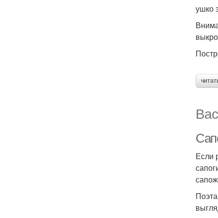
ушко 
Внима
выкро
Постр
читат
Вас
Сап
Если 
сапог
сапож
Поэта
выгля