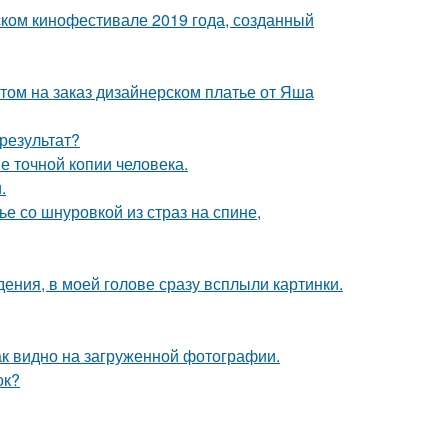
ком кинофестивале 2019 года, созданный
том на заказ дизайнерском платье от Яша
результат?
е точной копии человека.
.
 со шнуровкой из страз на спине,
дения, в моей голове сразу всплыли картинки.
ак видно на загруженной фотографии.
ок?