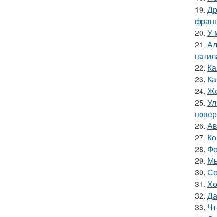
19.
Др
франц
20.
У 
21.
Ал
патил
22.
Ка
23.
Ка
24.
Же
25.
Ул
повер
26.
Ав
27.
Ко
28.
Фо
29.
Мы
30.
Со
31.
Хо
32.
Да
33.
Чт