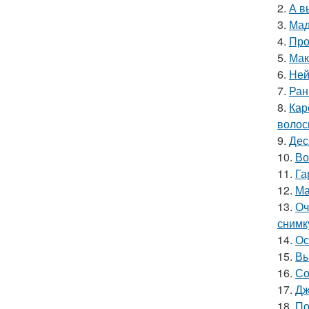
2.
А в
3.
Мад
4.
Про
5.
Мак
6.
Ней
7.
Ран
8.
Кар
волос
9.
Дес
10.
Во
11.
Га
12.
Ма
13.
Оч
снимк
14.
Ос
15.
Вы
16.
Со
17.
Дж
18.
По