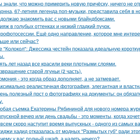
ы знали, что можно примерить новую причёску, ничего не о
онна, 67-летняя легенда поп-музыки, представила себя в 
должаю знакомить вас с новыми блайндбоксами.
ияж в голубых оттенках и низкий гладкий пучок.
рофотосессии. Ещё одно направление, которое мне интерес
ьше или сейчас?
е "Колокол": Джессика честейн показала идеальную коротку
ы.
ять лет назад все красили веки плотными слоями.
звращение старой лгуньи (2 часть).
рмония - это когда образ дополняет, а не затмевает.
ксимально реалистичная фотография, элегантная и властн
ень полезный прст о фотографиях на документы: он обязат
у.
обая съемка Екатерины Рябининой для нового номера журн
пускной вечер или день свадьбы - это моменты, когда хочет
всем скоро наступит время выпускных - одного из самых в
иджи хадид отказалась от модных "Размытых губ" ради этог
чему у вас полный шкаф, а надеть нечего?