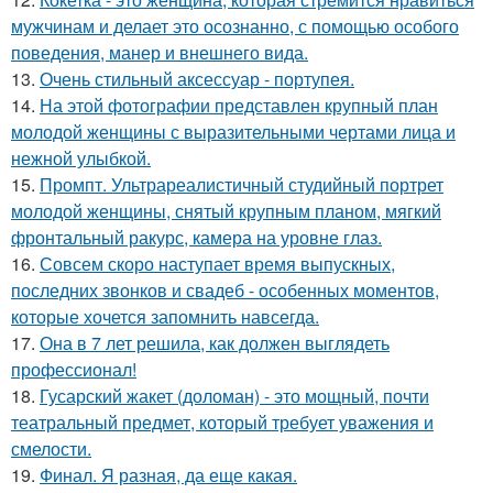
мужчинам и делает это осознанно, с помощью особого
поведения, манер и внешнего вида.
13.
Очень стильный аксессуар - портупея.
14.
На этой фотографии представлен крупный план
молодой женщины с выразительными чертами лица и
нежной улыбкой.
15.
Промпт. Ультрареалистичный студийный портрет
молодой женщины, снятый крупным планом, мягкий
фронтальный ракурс, камера на уровне глаз.
16.
Совсем скоро наступает время выпускных,
последних звонков и свадеб - особенных моментов,
которые хочется запомнить навсегда.
17.
Она в 7 лет решила, как должен выглядеть
профессионал!
18.
Гусарский жакет (доломан) - это мощный, почти
театральный предмет, который требует уважения и
смелости.
19.
Финал. Я разная, да еще какая.