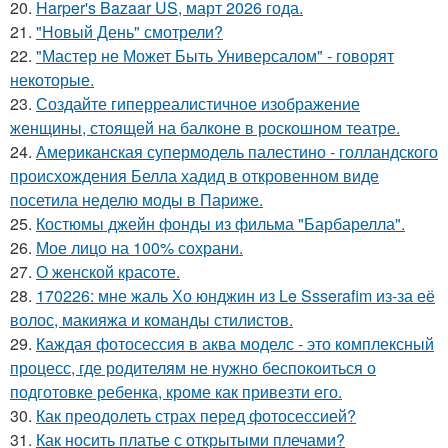
20.
Harper's Bazaar US, март 2026 года.
21.
"Новый День" смотрели?
22.
"Мастер не Может Быть Универсалом" - говорят
некоторые.
23.
Создайте гиперреалистичное изображение
женщины, стоящей на балконе в роскошном театре.
24.
Американская супермодель палестино - голландского
происхождения Белла хадид в откровенном виде
посетила неделю моды в Париже.
25.
Костюмы джейн фонды из фильма "Барбарелла".
26.
Мое лицо на 100% сохрани.
27.
О женской красоте.
28.
170226: мне жаль Хо юнджин из Le Ssserafim из-за её
волос, макияжа и команды стилистов.
29.
Каждая фотосессия в аква моделс - это комплексный
процесс, где родителям не нужно беспокоиться о
подготовке ребенка, кроме как привезти его.
30.
Как преодолеть страх перед фотосессией?
31.
Как носить платье с открытыми плечами?