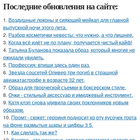
Последние обновления на сайте:
1.
Воздушные локоны и сияющий мейкап для главной
выпускной ночи этого лета.
2.
Разбор косметички невесты: что нужно, а что лишнее.
3.
Когда всё идёт не по плану, получается чистый кайф!
4.
Татьяна Буланова показала образ, который многие не
ожидали увидеть.
5.
Профессия: впиши здесь один раз.
6.
Звезда соцсетей Оливер три погиб в страшной
авиакатастрофе в возрасте 32 лет.
7.
Образ для творческой съемки в боксерском стиле.
8.
Очки - стильный аксессуар и имиджевый инструмент.
9.
Катя клэп снова удивила своих поклонников новым
образом.
10.
Промт - сюжет: героиня подносит ко рту кусочек торта
на фоне размытые шары и цифры 3 5.
11.
Как сделать так же?
12.
Кокетка - это женщина, которая стремится нравиться