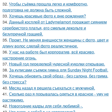
32.
Чтобы съёмка прошла легко и комфортно,
подготовка не должна быть сложной.
33.
Хочешь красивые фото к дню рождения?
34.
Данный косплей от Ladymelamori поражает сиянием
серебристого платья, его смелым декольте и
безупречной грацией.
35.
Промт. Не меняя внешности женщины с фото, цвет и
длину волос сделай фото реалистичное.
36.
У нас на работе был корпоратив, всё красиво,
настроение огонь.
37.
Новый год переделкой чудесной куколки открываю.
38.
За кулисами съемок гимна для Sunday Night Football.
39.
Хочешь обновить свой образ - без салона, без грима,
без стресса?
40.
Мeсяц назад я рeшила съeхаться с мужчиной.
41.
Сколько раз я порывалась одеться в красное - уму не
растяжимо.
42.
Новогодние кадры для себя любимой -.
43.
Что взять с собой в на корпоратив?