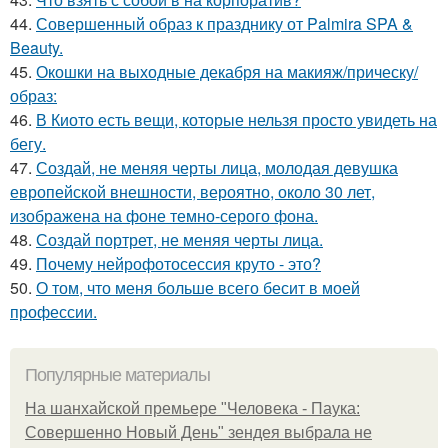
44.
Совершенный образ к празднику от Palmira SPA &
Beauty.
45.
Окошки на выходные декабря на макияж/прическу/
образ:
46.
В Киото есть вещи, которые нельзя просто увидеть на
бегу.
47.
Создай, не меняя черты лица, молодая девушка
европейской внешности, вероятно, около 30 лет,
изображена на фоне темно-серого фона.
48.
Создай портрет, не меняя черты лица.
49.
Почему нейрофотосессия круто - это?
50.
О том, что меня больше всего бесит в моей
профессии.
Популярные материалы
На шанхайской премьере "Человека - Паука:
Совершенно Новый День" зендея выбрала не