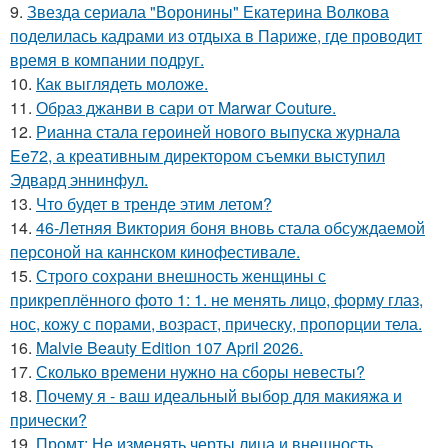
9.
Звезда сериала "Воронины" Екатерина Волкова
поделилась кадрами из отдыха в Париже, где проводит
время в компании подруг.
10.
Как выглядеть моложе.
11.
Образ джанви в сари от Marwar Couture.
12.
Рианна стала героиней нового выпуска журнала
Ee72, а креативным директором съемки выступил
Эдвард эннинфул.
13.
Что будет в тренде этим летом?
14.
46-Летняя Виктория боня вновь стала обсуждаемой
персоной на каннском кинофестивале.
15.
Строго сохрани внешность женщины с
прикреплённого фото 1: 1. не менять лицо, форму глаз,
нос, кожу с порами, возраст, прическу, пропорции тела.
16.
Malvie Beauty Edition 107 April 2026.
17.
Сколько времени нужно на сборы невесты?
18.
Почему я - ваш идеальный выбор для макияжа и
прически?
19.
Промт: Не изменять черты лица и внешность.