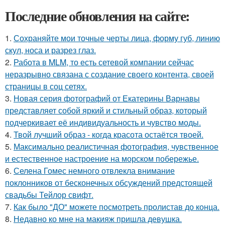
Последние обновления на сайте:
1.
Сохраняйте мои точные черты лица, форму губ, линию
скул, носа и разрез глаз.
2.
Работа в MLM, то есть сетевой компании сейчас
неразрывно связана с создание своего контента, своей
страницы в соц сетях.
3.
Новая серия фотографий от Екатерины Варнавы
представляет собой яркий и стильный образ, который
подчеркивает её индивидуальность и чувство моды.
4.
Твой лучший образ - когда красота остаётся твоей.
5.
Максимально реалистичная фотография, чувственное
и естественное настроение на морском побережье.
6.
Селена Гомес немного отвлекла внимание
поклонников от бесконечных обсуждений предстоящей
свадьбы Тейлор свифт.
7.
Как было "ДО" можете посмотреть пролистав до конца.
8.
Недавно ко мне на макияж пришла девушка.