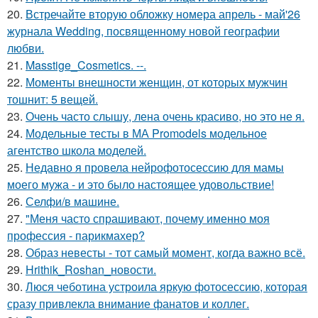
20.
Встречайте вторую обложку номера апрель - май'26
журнала Wedding, посвященному новой географии
любви.
21.
Masstige_Cosmetics. --.
22.
Моменты внешности женщин, от которых мужчин
тошнит: 5 вещей.
23.
Очень часто слышу, лена очень красиво, но это не я.
24.
Модельные тесты в МА Promodels модельное
агентство школа моделей.
25.
Недавно я провела нейрофотосессию для мамы
моего мужа - и это было настоящее удовольствие!
26.
Селфи/в машине.
27.
"Меня часто спрашивают, почему именно моя
профессия - парикмахер?
28.
Образ невесты - тот самый момент, когда важно всё.
29.
Hrithik_Roshan_новости.
30.
Люся чеботина устроила яркую фотосессию, которая
сразу привлекла внимание фанатов и коллег.