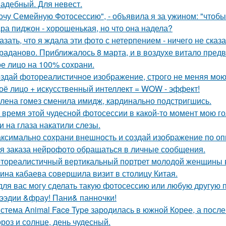
адебный. Для невест.
очу Семейную Фотосессию", - объявила я за ужином: "чтобы
ра пиджон - хорошенькая, но что она надела?
азать, что я ждала эти фото с нетерпением - ничего не сказа
раданово. Приближалось 8 марта, и в воздухе витало пред
е лицо на 100% сохрани.
здай фотореалистичное изображение, строго не меняя мою
оё лицо + искусственный интеллект = WOW - эффект!
лена гомез сменила имидж, кардинально подстригшись.
 время этой чудесной фотосессии в какой-то момент мою го
и на глаза накатили слезы.
ксимально сохрани внешность и создай изображение по оп
я заказа нейрофото обращаться в личные сообщения.
тореалистичный вертикальный портрет молодой женщины в сти
ина кабаева совершила визит в столицу Китая.
для вас могу сделать такую фотосессию или любую другую 
ээдии &фрау! Пани& панночки!
стема Animal Face Type зародилась в южной Корее, а посл
роз и солнце, день чудесный.