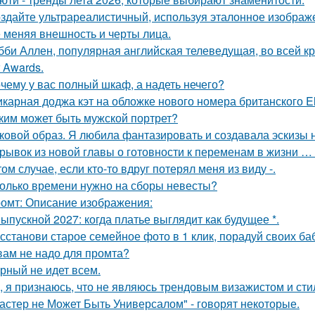
здайте ультрареалистичный, используя эталонное изображе
 меняя внешность и черты лица.
бби Аллен, популярная английская телеведущая, во всей к
r Awards.
чему у вас полный шкаф, а надеть нечего?
карная доджа кэт на обложке нового номера британского El
ким может быть мужской портрет?
ковой образ. Я любила фантазировать и создавала эскизы н
рывок из новой главы о готовности к переменам в жизни … н
том случае, если кто-то вдруг потерял меня из виду -.
олько времени нужно на сборы невесты?
омт: Описание изображения:
Выпускной 2027: когда платье выглядит как будущее *.
сстанови старое семейное фото в 1 клик, порадуй своих ба
вам не надо для промта?
рный не идет всем.
, я признаюсь, что не являюсь трендовым визажистом и сти
астер не Может Быть Универсалом" - говорят некоторые.