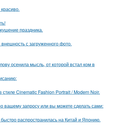
 красиво.
ть!
вкушение праздника.
 внешность с загруженного фото.
лову осенила мысль, от которой встал ком в
исанию:
ле Cinematic Fashion Portrait / Modern Noir.
по вашему запросу или вы можете сделать сами:
е быстро распространилась на Китай и Японию.