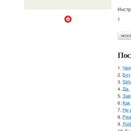
Инстр
1
читат
Пос
1.
Чел
2.
Бот
3.
Stri
4.
Да,
5.
Зав
6.
Как
7.
Не 
8.
Риа
9.
Лоб
10.
Бь