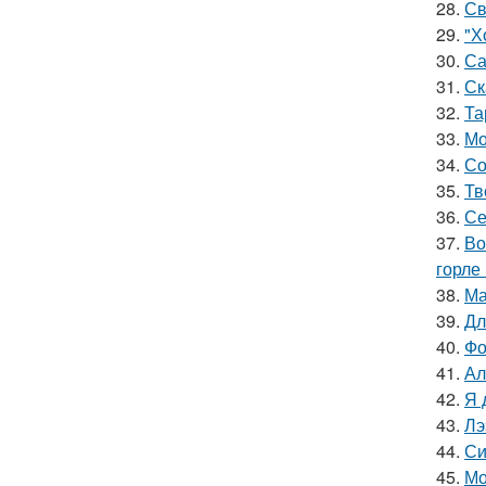
28.
Св
29.
"Х
30.
Са
31.
Ск
32.
Та
33.
Мо
34.
Со
35.
Тв
36.
Се
37.
Во
горле 
38.
Ма
39.
Дл
40.
Фо
41.
Ал
42.
Я 
43.
Лэ
44.
Си
45.
Мо