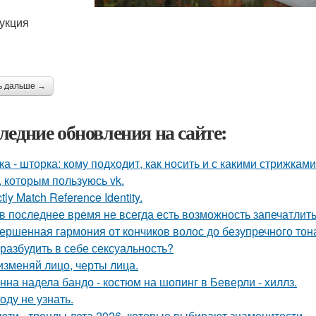
укция
ь дальше →
ледние обновления на сайте:
ка - шторка: кому подходит, как носить и с какими стрижками
, которым пользуюсь vk.
ctly Match Reference Identity.
 в последнее время не всегда есть возможность запечатлить
ершенная гармония от кончиков волос до безупречного тон
 разбудить в себе сексуальность?
изменяй лицо, черты лица.
нна надела бандо - костюм на шопинг в Беверли - хиллз.
оду не узнать.
юти - тренды лета 2026, которые выбирают знаменитости.