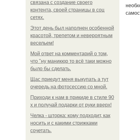
связана с создание своего
необх
контента, своей страницы в соц
самос
сетях.
Этот день был наполнен особенной
красотой, трепетом и невероятным
весельем!
Мой ответ на комментарий о том,
что "ну маникюр то всё таки можно
было бы сделать.
Щас приедут меня выкупать а тут
очередь на фотосессию со мной.
Приходи к нам в прикиде в стиле 90
х и получай подарки от руки вверх!
Челка - шторка: кому подходит, как
носить и с какими стрижками
сочетать.