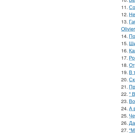
11.
Со
12.
Не
13.
Га
Olivie
14.
По
15.
Ши
16.
Ка
17.
Ро
18.
От
19.
В 
20.
Ск
21.
Пр
22.
* 
23.
Во
24.
А 
25.
Че
26.
Да
27.
"М