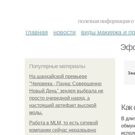
полезная информация о 
главная
новости
виды макияжа и пр
Эфф
Популярные материалы
За
На шанхайской премьере
"Человека - Паука: Совершенно
Новый День" зендея выбрала не
просто очередной наряд, а
настоящий артефакт высокой
Как
моды.
В дли
Работа в MLM, то есть сетевой
обмун
компании сейчас неразрывно
испол