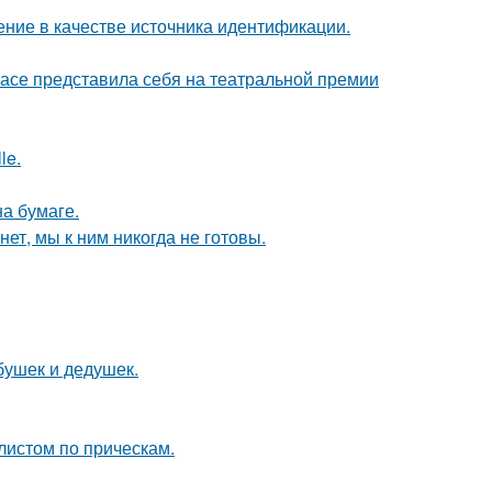
ние в качестве источника идентификации.
расе представила себя на театральной премии
le.
а бумаге.
ет, мы к ним никогда не готовы.
бушек и дедушек.
листом по прическам.