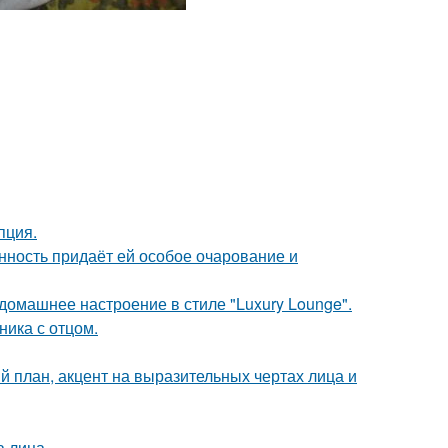
пция.
нность придаёт ей особое очарование и
омашнее настроение в стиле "Luxury Lounge".
ика с отцом.
й план, акцент на выразительных чертах лица и
а лица.