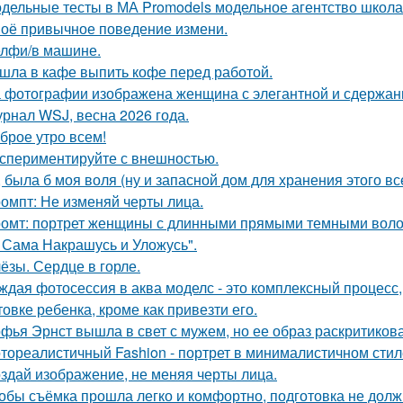
дельные тесты в МА Promodels модельное агентство школа
оё привычное поведение измени.
лфи/в машине.
шла в кафе выпить кофе перед работой.
 фотографии изображена женщина с элегантной и сдержан
рнал WSJ, весна 2026 года.
брое утро всем!
спериментируйте с внешностью.
, была б моя воля (ну и запасной дом для хранения этого все
омпт: Не изменяй черты лица.
омт: портрет женщины с длинными прямыми темными воло
 Сама Накрашусь и Уложусь".
ёзы. Сердце в горле.
ждая фотосессия в аква моделс - это комплексный процесс,
товке ребенка, кроме как привезти его.
фья Эрнст вышла в свет с мужем, но ее образ раскритиков
тореалистичный Fashion - портрет в минималистичном стил
здай изображение, не меняя черты лица.
обы съёмка прошла легко и комфортно, подготовка не долж