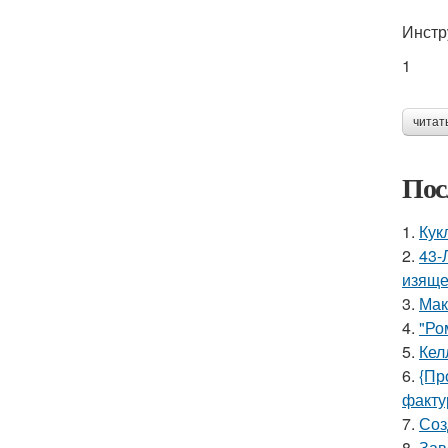
Инстр
1
читат
Пос
1.
Кук
2.
43-
изяще
3.
Мак
4.
"Ро
5.
Кел
6.
{Пр
факту
7.
Соз
8.
Зав