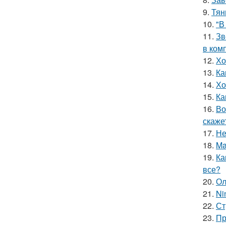
9.
Тян
10.
"В
11.
Зв
в ком
12.
Хо
13.
Ка
14.
Хо
15.
Ка
16.
Во
скаже
17.
Не
18.
Ma
19.
Ка
все?
20.
Ол
21.
Ni
22.
Ст
23.
Пр