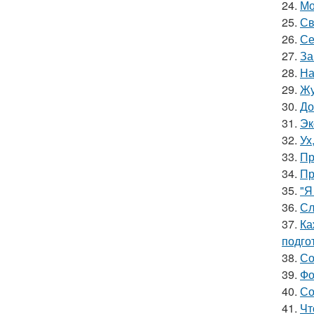
24.
Мо
25.
Св
26.
Се
27.
За
28.
На
29.
Жу
30.
До
31.
Эк
32.
Ух
33.
Пр
34.
Пр
35.
"Я
36.
Сл
37.
Ка
подго
38.
Со
39.
Фо
40.
Со
41.
Чт