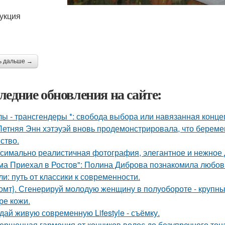
укция
ь дальше →
ледние обновления на сайте:
лы - трансгендеры *: свобода выбора или навязанная конце
Летняя Энн хэтэуэй вновь продемонстрировала, что береме
ство.
симально реалистичная фотография, элегантное и нежное д
ма Приехал в Ростов": Полина Диброва познакомила любовн
ли: путь от классики к современности.
омт}. Сгенерируй молодую женщину в полуобороте - крупны
ре кожи.
дай живую современную Lifestyle - съёмку.
ершенная гармония от кончиков волос до безупречного тон