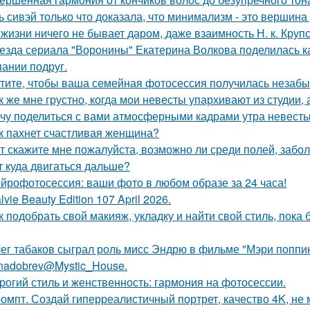
ь сивэй только что доказала, что минимализм - это вершина
 жизни ничего не бывает даром, даже взаимность Н. к. Крупс
езда сериала "Воронины" Екатерина Волкова поделилась ка
пании подруг.
тите, чтобы ваша семейная фотосессия получилась незаб
к же мне грустно, когда мои невесты упархивают из студии, 
чу поделиться с вами атмосферными кадрами утра невесты
к пахнет счастливая женщина?
т скажите мне пожалуйста, возможно ли среди полей, забо
т куда двигаться дальше?
йрофотосессия: ваши фото в любом образе за 24 часа!
lvie Beauty Edition 107 April 2026.
к подобрать свой макияж, укладку и найти свой стиль, пока 
ег табаков сыграл роль мисс Эндрю в фильме "Мэри поппин
nadobrev@Mystic_House.
рогий стиль и женственность: гармония на фотосессии.
омпт. Создай гиперреалистичный портрет, качество 4K, не 