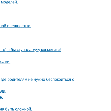
 моделей.
ной внешностью.
го) я бы скупала кучу косметики!
сами.
 где родителям не нужно беспокоиться о
али.
е.
на быть сложной.