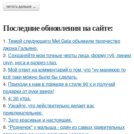
читать дальше →
Последние обновления на сайте:
1.
Темой следующего Met Gala объявили творчество
джона Гальяно.
2.
Сохраняйте мои точные черты лица, форму губ, линию
скул, носа и разрез глаз.
3.
Мой ответ на комментарий о том, что "ну маникюр то
всё таки можно было бы сделать.
4.
Приходи к нам в прикиде в стиле 90 х и получай
подарки от руки вверх!
5.
4: 30 утра.
6.
Узнайте, что действительно делает вас
привлекательнее.
7.
Зато красивые и настоящие.
8.
"Родничок" у малыша - один из самых удивительных