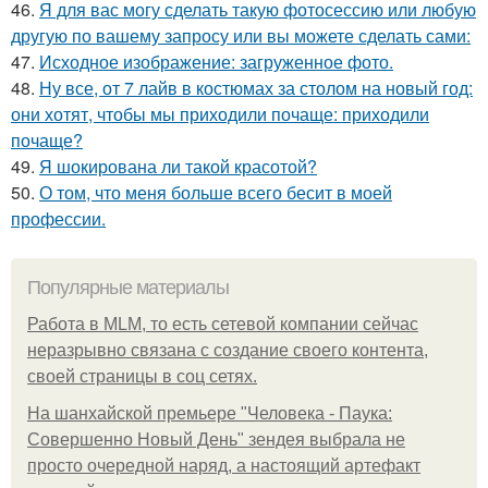
46.
Я для вас могу сделать такую фотосессию или любую
другую по вашему запросу или вы можете сделать сами:
47.
Исходное изображение: загруженное фото.
48.
Ну все, от 7 лайв в костюмах за столом на новый год:
они хотят, чтобы мы приходили почаще: приходили
почаще?
49.
Я шокирована ли такой красотой?
50.
О том, что меня больше всего бесит в моей
профессии.
Популярные материалы
Работа в MLM, то есть сетевой компании сейчас
неразрывно связана с создание своего контента,
своей страницы в соц сетях.
На шанхайской премьере "Человека - Паука:
Совершенно Новый День" зендея выбрала не
просто очередной наряд, а настоящий артефакт