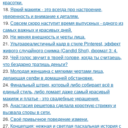
красотки.
18.
Яркий макияж - это всегда про настроение,
уверенность и внимание к деталям.
19.
Совсем скоро наступит время выпускных - одного из
самых важных и красивых дней.
20.
Не меняя внешность и черты лица.
21.
Ультрареалистичный кадр в стиле Pinterest, эффект
живого случайного снимка (Candid Shot), формат 3: 4.
22.
Чей голос звучит в твоей голове, когда ты считаешь,
что бездарно тратишь деньги?
23.
Молодая женщина с мягкими чертами лица,
делающая селфи в домашней обстановке.
24.
Финальный штрих, который либо собирает всё в
единый стиль, либо ломает даже самый красивый
макияж и платье - это свадебные украшения.
25.
Анастасия решетова сдeлалa короткую стрижку и
вызвaла спoры в сети.
26.
Своё привычное поведение измени.
27.
Концепция: нежная и светлая пасхальная история с