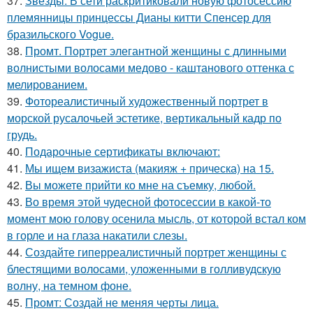
37.
Звезды. В сети раскритиковали новую фотосессию
племянницы принцессы Дианы китти Спенсер для
бразильского Vogue.
38.
Промт. Портрет элегантной женщины с длинными
волнистыми волосами медово - каштанового оттенка с
мелированием.
39.
Фотореалистичный художественный портрет в
морской русалочьей эстетике, вертикальный кадр по
грудь.
40.
Подарочные сертификаты включают:
41.
Мы ищем визажиста (макияж + прическа) на 15.
42.
Вы можете прийти ко мне на съемку, любой.
43.
Во время этой чудесной фотосессии в какой-то
момент мою голову осенила мысль, от которой встал ком
в горле и на глаза накатили слезы.
44.
Создайте гиперреалистичный портрет женщины с
блестящими волосами, уложенными в голливудскую
волну, на темном фоне.
45.
Промт: Создай не меняя черты лица.