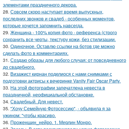
элементами праздничного декора.
28.
Совсем скоро наступает время выпускных,
последних звонков и свадеб - особенных моментов,
которые хочется запомнить навсегда.
29.
Женщина - 100% копия фото - референса (строго
сохранить все черты, текстуру кожи, без стилизации.
30.
Одиночное. Оставлю ссылки на ботов где можно
сделать фото в комментариях.
31.
Создаю образы для любого случая: от повседневного
до свадебного.
32.
Визажист кирнан поделиося с нами снимками с
подготовки актрисы к вечеринке Vanity Fair Oscar Party.
33.
На этой фотографии запечатлена невеста в
праздничной, неофициальной обстановке.
34.
Свадебный. Для невест.
35.
"Хочу Семейную Фотосессию", - объявила я за
ужином: "чтобы красиво.
36.
Проженщин_нейро. 1. Мерлин Монро.