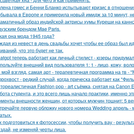
сцветная хна - для чего и как применять.
лена гомес и Бенни Бланко испытывают кризис в отношени
бывала в Европе и примерила новый имидж за 10 минут, не
аматичный образ индийской актрисы хумы Куреши на каннс
узским брендом Mae Paris.
кая она мода 1945 года?
ждая из невест в день свадьбы хочет чтобы ее образ был и
ваний, что это будет не так.
atgpt теперь работает как личный стилист - юзеры придумал
пользуйте внешний вид пользователя 1: 1 - лицо, кожу, вол
 мой взгляд, самая арт - терапевтичная программа на тв - 
рохвост - редкий случай, когда прическа работает как "Фил
тореалистичная Fashion pop - art съёмка, снятая на Canon E
бота студента, и это всего лишь начало практики, именно э
менты внешности женщин, от которых мужчин тошнит: 5 ве
тречайте первую обложку нового номера Wedding апрель - 
атых.
к подготовиться к фотосессии, чтобы получить вау - результ
здай, не изменяй черты лица.