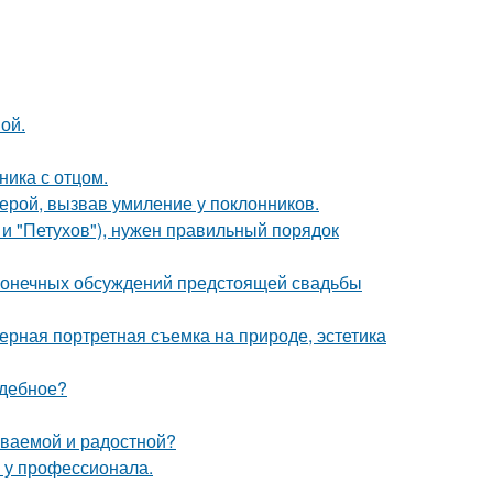
ой.
ика с отцом.
ерой, вызвав умиление у поклонников.
 и "Петухов"), нужен правильный порядок
сконечных обсуждений предстоящей свадьбы
рная портретная съемка на природе, эстетика
адебное?
ываемой и радостной?
у у профессионала.