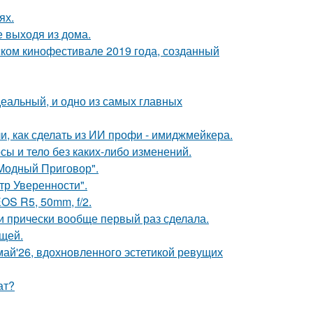
ях.
 выходя из дома.
ком кинофестивале 2019 года, созданный
деальный, и одно из самых главных
и, как сделать из ИИ профи - имиджмейкера.
осы и тело без каких-либо изменений.
"Модный Приговор".
ьтр Уверенности".
OS R5, 50mm, f/2.
ти прически вообще первый раз сделала.
щей.
май'26, вдохновленного эстетикой ревущих
ат?