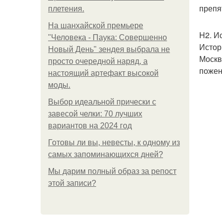
препя
плетения.
На шанхайской премьере
H2. И
"Человека - Паука: Совершенно
Истор
Новый День" зендея выбрала не
Москв
просто очередной наряд, а
пожен
настоящий артефакт высокой
моды.
Выбор идеальной прически с
завесой челки: 70 лучших
вариантов на 2024 год
Готовы ли вы, невесты, к одному из
самых запоминающихся дней?
Мы дарим полный образ за репост
этой записи?