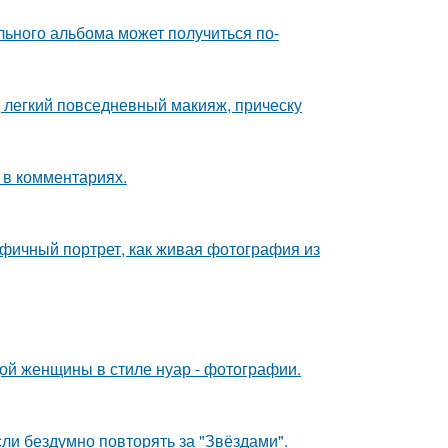
льного альбома может получиться по-
 легкий повседневный макияж, прическу
 в комментариях.
фичный портрет, как живая фотография из
дой женщины в стиле нуар - фотографии.
ли бездумно повторять за "Звёздами".