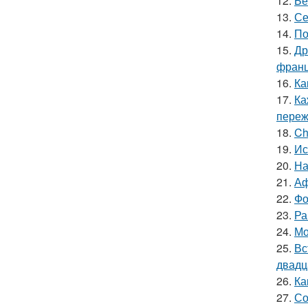
12.
Бе
13.
Се
14.
По
15.
Др
франц
16.
Ка
17.
Ка
пережи
18.
Ch
19.
Ис
20.
На
21.
Аф
22.
Фо
23.
Ра
24.
Мо
25.
Вс
двадц
26.
Ка
27.
Со