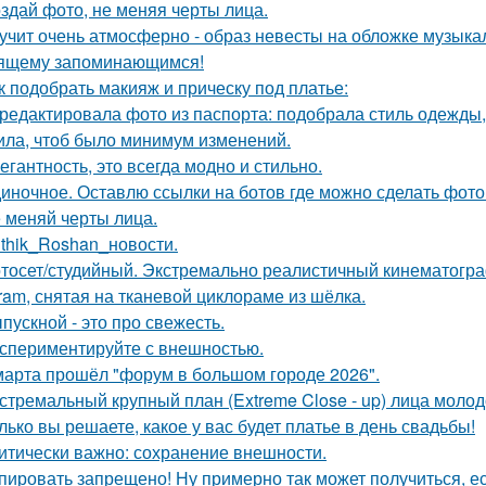
здай фото, не меняя черты лица.
учит очень атмосферно - образ невесты на обложке музыка
ящему запоминающимся!
к подобрать макияж и прическу под платье:
редактировала фото из паспорта: подобрала стиль одежды,
ила, чтоб было минимум изменений.
егантность, это всегда модно и стильно.
иночное. Оставлю ссылки на ботов где можно сделать фото
 меняй черты лица.
ithik_Roshan_новости.
тосет/студийный. Экстремально реалистичный кинематогра
gram, снятая на тканевой циклораме из шёлка.
пускной - это про свежесть.
спериментируйте с внешностью.
марта прошёл "форум в большом городе 2026".
стремальный крупный план (Extreme Close - up) лица моло
лько вы решаете, какое у вас будет платье в день свадьбы!
итически важно: сохранение внешности.
пировать запрещено! Ну примерно так может получиться, ес