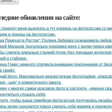
ь дальше →
ледние обновления на сайте:
 приедут меня выкупать а тут очередь на фотосессию со мн
ияж и локоны на фотосессию.
ма Приехал в Ростов": Полина Диброва познакомила любовн
рей Малахов трогательно покормил жену с вилки перед кам
бы сделать идеально гладкий пучок (без торчащих волосков
вий и стайлинг.
ена Гомес немного отвлекла внимание поклонников от бе
р свифт.
дай фото. Максимально реалистичная фотография, атмосфе
ри - шик" и романтичного заката.
ему у многих самое красивое фото в паспорте - именно св
 научиться слушать себя.
тите, чтобы ваша семейная фотосессия получилась незаб
ень редко находится повод сделать себе макияж и прическ