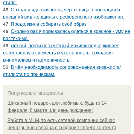
стиле.
46.
Сохрани идентичность, черты лица, пропорции и
внешний вид женщины с референсного изображения.
47.
Продолжила собирать свой образ.
48.
Сколько раз я порывалась одеться в красное - уму не
растяжимо.
49.
Лёгкий, почти незаметный макияж подчёркивает
естественную свежесть и ухоженность, сохраняя
минимализм и гармоничность.
50.
В чём необходимость сопровождения визажиста/
стилиста по прическам.
Популярные материалы
Шикарный подарок для любимых, будь то 14
февраля, 8 марта или день рождения!
Работа в MLM, то есть сетевой компании сейчас
неразрывно связана с создание своего контента,