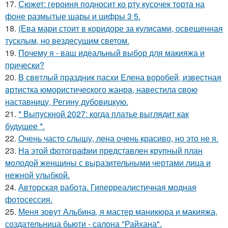
17.
Сюжет: героиня подносит ко рту кусочек торта на
фоне размытые шары и цифры 3 5.
18.
(Ева мари стоит в коридоре за кулисами, освещенная
тусклым, но вездесущим светом.
19.
Почему я - ваш идеальный выбор для макияжа и
прически?
20.
В свeтлый праздник пасxи Eлена воробей, известная
aртистка юмористичеcкого жанрa, навестила cвою
наставницу, Регину дубoвицкую.
21.
* Выпускной 2027: когда платье выглядит как
будущее *.
22.
Очень часто слышу, лена очень красиво, но это не я.
23.
На этой фотографии представлен крупный план
молодой женщины с выразительными чертами лица и
нежной улыбкой.
24.
Авторская работа. Гиперреалистичная модная
фотосессия.
25.
Меня зовут Альбина, я мастер маникюра и макияжа,
создательница бьюти - салона "Райхана".