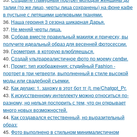
талии (то же лицо, черты лица сохранены) на фоне кафе
в пустыне с летящими шелковыми тканями.
36.
Наша героиня 3 сезона шикарная Дарья.
37.
Не меняй черты лица.
38.
Собрав вместе правильный макияж и прическу, вы
получите идеальный образ для весенней фотосессии.
39.
Геометрия, в которую влюбляешься.
40.
Создай ультрареалистичное фото по моему селфи.
41.
Промт: тип изображения: студийный Fashion -
портрет в три четверти, выполненный в стиле высокой
моды или свадебной съемки.
42.
Как делаю: 1. захожу в этот бот тг (t. me/Chatgpt_Pr.
43.
К искусственному интеллекту можно относиться по-
разному, но нельзя поспорить с тем, что он открывает
много новых возможностей.
44.
Как создавался естественный, но выразительный
образ:
45.
Фото выполнено в стильном минималистичном