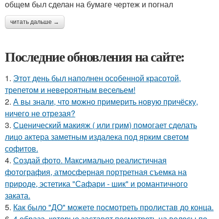
общем был сделан на бумаге чертеж и погнал
читать дальше →
Последние обновления на сайте:
1.
Этот день был наполнен особенной красотой,
трепетом и невероятным весельем!
2.
А вы знали, что можно примерить новую причёску,
ничего не отрезая?
3.
Сценический макияж ( или грим) помогает сделать
лицо актера заметным издалека под ярким светом
софитов.
4.
Создай фото. Максимально реалистичная
фотография, атмосферная портретная съемка на
природе, эстетика "Сафари - шик" и романтичного
заката.
5.
Как было "ДО" можете посмотреть пролистав до конца.
6.
4 образа, которые заставят посмотреть на волосы по-