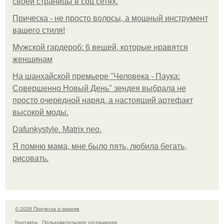
своей страницы в соц сетях.
Прическа - не просто волосы, а мощный инструмент
вашего стиля!
Мужской гардероб: 6 вещей, которые нравятся
женщинам
На шанхайской премьере "Человека - Паука:
Совершенно Новый День" зендея выбрала не
просто очередной наряд, а настоящий артефакт
высокой моды.
Dafunkystyle. Matrix neo.
Я помню мама, мне было пять, любила бегать,
рисовать.
© 2026 Прическа и макияж
Контакты
Пользовательское соглашение