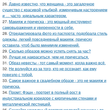
26.
Давно известно, что женщина - это загадочное
существо с красивой улыбкой, изменчивым настроением
и … часто, идеальным характером.
27.
Макияж и прическа - это мощный инструмент
самовыражения и уверенности в себе.
28.
Отредактировала фото из паспорта: подобрала стиль
одежды, легкий повседневный макияж, прическу
оставила, чтоб было минимум изменений.
29.
Сколько образов можно успеть снять за час?
30.
Лучше не накраситься, чем не причесаться.
31.
Образ невесты - тот самый момент, когда важно всё.
32.
Не волнуйся из-за того, кто не осознает, как ему
повезло с тобой.
33.
Самое важное в свадебном образе - это не макияж и
прическа.
34.
Промт: Фэшн - портрет в полный рост в
индустриальном коридоре с кирпичными стенами и
металлической лестницей.
35.
Создайте гламурный портрет молодой женщины до