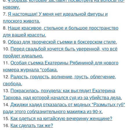
новому.
7.
Я настоящая! У меня нет идеальной фигуры и
плоского живота.
8.
Наше красивое, стильное и большое пространство
для вашей красоты.
9.
Образ для творческой съемки в боксерском стиле.
10.
Перед свадьбой хочется быть уверенной, что всё
пройдет идеально.
11.
Особая съемка Екатерины Рябининой для нового
номера журнала "собака.
12.
Радость, гордость, волнение, грусть, облегчение,
свобода.
13.
Покрасилась, похудела: как выглядит Екатерина
Тархова, над которой начался суд из-за убийства деда.
14.
Джиджи хадид отказалась от модных "Размытых губ"
ради этого соблазнительного макияжа из 90-х.
15.
Как одеться на китайскую вечеринку женщине?
16.
Как сделать так же?