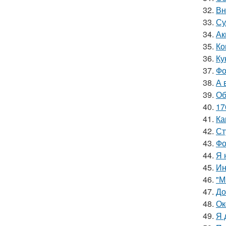
32.
Вн
33.
Су
34.
Ак
35.
Ко
36.
Ку
37.
Фо
38.
А 
39.
Об
40.
17
41.
Ка
42.
Ст
43.
Фо
44.
Я 
45.
Ин
46.
"М
47.
До
48.
Ок
49.
Я 