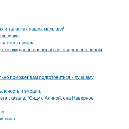
ях и талантах наших малышей.
альвинки.
онажем сериала.
едя, неожиданно появилась в совершенно новом
льно поможет вам подготовиться к лучшему
, юность и эмоции.
ега сказала: "Сяду с Алиной, она Наверное
но.
и лица.