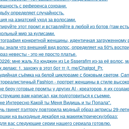
ешность с референса сохрани.
дьбу определяет случайность.
ция на азиатский уход за волосами.
пируйте этот промт и вставляйте в любой из ботов (там ест
кольный мир за кулисами.
тография конкретной женщины, идентичная загруженному 
вы знали что внешний вид волос, определяет на 50% воспри
раз невесты - это не просто платье.
0226: мне жаль Хо юнджин из Le Ssserafim из-за её волос, 
к делаю: 1. захожу в этот бот тг (t. me/Chatgpt_Pr.
удийная съёмка на белой циклораме с боковым светом, Can
тореалистичный Fashion - портрет женщины в стиле высокой м
не беру готовые промты у других AI - креаторов, я их создаю
струкцию вам написал, как подготовиться к съемке.
не Интересно Какой ты Меня Видишь и ты Попала".
чь гвинет пэлтроу повторила модный образ актрисы 29-летн
ошки на выходные декабря на макияж/прическу/образ:
для вас следующие серии нашего сериала готовлю.