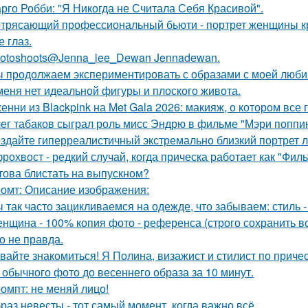
рго Робби: "Я Никогда не Считала Себя Красивой".
трясающий профессиональный бьюти - портрет женщины кр
 глаз.
otoshoots@Jenna_lee_Dewan Jennadewan.
 продолжаем экспериментировать с образами с моей люби
меня нет идеальной фигуры и плоского живота.
енни из Blackpink на Met Gala 2026: макияж, о котором все 
ег табаков сыграл роль мисс Эндрю в фильме "Мэри поппин
здайте гиперреалистичный экстремально близкий портрет л
рохвост - редкий случай, когда прическа работает как "Фил
това блистать на выпускном?
омт: Описание изображения:
 так часто зацикливаемся на одежде, что забываем: стиль 
нщина - 100% копия фото - референса (строго сохранить все
о не правда.
вайте знакомиться! Я Полина, визажист и стилист по приче
 обычного фото до весеннего образа за 10 минут.
омпт: не меняй лицо!
раз невесты - тот самый момент, когда важно всё.