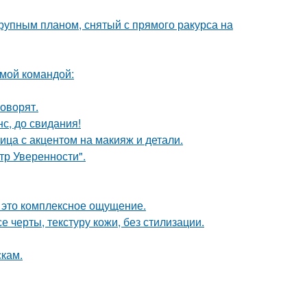
упным планом, снятый с прямого ракурса на
мой командой:
говорят.
с, до свидания!
ица с акцентом на макияж и детали.
ьтр Уверенности".
- это комплексное ощущение.
 черты, текстуру кожи, без стилизации.
скам.