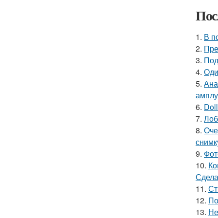
Пос
1.
В п
2.
Пре
3.
Под
4.
Оди
5.
Ана
амплу
6.
Doll
7.
Лоб
8.
Оче
снимк
9.
Фот
10.
Ко
Сдела
11.
Ст
12.
По
13.
Не