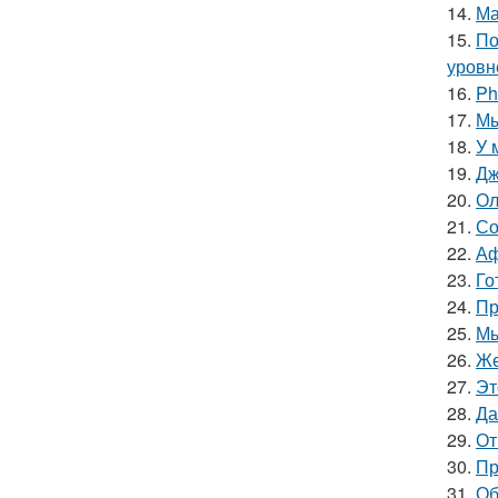
14.
Ма
15.
По
уровне
16.
Ph
17.
Мы
18.
У 
19.
Дж
20.
Ол
21.
Со
22.
Аф
23.
Го
24.
Пр
25.
Мы
26.
Же
27.
Эт
28.
Да
29.
От
30.
Пр
31.
Об