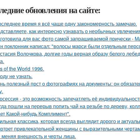
ледние обновления на сайте:
оследнее время я всё чаще одну закономерность замечаю.
дставляете, как интересно узнавать о необычных увлечени
готовила для вас фото самой запрашиваемой прически - М
н поклонник написал: "волосы марси были отдельным перс
стасия Волочкова, долгие годы верная образу белого леб
а.
s of the World 1996.
оду не узнать.
нь полезный прст о фотографиях на документы: он обязате
у.
осессия - это возможность запечатлеть её индивидуальность
гда пошли на перерыв попить чай на резьбе по дереву, колл
ет Какой-нибудь Комплимент".
ильная классика, которая всегда выглядит дорого и актуаль
ртрет привлекательной женщины с выразительными чертам
 меняя внешность и черты лица.