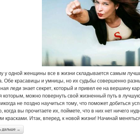
у у одной женщины все в жизни складывается самым лучшим
а. Обе красавицы и умницы, но их судьбы совершенно разны
ная леди знает секрет, который и привел ее на вершину ка
я которым, можно повернуть свой жизненный путь в лучшую 
никогда не поздно научиться тому, что поможет добиться ус
о, когда вы прочитаете их, поймете, что в них нет ничего н
и красками. Итак, вперед, к новой жизни! Начинай менятьс
ь дальше →