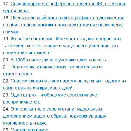
17.
Создай портрет с референса, качество 4K, не меняя
черты лица.
18.
Очень полезный прст о фотографиях на документы:
он обязательно поможет вам подготовиться к лучшему
снимку.
19.
Женское состояние. Мне часто задают вопрос, что
такое женское состояние и чаще всего у женщин это
понимание искажено.
20.
В 1989-м исчезли все ученики одного класса.
21.
Подготовка к выпускному - волнительно и
ответственно.
22.
Совсем скоро наступит время выпускных - одного из
самых важных и красивых дней.
23.
Один штрих - и образ уже совсем иначе
воспринимается.
24.
Эти элегантные серьги станут идеальным
дополнением вашего образа, подчеркнув вашу
утонченность и вкус.
25.
Мастер по гриму: