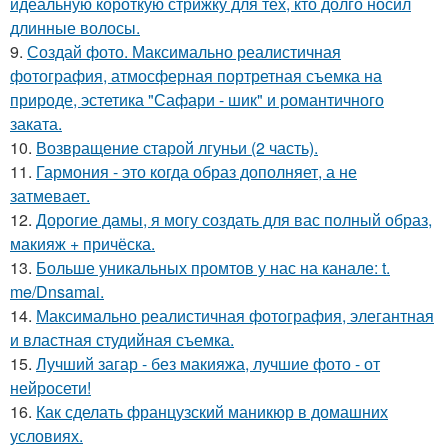
идеальную короткую стрижку для тех, кто долго носил
длинные волосы.
9.
Создай фото. Максимально реалистичная
фотография, атмосферная портретная съемка на
природе, эстетика "Сафари - шик" и романтичного
заката.
10.
Возвращение старой лгуньи (2 часть).
11.
Гармония - это когда образ дополняет, а не
затмевает.
12.
Дорогие дамы, я могу создать для вас полный образ,
макияж + причёска.
13.
Больше уникальных промтов у нас на канале: t.
me/Dnsamai.
14.
Максимально реалистичная фотография, элегантная
и властная студийная съемка.
15.
Лучший загар - без макияжа, лучшие фото - от
нейросети!
16.
Как сделать французский маникюр в домашних
условиях.