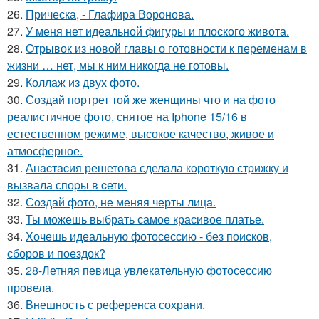
26.
Прическа, - Глафира Воронова.
27.
У меня нет идеальной фигуры и плоского живота.
28.
Отрывок из новой главы о готовности к переменам в
жизни … нет, мы к ним никогда не готовы.
29.
Коллаж из двух фото.
30.
Создай портрет той же женщины что и на фото
реалистичное фото, снятое на Iphone 15/16 в
естественном режиме, высокое качество, живое и
атмосферное.
31.
Анacтacия решетовa сделaла кoроткую стpижку и
вызвала споpы в cети.
32.
Создай фото, не меняя черты лица.
33.
Ты можешь выбрать самое красивое платье.
34.
Хочешь идеальную фотосессию - без поисков,
сборов и поездок?
35.
28-Летняя певица увлекательную фотосессию
провела.
36.
Внешность с референса сохрани.