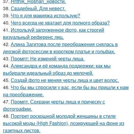
37.
Hrithik_Roshan_новости.
38.
Свадебный. Для невест.
39.
Что я для макияжа использую?
40.
Чего всегда не хватает для полного образа?
41.
Используй загруженное фото, как строгий
визуальный референс лиц.
42.
Алина Загитова после преображения снялась в
дерзкой фотосессии в коротком платье и гольфах.
43.
Промпт: Не изменяй черты лица.
44.
Александра и её команда поддержки: как мы
выбирали идеальный образ до мелочей.
45.
Создай фото не меняя черты лица и цвет волос.
46.
Что бы мы спросили у вас, если бы вы пришли к нам
на преображение.
47.
Промпт. Сохрани черты лица и прическу с
фотографии.
48.
Портрет роскошной молодой женщины в стиле
высокой моды (High Fashion), позирующей на фоне из
газетных листов.