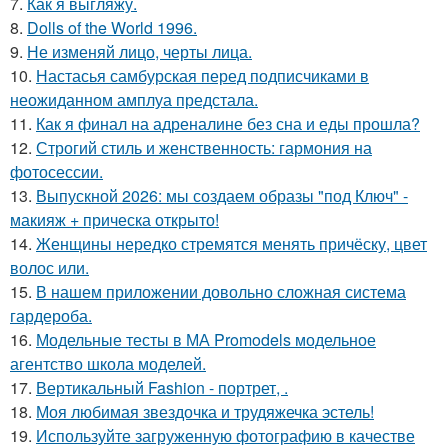
7.
Как я выгляжу.
8.
Dolls of the World 1996.
9.
Не изменяй лицо, черты лица.
10.
Настасья самбурская перед подписчиками в
неожиданном амплуа предстала.
11.
Как я финал на адреналине без сна и еды прошла?
12.
Строгий стиль и женственность: гармония на
фотосессии.
13.
Выпускной 2026: мы создаем образы "под Ключ" -
макияж + прическа открыто!
14.
Женщины нередко стремятся менять причёску, цвет
волос или.
15.
В нашем приложении довольно сложная система
гардероба.
16.
Модельные тесты в МА Promodels модельное
агентство школа моделей.
17.
Вертикальный Fashion - портрет, .
18.
Моя любимая звездочка и трудяжечка эстель!
19.
Используйте загруженную фотографию в качестве