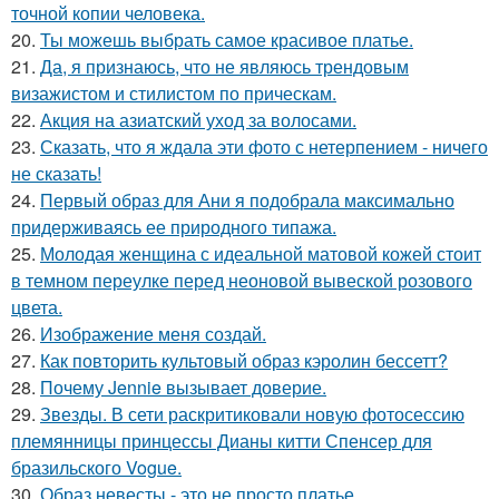
точной копии человека.
20.
Ты можешь выбрать самое красивое платье.
21.
Да, я признаюсь, что не являюсь трендовым
визажистом и стилистом по прическам.
22.
Акция на азиатский уход за волосами.
23.
Сказать, что я ждала эти фото с нетерпением - ничего
не сказать!
24.
Первый образ для Ани я подобрала максимально
придерживаясь ее природного типажа.
25.
Молодая женщина с идеальной матовой кожей стоит
в темном переулке перед неоновой вывеской розового
цвета.
26.
Изображение меня создай.
27.
Как повторить культовый образ кэролин бессетт?
28.
Почему Jennie вызывает доверие.
29.
Звезды. В сети раскритиковали новую фотосессию
племянницы принцессы Дианы китти Спенсер для
бразильского Vogue.
30.
Образ невесты - это не просто платье.