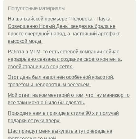
Популярные материалы
На шанхайской премьере "Человека - Паука:
Совершенно Новый День" зендея выбрала не
просто очередной наряд, а настоящий артефакт
высокой моды.
Работа в MLM, то есть сетевой компании сейчас
неразрывно связана с создание своего контента,
своей страницы в соц сетях.
Этот день был наполнен особенной красотой,
трепетом и невероятным весельем!
Мой ответ на комментарий о том, что "ну маникюр то
всё таки можно было бы сделать.
Приходи к нам в прикиде в стиле 90 х и получай
подарки от руки вверх!
Щас приедут меня выкупать а тут очередь на
фотосессию со мной.