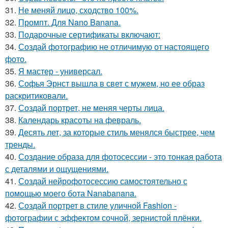
31.
Не меняй лицо, сходство 100%.
32.
Промпт. Для Nano Banana.
33.
Подарочные сертификаты включают:
34.
Создай фотографию не отличимую от настоящего
фото.
35.
Я мастер - универсал.
36.
Софья Эрнст вышла в свет с мужем, но ее образ
раскритиковали.
37.
Создай портрет, не меняя черты лица.
38.
Календарь красоты на февраль.
39.
Десять лет, за которые стиль менялся быстрее, чем
тренды.
40.
Создание образа для фотосессии - это тонкая работа
с деталями и ощущениями.
41.
Создай нейрофотосессию самостоятельно с
помощью моего бота Nanabanana.
42.
Создай портрет в стиле уличной Fashion -
фотографии с эффектом сочной, зернистой плёнки.