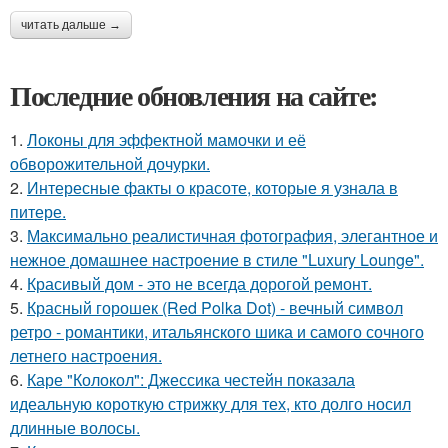
читать дальше →
Последние обновления на сайте:
1.
Локоны для эффектной мамочки и её
обворожительной дочурки.
2.
Интересные факты о красоте, которые я узнала в
питере.
3.
Максимально реалистичная фотография, элегантное и
нежное домашнее настроение в стиле "Luxury Lounge".
4.
Красивый дом - это не всегда дорогой ремонт.
5.
Красный горошек (Red Polka Dot) - вечный символ
ретро - романтики, итальянского шика и самого сочного
летнего настроения.
6.
Каре "Колокол": Джессика честейн показала
идеальную короткую стрижку для тех, кто долго носил
длинные волосы.