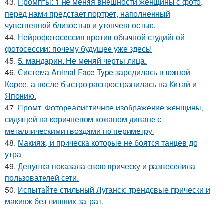
43.
Промпты: 1 не меняя внешности женщины с фото,
перед нами предстает портрет, наполненный
чувственной близостью и утонченностью.
44.
Нейрофотосессия против обычной студийной
фотосессии: почему будущее уже здесь!
45.
5. мандарин. Не меняй черты лица.
46.
Система Animal Face Type зародилась в южной
Корее, а после быстро распространилась на Китай и
Японию.
47.
Промт. Фотореалистичное изображение женщины,
сидящей на коричневом кожаном диване с
металлическими гвоздями по периметру.
48.
Макияж, и прическа которые не боятся танцев до
утра!
49.
Девушка показала свою прическу и развеселила
пользователей сети.
50.
Испытайте стильный Луганск: трендовые прически и
макияж без лишних затрат.