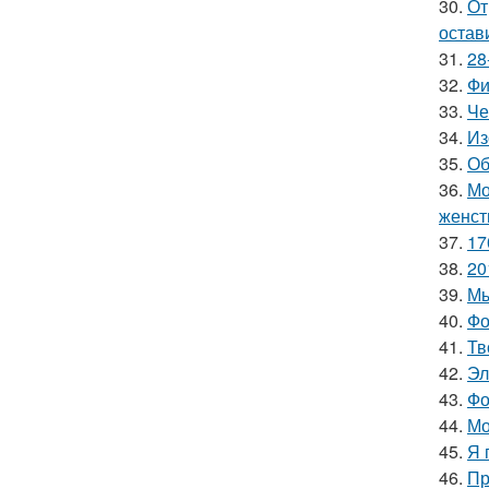
30.
От
остав
31.
28
32.
Фи
33.
Че
34.
Из
35.
Об
36.
Мо
женст
37.
17
38.
20
39.
Мы
40.
Фо
41.
Тв
42.
Эл
43.
Фо
44.
Мо
45.
Я 
46.
Пр