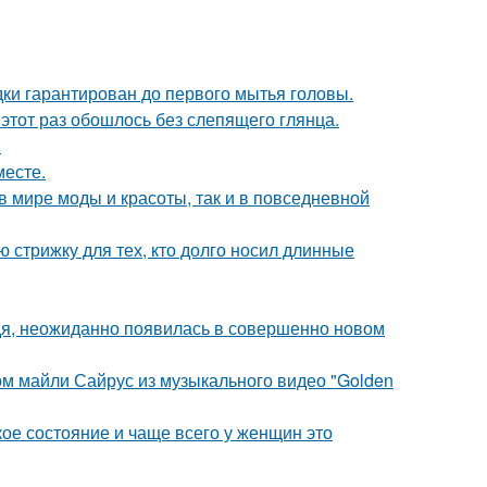
дки гарантирован до первого мытья головы.
этот раз обошлось без слепящего глянца.
.
месте.
 в мире моды и красоты, так и в повседневной
ю стрижку для тех, кто долго носил длинные
едя, неожиданно появилась в совершенно новом
ом майли Сайрус из музыкального видео "Golden
кое состояние и чаще всего у женщин это