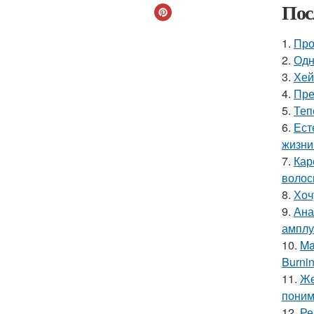
Пос
1.
Про
2.
Одн
3.
Хей
4.
Пре
5.
Теп
6.
Ест
жизни
7.
Кар
волос
8.
Хоч
9.
Ана
амплу
10.
Ma
Burnin
11.
Же
поним
12.
Ре