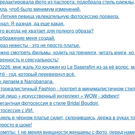
редактировала фото из паспорта: подобрала стиль одежды,
ила, чтоб было минимум изменений.
-Летняя певица увлекательную фотосессию провела.
нал. Я разная, да еще какая.
го всегда не хватает для полного образа?
ображение меня создай.
раз невесты - это не просто платье.
жно смотреть фильмы, ходить на тренинги, читать книги, но 
венность и сексуальность!
0226: мне жаль Хо юнджин из Le Ssserafim из-за её волос, 
16 - год, который перевернул всё.
 делаем в Nanobanana.
тореалистичный Fashion - портрет в минималистичном стил
оё лицо + искусственный интеллект = WOW - эффект!
егантная фотосессия в стиле Bridal Boudoir.
тосессия с ИИ.
дель в чёрном платье сидит, склонившись, держа в руках то
просто в шоке!
омпты: 1 не меняя внешности женщины с фото, перед нами