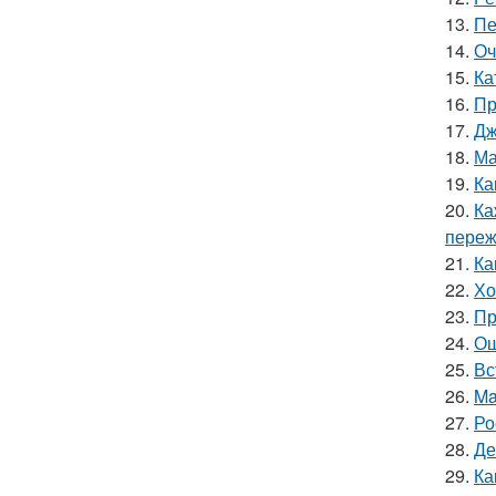
13.
Пе
14.
Оч
15.
Ка
16.
Пр
17.
Дж
18.
Ма
19.
Ка
20.
Ка
пережи
21.
Ка
22.
Хо
23.
Пр
24.
Ош
25.
Вс
26.
Ma
27.
Ро
28.
Де
29.
Ка