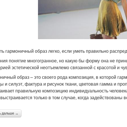
ть гармоничный образ легко, если уметь правильно распр
ния понятие многогранное, но какую бы форму она не прини
орией эстетической неотъемлемо связанной с красотой и чу
ничный образ – это своего рода композиция, в которой гар
ы и силуэт, фактура и рисунок ткани, цветовая гамма и про
аивает правильную композицию индивидуальность человека.
 выстраивается только в том случае, когда задействованы 
ь дальше →