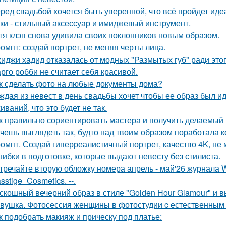
ред свадьбой хочется быть уверенной, что всё пройдет иде
ки - стильный аксессуар и имиджевый инструмент.
тя клэп снова удивила своих поклонников новым образом.
омпт: создай портрет, не меняя черты лица.
иджи хадид отказалась от модных "Размытых губ" ради этог
рго робби не считает себя красивой.
к сделать фото на любые документы дома?
ждая из невест в день свадьбы хочет чтобы ее образ был и
ваний, что это будет не так.
к правильно сориентировать мастера и получить делаемый 
чешь выглядеть так, будто над твоим образом поработала к
омпт. Создай гиперреалистичный портрет, качество 4K, не 
ибки в подготовке, которые выдают невесту без стилиста.
тречайте вторую обложку номера апрель - май'26 журнала
sstige_Cosmetics. --.
скошный вечерний образ в стиле "Golden Hour Glamour" и 
вушка. Фотосессия женщины в фотостудии c естественным
к подобрать макияж и прическу под платье: