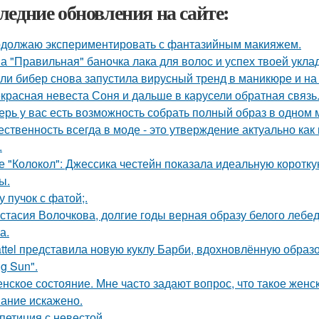
ледние обновления на сайте:
должаю экспериментировать с фантазийным макияжем.
а "Правильная" баночка лака для волос и успех твоей укла
ли бибер снова запустила вирусный тренд в маникюре и на 
красная невеста Соня и дальше в карусели обратная связь
ерь у вас есть возможность собрать полный образ в одном 
ественность всегда в моде - это утверждение актуально как
.
е "Колокол": Джессика честейн показала идеальную коротку
ы.
у пучок с фатой;.
стасия Волочкова, долгие годы верная образу белого леб
а.
ttel представила новую куклу Барби, вдохновлённую образ
g Sun".
нское состояние. Мне часто задают вопрос, что такое женс
ание искажено.
петиция с невестой.