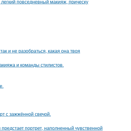
 легкий повседневный макияж, прическу
так и не разобраться, какая она твоя
макияжа и команды стилистов.
е.
рт с зажжённой свечой.
 предстает портрет, наполненный чувственной