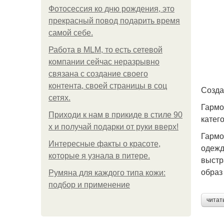
Фотосессия ко дню рождения, это
прекрасный повод подарить время
самой себе.
Работа в MLM, то есть сетевой
компании сейчас неразрывно
связана с создание своего
контента, своей страницы в соц
Созда
сетях.
Гармо
Приходи к нам в прикиде в стиле 90
катег
х и получай подарки от руки вверх!
Гармо
Интересные факты о красоте,
одежд
которые я узнала в питере.
выстр
образ
Румяна для каждого типа кожи:
подбор и применение
читат