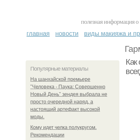
полезная информация о 
главная
новости
виды макияжа и пр
Гар
Как
Популярные материалы
всег
На шанхайской премьере
"Человека - Паука: Совершенно
Новый День" зендея выбрала не
просто очередной наряд, а
настоящий артефакт высокой
моды.
Кому идет челка полукругом.
Рекомендации