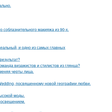
ально.
о соблазнительного макияжа из 90-х.
деальный, и одно из самых главных
результат?
оманда визажистов и стилистов из глянца?
меняя черты лица.
 Wedding, посвященному новой географии любви.
высокой моды.
 освещением.