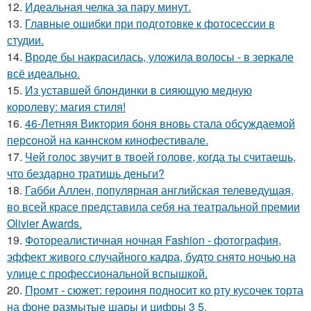
12.
Идеальная челка за пару минут.
13.
Главные ошибки при подготовке к фотосессии в
студии.
14.
Вроде бы накрасилась, уложила волосы - в зеркале
всё идеально.
15.
Из уставшей блондинки в сияющую медную
королеву: магия стиля!
16.
46-Летняя Виктория боня вновь стала обсуждаемой
персоной на каннском кинофестивале.
17.
Чей голос звучит в твоей голове, когда ты считаешь,
что бездарно тратишь деньги?
18.
Габби Аллен, популярная английская телеведущая,
во всей красе представила себя на театральной премии
Olivier Awards.
19.
Фотореалистичная ночная Fashion - фотография,
эффект живого случайного кадра, будто снято ночью на
улице с профессиональной вспышкой.
20.
Промт - сюжет: героиня подносит ко рту кусочек торта
на фоне размытые шары и цифры 3 5.