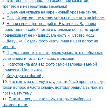
2.
Этот день был наполнен особенной красотой,
трепетом и невероятным весельем!
3.
Объёмная укладка на каре - новый уровень стиля.
4.
Создай портрет, не меняя черты лица снято на Iphone.
5.
Новая серия фотографий от Екатерины Варнавы
представляет собой яркий и стильный образ, который
подчеркивает её индивидуальность и чувство моды.
6.
Девушка. Создай фото черты лица и цвет волос не
менять.
7.
Представляете, как интересно узнавать о необычных
увлечениях и талантах наших малышей.
8.
Подготовила для вас фото самой запрашиваемой
прически - Мальвинки.
9.
Хочу пучок с фатой;.
10.
Что взять на съёмку в студии, чтоб всё прошло гладко
такой вопрос я часто слышу, поэтому решила выложить
пост на эту тему.
11.
Бьюти - тренды лета 2026, которые выбирают
знаменитости.