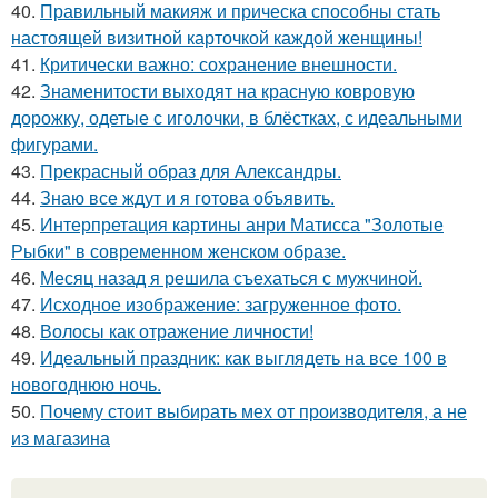
40.
Правильный макияж и прическа способны стать
настоящей визитной карточкой каждой женщины!
41.
Критически важно: сохранение внешности.
42.
Знаменитости выходят на красную ковровую
дорожку, одетые с иголочки, в блёстках, с идеальными
фигурами.
43.
Прекрасный образ для Александры.
44.
Знаю все ждут и я готова объявить.
45.
Интерпретация картины анри Матисса "Золотые
Рыбки" в современном женском образе.
46.
Месяц назад я решила съехаться с мужчиной.
47.
Исходное изображение: загруженное фото.
48.
Волосы как отражение личности!
49.
Идеальный праздник: как выглядеть на все 100 в
новогоднюю ночь.
50.
Почему стоит выбирать мех от производителя, а не
из магазина