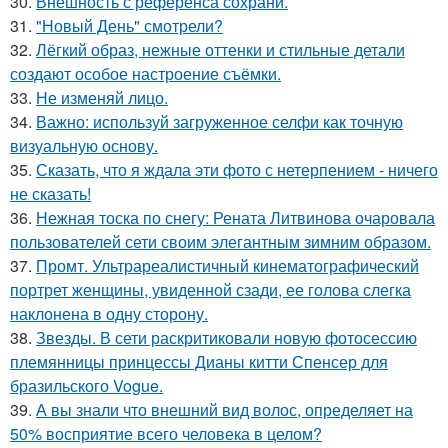
30.
Внешность с референса сохрани.
31.
"Новый День" смотрели?
32.
Лёгкий образ, нежные оттенки и стильные детали
создают особое настроение съёмки.
33.
Не изменяй лицо.
34.
Важно: используй загруженное селфи как точную
визуальную основу.
35.
Сказать, что я ждала эти фото с нетерпением - ничего
не сказать!
36.
Нежная тоска по снегу: Рената Литвинова очаровала
пользователей сети своим элегантным зимним образом.
37.
Промт. Ультрареалистичный кинематографический
портрет женщины, увиденной сзади, ее голова слегка
наклонена в одну сторону.
38.
Звезды. В сети раскритиковали новую фотосессию
племянницы принцессы Дианы китти Спенсер для
бразильского Vogue.
39.
А вы знали что внешний вид волос, определяет на
50% восприятие всего человека в целом?