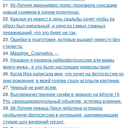
21.
56-Летняя дженнифер лопес произвела сенсацию
новым снимком в одном полотенце.
22.
Каждая из невест в день свадьбы хочет чтобы ее
образ был идеальный, и одно из самых главных
переживаний, что это будет не так.
23.
Ошибки в подготовке, которые выдают невесту без
стилиста.
24.
Masstige_Cosmetics. --.
25.
Недавно я провела нейрофотосессию для мамы
моего мужа - и это было настоящее удовольствие!
26.
Когда Ира написала мне, что хочет на фотосессию ко
дню рождения, в моей голове сразу всплыли картинки.
27.
Черный не идет всем.
28.
Высококачественное селфи в зеркало на Iphone 15
Pro, сверхширокоугольный объектив, эстетика влияния.
29.
28-Летняя певица Люся чеботина устроила
необычную фотосессию в интерьере, напоминающем
студию шоу вечерний ургант.