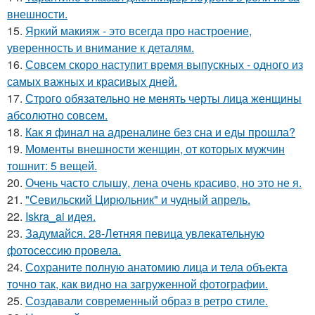
внешности.
15.
Яркий макияж - это всегда про настроение,
уверенность и внимание к деталям.
16.
Совсем скоро наступит время выпускных - одного из
самых важных и красивых дней.
17.
Строго обязательно не менять черты лица женщины
абсолютно совсем.
18.
Как я финал на адреналине без сна и еды прошла?
19.
Моменты внешности женщин, от которых мужчин
тошнит: 5 вещей.
20.
Очень часто слышу, лена очень красиво, но это не я.
21.
"Севильский Цирюльник" и чудный апрель.
22.
Iskra_ai идея.
23.
Задумайся. 28-Летняя певица увлекательную
фотосессию провела.
24.
Сохраните полную анатомию лица и тела объекта
точно так, как видно на загруженной фотографии.
25.
Создавали современный образ в ретро стиле.