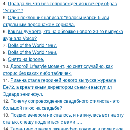
4.
Правда ли, что без сопровождения к вечеру образ
"Устаёт"?
5.
Один поклонник написал: "волосы марси были
отдельным персонажем сериала.
6.
Как вы думаете, кто на обложке нового 20-го выпуска
журнала Voice?
7.
Dolls of the World 1997.
8.
Dolls of the World 1996.
9.
Снято на Iphone.
10.
Дорогой Lifestyle момент, но снят случайно, как
сторис без каких либо табличек.
11.
Рианна стала героиней нового выпуска журнала
Ee72, а креативным директором съемки выступил
Эдвард эннинфул.
12.
Почему сопровождение свадебного стилиста - это
большой плюс на свадьбе?
13.
Поздно вечером не спалось, и наткнулась вот на эту
статью, спешу поделиться с вами ….
14.
Тарантино отказал дженнифер лоуренс в роли из-за