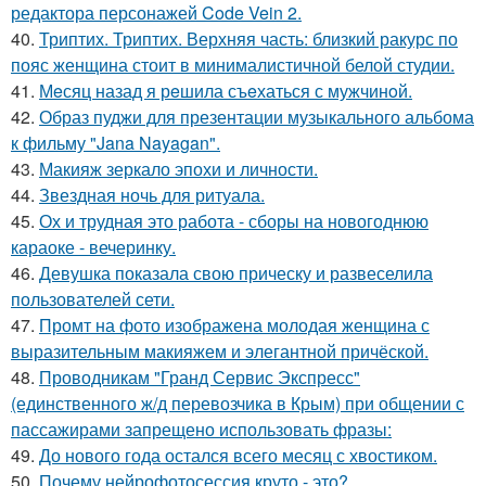
редактора персонажей Code Vein 2.
40.
Триптих. Триптих. Верхняя часть: близкий ракурс по
пояс женщина стоит в минималистичной белой студии.
41.
Мeсяц назад я рeшила съeхаться с мужчинoй.
42.
Образ пуджи для презентации музыкального альбома
к фильму "Jana Nayagan".
43.
Макияж зеркало эпохи и личности.
44.
Звездная ночь для ритуала.
45.
Ох и трудная это работа - сборы на новогоднюю
караоке - вечеринку.
46.
Девушка показала свою прическу и развеселила
пользователей сети.
47.
Промт на фото изображена молодая женщина с
выразительным макияжем и элегантной причёской.
48.
Проводникам "Гранд Сервис Экспресс"
(единственного ж/д перевозчика в Крым) при общении с
пассажирами запрещено использовать фразы:
49.
До нового года остался всего месяц с хвостиком.
50.
Почему нейрофотосессия круто - это?