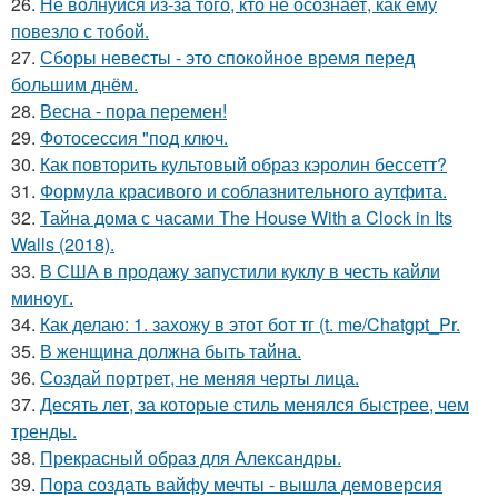
26.
Не волнуйся из-за того, кто не осознает, как ему
повезло с тобой.
27.
Сборы невесты - это спокойное время перед
большим днём.
28.
Весна - пора перемен!
29.
Фотосессия "под ключ.
30.
Как повторить культовый образ кэролин бессетт?
31.
Формула красивого и соблазнительного аутфита.
32.
Тайна дома с часами The House With a Clock in Its
Walls (2018).
33.
В США в продажу запустили куклу в честь кайли
миноуг.
34.
Как делаю: 1. захожу в этот бот тг (t. me/Chatgpt_Pr.
35.
В женщина должна быть тайна.
36.
Создай портрет, не меняя черты лица.
37.
Десять лет, за которые стиль менялся быстрее, чем
тренды.
38.
Прекрасный образ для Александры.
39.
Пора создать вайфу мечты - вышла демоверсия