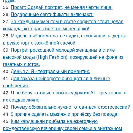
35.
Промт: Создай портрет, не меняя черты лица.
36.
Подарочные сертификаты включают:
37.
За каждым моментом в свете софитов стоит целая
команда, которая сияет не менее ярко!
38.
Модель в чёрном платье сидит, склонившись, держа
в руках торт с зажжённой свечой.
39.
Портрет роскошной молодой женщины в стиле
высокой моды (High Fashion), позирующей на фоне из
газетных листов.
40.
День 17. Я - театральный романтик.
41.
Для заказа нейрофото обращаться в личные
сообщения.
42.
Я не беру готовые промты у других AI - креаторов, я
их создаю лично!
43.
Почему обязательно нужно готовиться к фотосессии?
44.
5 причин сделать макияж и причёску без повода.
45.
Ким кардашьян прибыла на ежегодную
рождественскую вечеринку своей семьи в винтажном