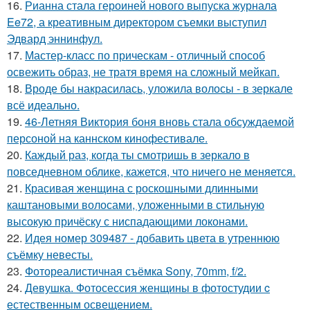
16.
Рианна стала героиней нового выпуска журнала
Ee72, а креативным директором съемки выступил
Эдвард эннинфул.
17.
Мастер-класс по прическам - отличный способ
освежить образ, не тратя время на сложный мейкап.
18.
Вроде бы накрасилась, уложила волосы - в зеркале
всё идеально.
19.
46-Летняя Виктория боня вновь стала обсуждаемой
персоной на каннском кинофестивале.
20.
Каждый раз, когда ты смотришь в зеркало в
повседневном облике, кажется, что ничего не меняется.
21.
Красивая женщина с роскошными длинными
каштановыми волосами, уложенными в стильную
высокую причёску с ниспадающими локонами.
22.
Идея номер 309487 - добавить цвета в утреннюю
съёмку невесты.
23.
Фотореалистичная съёмка Sony, 70mm, f/2.
24.
Девушка. Фотосессия женщины в фотостудии c
естественным освещением.