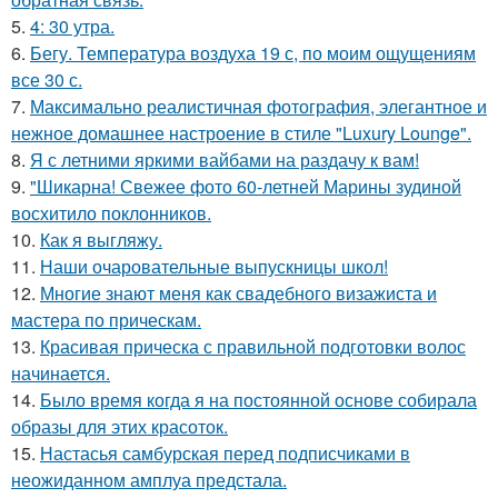
5.
4: 30 утра.
6.
Бегу. Температура воздуха 19 с, по моим ощущениям
все 30 с.
7.
Максимально реалистичная фотография, элегантное и
нежное домашнее настроение в стиле "Luxury Lounge".
8.
Я с летними яркими вайбами на раздачу к вам!
9.
"Шикарна! Свежее фото 60-летней Марины зудиной
восхитило поклонников.
10.
Как я выгляжу.
11.
Наши очаровательные выпускницы школ!
12.
Многие знают меня как свадебного визажиста и
мастера по прическам.
13.
Красивая прическа с правильной подготовки волос
начинается.
14.
Было время когда я на постоянной основе собирала
образы для этих красоток.
15.
Настасья самбурская перед подписчиками в
неожиданном амплуа предстала.