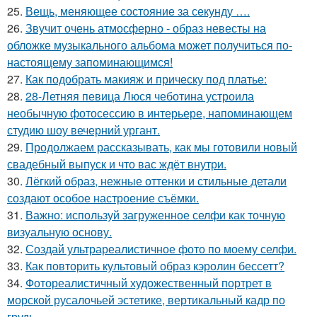
25.
Вещь, меняющее состояние за секунду ….
26.
Звучит очень атмосферно - образ невесты на
обложке музыкального альбома может получиться по-
настоящему запоминающимся!
27.
Как подобрать макияж и прическу под платье:
28.
28-Летняя певица Люся чеботина устроила
необычную фотосессию в интерьере, напоминающем
студию шоу вечерний ургант.
29.
Продолжаем рассказывать, как мы готовили новый
свадебный выпуск и что вас ждёт внутри.
30.
Лёгкий образ, нежные оттенки и стильные детали
создают особое настроение съёмки.
31.
Важно: используй загруженное селфи как точную
визуальную основу.
32.
Создай ультрареалистичное фото по моему селфи.
33.
Как повторить культовый образ кэролин бессетт?
34.
Фотореалистичный художественный портрет в
морской русалочьей эстетике, вертикальный кадр по
грудь.