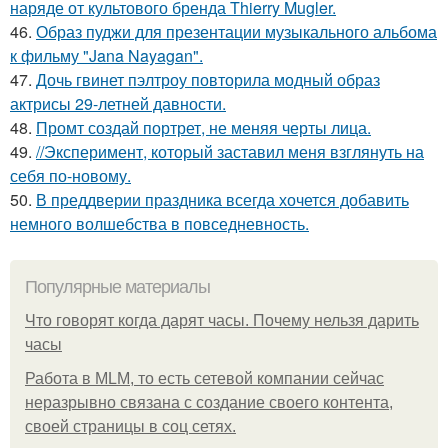
наряде от культового бренда Thierry Mugler.
46.
Образ пуджи для презентации музыкального альбома
к фильму "Jana Nayagan".
47.
Дочь гвинет пэлтроу повторила модный образ
актрисы 29-летней давности.
48.
Промт создай портрет, не меняя черты лица.
49.
//Эксперимент, который заставил меня взглянуть на
себя по-новому.
50.
В преддверии праздника всегда хочется добавить
немного волшебства в повседневность.
Популярные материалы
Что говорят когда дарят часы. Почему нельзя дарить
часы
Работа в MLM, то есть сетевой компании сейчас
неразрывно связана с создание своего контента,
своей страницы в соц сетях.