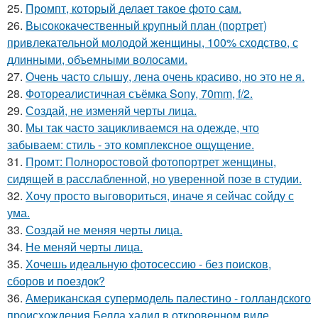
25.
Промпт, который делает такое фото сам.
26.
Высококачественный крупный план (портрет)
привлекательной молодой женщины, 100% сходство, с
длинными, объемными волосами.
27.
Очень часто слышу, лена очень красиво, но это не я.
28.
Фотореалистичная съёмка Sony, 70mm, f/2.
29.
Создай, не изменяй черты лица.
30.
Мы так часто зацикливаемся на одежде, что
забываем: стиль - это комплексное ощущение.
31.
Промт: Полноростовой фотопортрет женщины,
сидящей в расслабленной, но уверенной позе в студии.
32.
Хочу просто выговориться, иначе я сейчас сойду с
ума.
33.
Создай не меняя черты лица.
34.
Не меняй черты лица.
35.
Хочешь идеальную фотосессию - без поисков,
сборов и поездок?
36.
Американская супермодель палестино - голландского
происхождения Белла хадид в откровенном виде