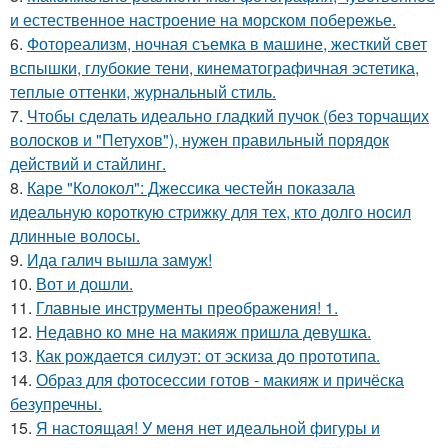
и естественное настроение на морском побережье.
6.
Фотореализм, ночная съемка в машине, жесткий свет
вспышки, глубокие тени, кинематографичная эстетика,
теплые оттенки, журнальный стиль.
7.
Чтобы сделать идеально гладкий пучок (без торчащих
волосков и "Петухов"), нужен правильный порядок
действий и стайлинг.
8.
Каре "Колокол": Джессика честейн показала
идеальную короткую стрижку для тех, кто долго носил
длинные волосы.
9.
Ида галич вышла замуж!
10.
Вот и дошли.
11.
Главные инструменты преображения! 1.
12.
Недавно ко мне на макияж пришла девушка.
13.
Как рождается силуэт: от эскиза до прототипа.
14.
Образ для фотосессии готов - макияж и причёска
безупречны.
15.
Я настоящая! У меня нет идеальной фигуры и