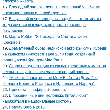
плоского живота.
16.
Последний звонок - день, наполненный улыбками,
воспоминаниями и легкой грустью.
17.
Выпускной вечер или день свадьбы - это моменты,
когда хочется выглядеть не просто красиво, а
безупречно.
18.
Марго Робби: "Я Никогда не Считала Себя
Красивой".
19.
Драматичный образ индийской актрисы хумы Куреши
на каннском кинофестивале 2019 года, созданный
французским брендом Mae Paris.
20.
Скоро наступает один из самых трепетных моментов
весны - выпускные вечера и последний звонок.
21.
"Мне так Плохо, но я не Могу Выйти из Дома без
Полного Боевого Раскраса и Идеального Наряда".
22.
Прическа - Глафира Воронова.
23.
В праздничные дни молодежь Китая любит
наряжаться в национальные костюмы.
24.
Holiday Barbie 2010.