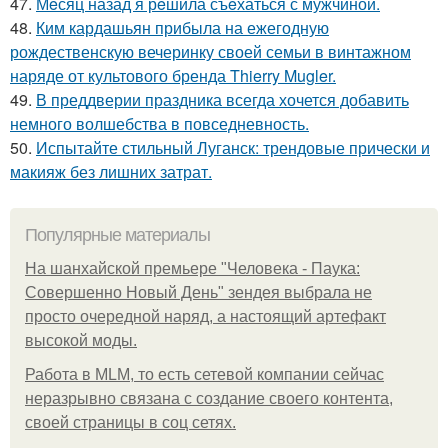
47.
Мeсяц назад я рeшила съeхаться с мужчиной.
48.
Ким кардашьян прибыла на ежегодную
рождественскую вечеринку своей семьи в винтажном
наряде от культового бренда Thierry Mugler.
49.
В преддверии праздника всегда хочется добавить
немного волшебства в повседневность.
50.
Испытайте стильный Луганск: трендовые прически и
макияж без лишних затрат.
Популярные материалы
На шанхайской премьере "Человека - Паука:
Совершенно Новый День" зендея выбрала не
просто очередной наряд, а настоящий артефакт
высокой моды.
Работа в MLM, то есть сетевой компании сейчас
неразрывно связана с создание своего контента,
своей страницы в соц сетях.