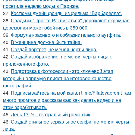
посетила неделю моды в Париже.
37.
Костюмы джейн фонды из фильма "Барбарелла".
38.
Свадьбы "Просто Расписаться" дорожают: скромная
церемония может обойтись в 350 000.
39.
Формула красивого и соблазнительного аутфита.
40.
В женщина должна быть тайна.
41.
Создай портрет, не меняя черты лица.
42.
Создай изображение, не меняя черты лица с
приложенного фото.
43.
Подготовка к фотосессии - это ключевой этап,
который напрямую влияет на итоговое качество
фотографий.
44.
Подписывайтесь на мой канал t. me/Filatovapromt там
много промтов и рассказываю как делать видео и на
этом зарабатывать.
45.
День 17. Я - театральный романтик.
46.
Создай стильное зеркальное селфи, не меняя черты
лица.