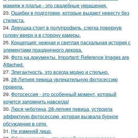
макияж и платье - это свадебные украшения.
23.
Ошибки в подготовке, которые выдают невесту без
стилиста.
24.
Девушка стоит в полупрофиль, слегка повернув
голову вверх и в сторону камеры.
25.
Концепция: нежная и светлая пасхальная история с
элементами праздничного декора.
26.
Фото на документы. Important: Reference Images are
Attached.
27.
Элегантность, это всегда модно и стильно.
28.
28-Летняя певица увлекательную фотосессию
провела.
29.
Фотосессия - это особенный момент, который
хочется запомнить навсегда!
30.
Люся чеботина, 28-летняя певица, устроила
эффектную фотосессию, которая вызвала бурное
обсуждение в сети.
31.
Не изменяй лицо.