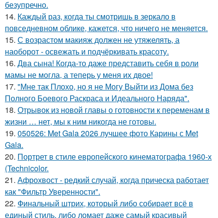
безупречно.
14.
Каждый раз, когда ты смотришь в зеркало в
повседневном облике, кажется, что ничего не меняется.
15.
С возрастом макияж должен не утяжелять, а
наоборот - освежать и подчёркивать красоту.
16.
Два сына! Когда-то даже представить себя в роли
мамы не могла, а теперь у меня их двое!
17.
"Мне так Плохо, но я не Могу Выйти из Дома без
Полного Боевого Раскраса и Идеального Наряда".
18.
Отрывок из новой главы о готовности к переменам в
жизни … нет, мы к ним никогда не готовы.
19.
050526: Met Gala 2026 лучшее фото Карины с Met
Gala.
20.
Портрет в стиле европейского кинематографа 1960-х
(Technicolor.
21.
Афрохвост - редкий случай, когда прическа работает
как "Фильтр Уверенности".
22.
Финальный штрих, который либо собирает всё в
единый стиль, либо ломает даже самый красивый