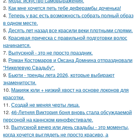
2.
Мода: искуство самовыражения.
3.
Как мне хочется петь тебе деферамбы доченька!
4.
Теперь у вас есть возможность собрать полный образ
в одном месте.
5.
Десять лет назад все красили веки плотными слоями.
6.
Красивая прическа с правильной подготовки волос
начинается.
7.
Выпускной - это не просто праздник.
8.
Роман Костомаров и Оксана Домнина отпраздновали
"Никелевую Свадьбу".
9.
Бьюти - тренды лета 2026, которые выбирают
знаменитости.
10.
Макияж юли + низкий хвост на основе локонов для
красотки.
11.
Создай не меняя черты лица.
12.
46-Летняя Виктория боня вновь стала обсуждаемой
персоной на каннском кинофестивале.
13.
Выпускной вечер или день свадьбы - это моменты,
когда хочется выглядеть не просто красиво, а