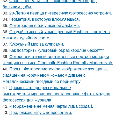
32.
Сборы невесты - это спокойное время перед
большим днём.
33.
28-Летняя певица интересную фотосессию устроила.
34.
Геометрия, в которую влюбляешься.
35.
Фотография в бабушкиной альбоме.
36.
Создай стильный, атмосферный Fashion - портрет в
мягком студийном свете.
37.
Кукольный мир за кулисами.
38.
Как повторить культовый образ кэролин бессетт?
39.
Фотореалистичный вертикальный портрет молодой
женщины в стиле Cinematic Fashion Portrait / Modern Noir.
40.
Промт. Фотореалистичное изображение женщины,
сидящей на коричневом кожаном диване с
металлическими гвоздями по периметру.
41.
Промпт: это профессиональное
высокодетализированное постановочное фото, модная
фотосессия для журнала.
42.
Изображение не меняя черты лица создай.
43.
Продолжаю игру с нейросетями.