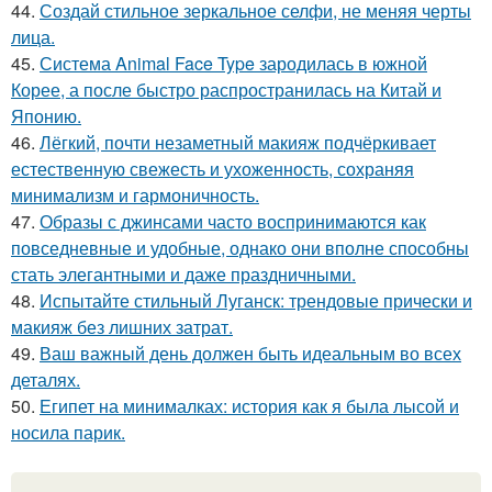
44.
Создай стильное зеркальное селфи, не меняя черты
лица.
45.
Система Animal Face Type зародилась в южной
Корее, а после быстро распространилась на Китай и
Японию.
46.
Лёгкий, почти незаметный макияж подчёркивает
естественную свежесть и ухоженность, сохраняя
минимализм и гармоничность.
47.
Образы с джинсами часто воспринимаются как
повседневные и удобные, однако они вполне способны
стать элегантными и даже праздничными.
48.
Испытайте стильный Луганск: трендовые прически и
макияж без лишних затрат.
49.
Ваш важный день должен быть идеальным во всех
деталях.
50.
Египет на минималках: история как я была лысой и
носила парик.