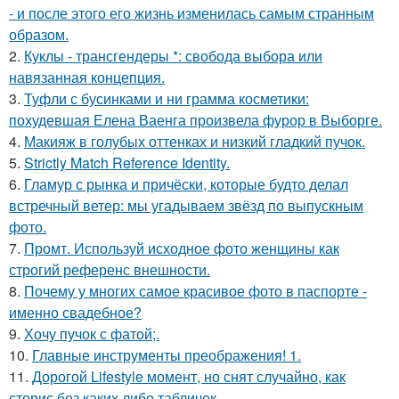
- и после этого его жизнь изменилась самым странным
образом.
2.
Куклы - трансгендеры *: свобода выбора или
навязанная концепция.
3.
Туфли с бусинками и ни грамма косметики:
похудевшая Елена Ваенга произвела фурор в Выборге.
4.
Макияж в голубых оттенках и низкий гладкий пучок.
5.
Strictly Match Reference Identity.
6.
Гламур с рынка и причёски, которые будто делал
встречный ветер: мы угадываем звёзд по выпускным
фото.
7.
Промт. Используй исходное фото женщины как
строгий референс внешности.
8.
Почему у многих самое красивое фото в паспорте -
именно свадебное?
9.
Хочу пучок с фатой;.
10.
Главные инструменты преображения! 1.
11.
Дорогой Lifestyle момент, но снят случайно, как
сторис без каких либо табличек.