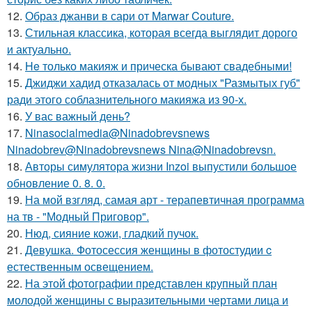
12.
Образ джанви в сари от Marwar Couture.
13.
Стильная классика, которая всегда выглядит дорого
и актуально.
14.
He только макияж и прическа бывают свадебными!
15.
Джиджи хадид отказалась от модных "Размытых губ"
ради этого соблазнительного макияжа из 90-х.
16.
У вас важный день?
17.
Ninasocialmedia@Ninadobrevsnews
Ninadobrev@Ninadobrevsnews Nina@Ninadobrevsn.
18.
Авторы симулятора жизни Inzoi выпустили большое
обновление 0. 8. 0.
19.
На мой взгляд, самая арт - терапевтичная программа
на тв - "Модный Приговор".
20.
Нюд, сияние кожи, гладкий пучок.
21.
Девушка. Фотосессия женщины в фотостудии c
естественным освещением.
22.
На этой фотографии представлен крупный план
молодой женщины с выразительными чертами лица и