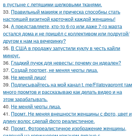
в пустыне с летящими шелковыми тканями.
33.
Правильный макияж и прическа способны стать
настоящей визитной карточкой каждой женщины!
34.
А представляете, кто-то 6-го или даже 7-го марта
остался дома и не пришёл с коллективом или подругой/
другом к нам на вечеринку?
35.
В США в продажу запустили куклу в честь кайли
миноуг.
36.
Гладкий пучок для невесты: почему он идеален?
37.
Создай портрет, не меняя черты лица.
38.
Не меняй лицо!
39.
Подписывайтесь на мой канал t. me/Filatovapromt там
много промтов и рассказываю как делать видео и на
этом зарабатывать.
40.
Не меняй черты лица.
41.
Промт. Не меняя внешности женщины с фото, цвет и
длину волос сделай фото реалистичное.
42.
Промт. Фотореалистичное изображение женщины,
сидящей на коричневом кожаном диване с