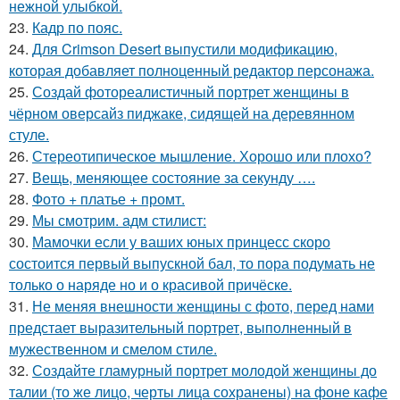
нежной улыбкой.
23.
Кадр по пояс.
24.
Для Crimson Desert выпустили модификацию,
которая добавляет полноценный редактор персонажа.
25.
Создай фотореалистичный портрет женщины в
чёрном оверсайз пиджаке, сидящей на деревянном
стуле.
26.
Стереотипическое мышление. Хорошо или плохо?
27.
Вещь, меняющее состояние за секунду ….
28.
Фото + платье + промт.
29.
Мы смотрим. адм стилист:
30.
Мамочки если у ваших юных принцесс скоро
состоится первый выпускной бал, то пора подумать не
только о наряде но и о красивой причёске.
31.
Не меняя внешности женщины с фото, перед нами
предстает выразительный портрет, выполненный в
мужественном и смелом стиле.
32.
Создайте гламурный портрет молодой женщины до
талии (то же лицо, черты лица сохранены) на фоне кафе