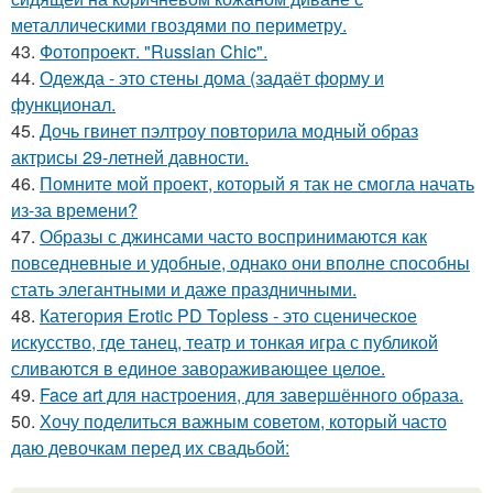
металлическими гвоздями по периметру.
43.
Фотопроект. "Russian Chic".
44.
Одежда - это стены дома (задаёт форму и
функционал.
45.
Дочь гвинет пэлтроу повторила модный образ
актрисы 29-летней давности.
46.
Помните мой проект, который я так не смогла начать
из-за времени?
47.
Образы с джинсами часто воспринимаются как
повседневные и удобные, однако они вполне способны
стать элегантными и даже праздничными.
48.
Категория Erotic PD Topless - это сценическое
искусство, где танец, театр и тонкая игра с публикой
сливаются в единое завораживающее целое.
49.
Face art для настроения, для завершённого образа.
50.
Хочу поделиться важным советом, который часто
даю девочкам перед их свадьбой: