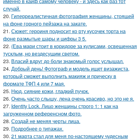
именно в кайф самому человеку - и здесь как раз тот
случай.
20.
Гиперреалистичная фотография женщины, стоящей
на фоне горного пейзажа на закате.
21.
Сюжет: героиня подносит ко рту кусочек торта на
фоне размытые шары и цифры 3 5.
22.
(Ева мари стоит в коридоре за кулисами, освещенная
тусклым, но вездесущим светом.
23.
Власий вдруг до боли знакомый голос услышал.
24.
Добрый день! Фотограф и модель ищет визажиста,
который сможет выполнить макияж и прическу в
формате ТФП 4 или 7 мая.
25.
Нюд, сияние кожи, гладкий пучок.
26.
Очень часто слышу, лена очень красиво, но это не я.
27.
Identity Lock. Лицо женщины строго 1: 1 как на
загруженном референсном фото.
28.
Создай не меняя черты лица.
29.
Подробнее о типажах.
30.
21 марта стал для меня по-настоящему чудесным