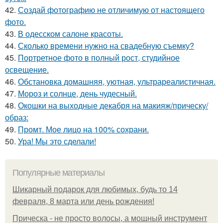
42.
Создай фотографию не отличимую от настоящего
фото.
43.
В одесском салоне красоты.
44.
Сколько времени нужно на свадебную съемку?
45.
Портретное фото в полный рост, студийное
освещение.
46.
Обстановка домашняя, уютная, ультрареалистичная.
47.
Мороз и солнце, день чудесный.
48.
Окошки на выходные декабря на макияж/прическу/
образ:
49.
Промт. Мое лицо на 100% сохрани.
50.
Ура! Мы это сделали!
Популярные материалы
Шикарный подарок для любимых, будь то 14
февраля, 8 марта или день рождения!
Прическа - не просто волосы, а мощный инструмент