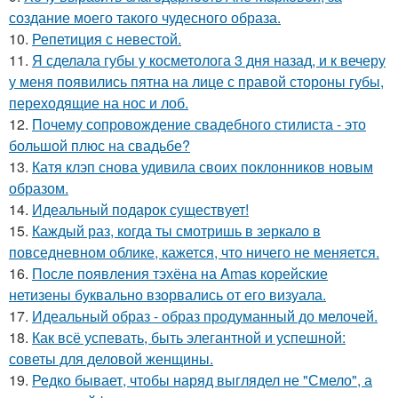
создание моего такого чудесного образа.
10.
Репетиция с невестой.
11.
Я сделала губы у косметолога 3 дня назад, и к вечеру
у меня появились пятна на лице с правой стороны губы,
переходящие на нос и лоб.
12.
Почему сопровождение свадебного стилиста - это
большой плюс на свадьбе?
13.
Катя клэп снова удивила своих поклонников новым
образом.
14.
Идеальный подарок существует!
15.
Каждый раз, когда ты смотришь в зеркало в
повседневном облике, кажется, что ничего не меняется.
16.
После появления тэхёна на Amas корейские
нетизены буквально взорвались от его визуала.
17.
Идеальный образ - образ продуманный до мелочей.
18.
Как всё успевать, быть элегантной и успешной:
советы для деловой женщины.
19.
Редко бывает, чтобы наряд выглядел не "Смело", а