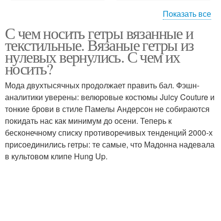
Показать все
С чем носить гетры вязанные и
Капроновые гольфы
Вязаные гольфы
текстильные. Вязаные гетры из
нулевых вернулись. С чем их
носить?
Мода двухтысячных продолжает править бал. Фэшн-
Мужские гольфы
Гольфы из колготок
аналитики уверены: велюровые костюмы Juicy Couture и
тонкие брови в стиле Памелы Андерсон не собираются
покидать нас как минимум до осени. Теперь к
бесконечному списку противоречивых тенденций 2000-х
присоединились гетры: те самые, что Мадонна надевала
в культовом клипе Hung Up.