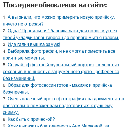
Последние обновления на сайте:
1.
А вы знали, что можно примерить новую причёску,
ничего не отрезая?
2.
Одна "Правильная" баночка лака для волос и успех
твоей укладки гарантирован до первого мытья головы.
3.
Ида галич вышла замуж!
4.
Выбирала фотографии, и не смогла поместить все
приятные моменты.
5.
Создай эффектный журнальный портрет, полностью
сохранив внешность с загруженного фото - референса
без изменений.
6.
Образ для фотосессии готов - макияж и причёска
безупречны.
7.
Очень полезный прст о фотографиях на документы: он
обязательно поможет вам подготовиться к лучшему
снимку.
8.
Как быть с прической?
9.
Хочу выразить благодарность Ане Марковой, за