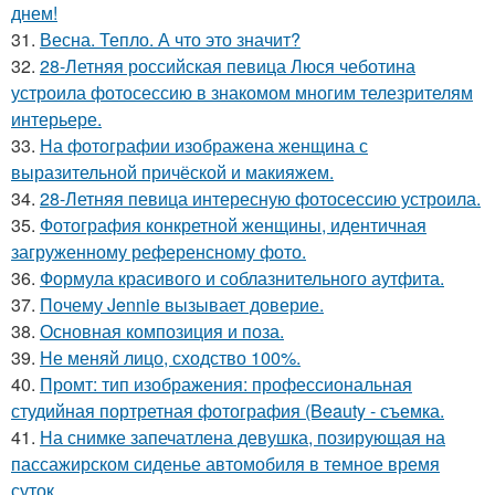
днем!
31.
Весна. Тепло. А что это значит?
32.
28-Летняя российская певица Люся чеботина
устроила фотосессию в знакомом многим телезрителям
интерьере.
33.
На фотографии изображена женщина с
выразительной причёской и макияжем.
34.
28-Летняя певица интересную фотосессию устроила.
35.
Фотография конкретной женщины, идентичная
загруженному референсному фото.
36.
Формула красивого и соблазнительного аутфита.
37.
Почему Jennie вызывает доверие.
38.
Основная композиция и поза.
39.
Не меняй лицо, сходство 100%.
40.
Промт: тип изображения: профессиональная
студийная портретная фотография (Beauty - съемка.
41.
На снимке запечатлена девушка, позирующая на
пассажирском сиденье автомобиля в темное время
суток.