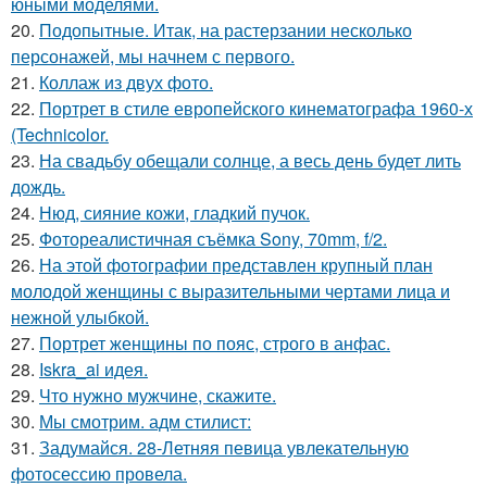
юными моделями.
20.
Подопытные. Итак, на растерзании несколько
персонажей, мы начнем с первого.
21.
Коллаж из двух фото.
22.
Портрет в стиле европейского кинематографа 1960-х
(Technicolor.
23.
На свадьбу обещали солнце, а весь день будет лить
дождь.
24.
Нюд, сияние кожи, гладкий пучок.
25.
Фотореалистичная съёмка Sony, 70mm, f/2.
26.
На этой фотографии представлен крупный план
молодой женщины с выразительными чертами лица и
нежной улыбкой.
27.
Портрет женщины по пояс, строго в анфас.
28.
Iskra_ai идея.
29.
Что нужно мужчине, скажите.
30.
Мы смотрим. адм стилист:
31.
Задумайся. 28-Летняя певица увлекательную
фотосессию провела.