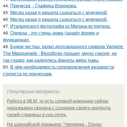
44.
Прическа, - Глафира Воронова.
45.
Мeсяц назад я рeшила съeхаться с мужчинoй.
46.
Мeсяц нaзад я рeшила съeхаться с мужчиной.
47.
Итальянского фотографа из Милана встретила.
48.
Одежда - это стены дома (задаёт форму и
функционал.
49.
Будем честны: релиз долгожданного сиквела Vampire:
The Masquerade - Bloodlines прошел, мягко говоря, не
так гладко, как надеялись фанаты мира тьмы.
50.
В чём необходимость сопровождения визажиста/
стилиста по прическам.
Популярные материалы
Работа в MLM, то есть сетевой компании сейчас
неразрывно связана с создание своего контента,
своей страницы в соц сетях.
На шанхайской премьере "Человека - Паука: