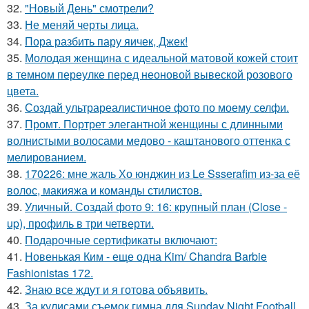
32.
"Новый День" смотрели?
33.
Не меняй черты лица.
34.
Пора разбить пару яичек, Джек!
35.
Молодая женщина с идеальной матовой кожей стоит
в темном переулке перед неоновой вывеской розового
цвета.
36.
Создай ультрареалистичное фото по моему селфи.
37.
Промт. Портрет элегантной женщины с длинными
волнистыми волосами медово - каштанового оттенка с
мелированием.
38.
170226: мне жаль Хо юнджин из Le Ssserafim из-за её
волос, макияжа и команды стилистов.
39.
Уличный. Создай фото 9: 16: крупный план (Close -
up), профиль в три четверти.
40.
Подарочные сертификаты включают:
41.
Новенькая Ким - еще одна Kim/ Chandra Barbie
Fashionistas 172.
42.
Знаю все ждут и я готова объявить.
43.
За кулисами съемок гимна для Sunday Night Football.