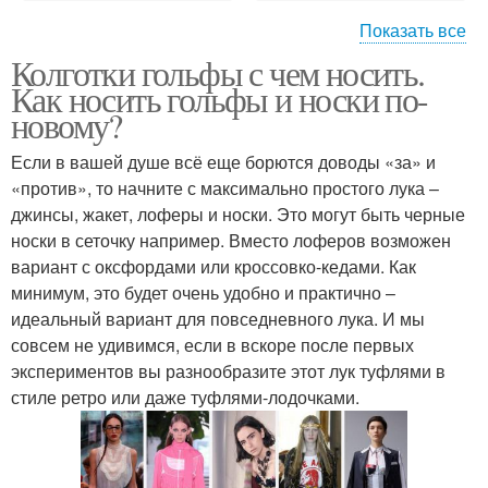
Показать все
Колготки гольфы с чем носить.
Спортивные гольфы
Вязаные гольфы
Как носить гольфы и носки по-
новому?
Если в вашей душе всё еще борются доводы «за» и
«против», то начните с максимально простого лука –
Мужские гольфы
Гольфы из колготок
джинсы, жакет, лоферы и носки. Это могут быть черные
носки в сеточку например. Вместо лоферов возможен
вариант с оксфордами или кроссовко-кедами. Как
минимум, это будет очень удобно и практично –
Колготки с гольфами
Гольфы из старых
идеальный вариант для повседневного лука. И мы
совсем не удивимся, если в вскоре после первых
экспериментов вы разнообразите этот лук туфлями в
стиле ретро или даже туфлями-лодочками.