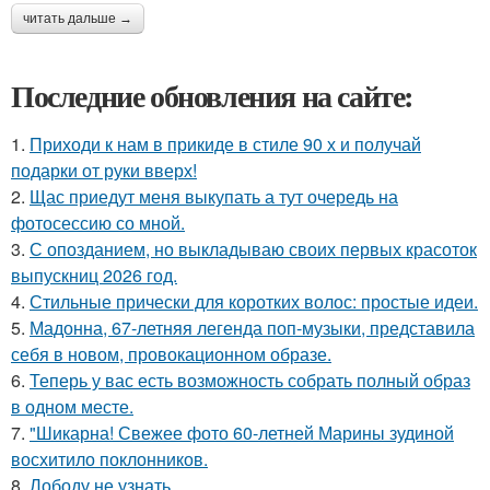
читать дальше →
Последние обновления на сайте:
1.
Приходи к нам в прикиде в стиле 90 х и получай
подарки от руки вверх!
2.
Щас приедут меня выкупать а тут очередь на
фотосессию со мной.
3.
С опозданием, но выкладываю своих первых красоток
выпускниц 2026 год.
4.
Стильные прически для коротких волос: простые идеи.
5.
Мадонна, 67-летняя легенда поп-музыки, представила
себя в новом, провокационном образе.
6.
Теперь у вас есть возможность собрать полный образ
в одном месте.
7.
"Шикарна! Свежее фото 60-летней Марины зудиной
восхитило поклонников.
8.
Лободу не узнать.