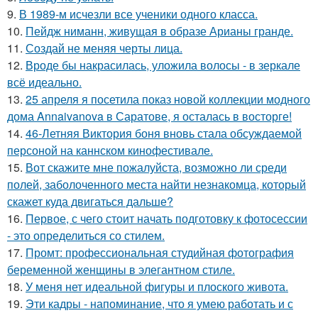
9.
В 1989-м исчезли все ученики одного класса.
10.
Пейдж ниманн, живущая в образе Арианы гранде.
11.
Создай не меняя черты лица.
12.
Вроде бы накрасилась, уложила волосы - в зеркале
всё идеально.
13.
25 апреля я посетила показ новой коллекции модного
дома Annaivanova в Саратове, я осталась в восторге!
14.
46-Летняя Виктория боня вновь стала обсуждаемой
персоной на каннском кинофестивале.
15.
Вот скажите мне пожалуйста, возможно ли среди
полей, заболоченного места найти незнакомца, который
скажет куда двигаться дальше?
16.
Первое, с чего стоит начать подготовку к фотосессии
- это определиться со стилем.
17.
Промт: профессиональная студийная фотография
беременной женщины в элегантном стиле.
18.
У меня нет идеальной фигуры и плоского живота.
19.
Эти кадры - напоминание, что я умею работать и с