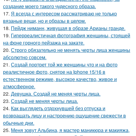
создание моего такого чудесного образа.
17.
Я всегда с интересом рассматриваю не только
вязаные вещи, но и образы в целом.
18.
Пейдж ниманн, живущая в образе Арианы гранде.
19.
Гиперреалистичная фотография женщины, стоящей
на фоне горного пейзажа на закате.
20.
Строго обязательно не менять черты лица женщины
абсолютно совсем.
21.
Создай портрет той же женщины что и на фото
реалистичное фото, снятое на Iphone 15/16 в
естественном режиме, высокое качество, живое и
атмосферное.
22.
Девушка. Создай не меняя черты лица.
23.
Создай не меняя черты лица.
24.
Как выглядеть отдохнувшей без отпуска и
возвращать лицу и настроению ощущение свежести в
обычные дни.
25.
Меня зовут Альбина, я мастер маникюра и макияжа,