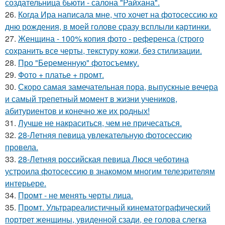
создательница бьюти - салона "Райхана".
26.
Когда Ира написала мне, что хочет на фотосессию ко
дню рождения, в моей голове сразу всплыли картинки.
27.
Женщина - 100% копия фото - референса (строго
сохранить все черты, текстуру кожи, без стилизации.
28.
Про "Беременную" фотосъемку.
29.
Фото + платье + промт.
30.
Скоро самая замечательная пора, выпускные вечера
и самый трепетный момент в жизни учеников,
абитуриентов и конечно же их родных!
31.
Лучше не накраситься, чем не причесаться.
32.
28-Летняя певица увлекательную фотосессию
провела.
33.
28-Летняя российская певица Люся чеботина
устроила фотосессию в знакомом многим телезрителям
интерьере.
34.
Промт - не менять черты лица.
35.
Промт. Ультрареалистичный кинематографический
портрет женщины, увиденной сзади, ее голова слегка