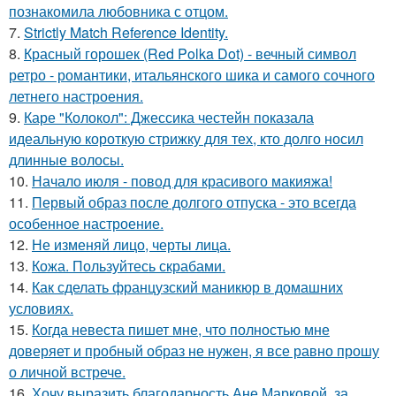
познакомила любовника с отцом.
7.
Strictly Match Reference Identity.
8.
Красный горошек (Red Polka Dot) - вечный символ
ретро - романтики, итальянского шика и самого сочного
летнего настроения.
9.
Каре "Колокол": Джессика честейн показала
идеальную короткую стрижку для тех, кто долго носил
длинные волосы.
10.
Начало июля - повод для красивого макияжа!
11.
Первый образ после долгого отпуска - это всегда
особенное настроение.
12.
Не изменяй лицо, черты лица.
13.
Кожа. Пользуйтесь скрабами.
14.
Как сделать французский маникюр в домашних
условиях.
15.
Когда невеста пишет мне, что полностью мне
доверяет и пробный образ не нужен, я все равно прошу
о личной встрече.
16.
Хочу выразить благодарность Ане Марковой, за