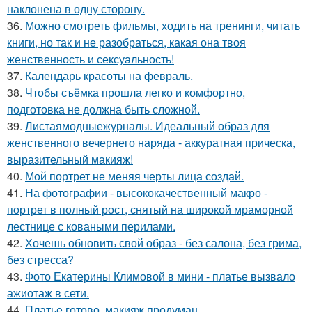
наклонена в одну сторону.
36.
Можно смотреть фильмы, ходить на тренинги, читать
книги, но так и не разобраться, какая она твоя
женственность и сексуальность!
37.
Календарь красоты на февраль.
38.
Чтобы съёмка прошла легко и комфортно,
подготовка не должна быть сложной.
39.
Листаямодныежурналы. Идеальный образ для
женственного вечернего наряда - аккуратная прическа,
выразительный макияж!
40.
Мой портрет не меняя черты лица создай.
41.
На фотографии - высококачественный макро -
портрет в полный рост, снятый на широкой мраморной
лестнице с коваными перилами.
42.
Хочешь обновить свой образ - без салона, без грима,
без стресса?
43.
Фото Екатерины Климовой в мини - платье вызвало
ажиотаж в сети.
44.
Платье готово, макияж продуман.