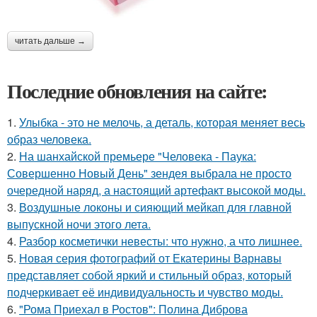
читать дальше →
Последние обновления на сайте:
1.
Улыбка - это не мелочь, а деталь, которая меняет весь
образ человека.
2.
На шанхайской премьере "Человека - Паука:
Совершенно Новый День" зендея выбрала не просто
очередной наряд, а настоящий артефакт высокой моды.
3.
Воздушные локоны и сияющий мейкап для главной
выпускной ночи этого лета.
4.
Разбор косметички невесты: что нужно, а что лишнее.
5.
Новая серия фотографий от Екатерины Варнавы
представляет собой яркий и стильный образ, который
подчеркивает её индивидуальность и чувство моды.
6.
"Рома Приехал в Ростов": Полина Диброва