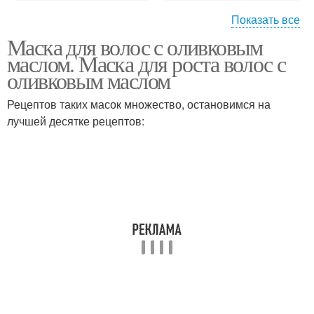
Показать все
Маска для волос с оливковым
Маска с оливковым
Оливковые маски
маслом. Маска для роста волос с
маслом
оливковым маслом
Рецептов таких масок множество, остановимся на
лучшей десятке рецептов:
Масло для лечения
Масло с чесноком