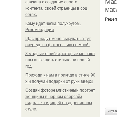
Мас
связана с создание своего
мас
контента, своей страницы в соц
сетях.
Рецеп
Кому идет челка полукругом.
Рекомендации
Щас приедут меня выкупать а тут
очередь на фотосессию со мной.
3 модные ошибки, которые мешают
вам выглядеть стильно на новый
год.
Приходи к нам в прикиде в стиле 90
х и получай подарки от руки вверх!
Создай фотореалистичный портрет
женщины в чёрном оверсайз
пиджаке, сидящей на деревянном
стуле.
читат