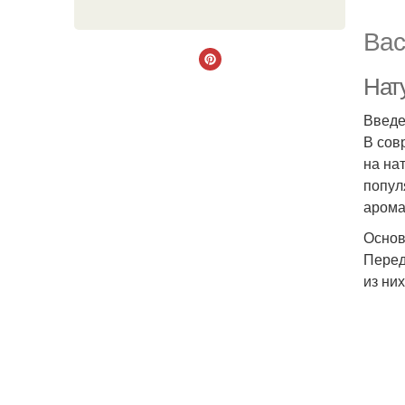
Вас
Нат
Введ
В сов
на на
попул
арома
Основ
Перед
из ни