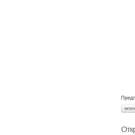
Предл
читат
Отк