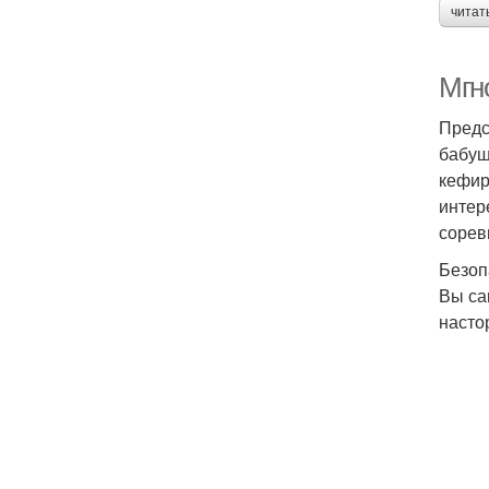
читат
Мгн
Предс
бабуш
кефир
интер
сорев
Безоп
Вы са
насто