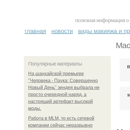
полезная информация о 
главная
новости
виды макияжа и пр
Мас
Популярные материалы
В
На шанхайской премьере
"Человека - Паука: Совершенно
Новый День" зендея выбрала не
просто очередной наряд, а
М
настоящий артефакт высокой
моды.
Работа в MLM, то есть сетевой
компании сейчас неразрывно