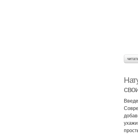
читат
Нат
сво
Введ
Совре
добав
ухажи
прост