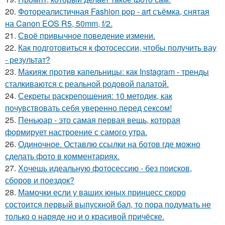
20.
Фотореалистичная Fashion pop - art съёмка, снятая
на Canon EOS R5, 50mm, f/2.
21.
Своё привычное поведение измени.
22.
Как подготовиться к фотосессии, чтобы получить вау
- результат?
23.
Макияж против капельницы: как Instagram - тренды
сталкиваются с реальной родовой палатой.
24.
Секреты раскрепощения: 10 методик, как
почувствовать себя уверенно перед сексом!
25.
Пеньюар - это самая первая вещь, которая
формирует настроение с самого утра.
26.
Одиночное. Оставлю ссылки на ботов где можно
сделать фото в комментариях.
27.
Хочешь идеальную фотосессию - без поисков,
сборов и поездок?
28.
Мамочки если у ваших юных принцесс скоро
состоится первый выпускной бал, то пора подумать не
только о наряде но и о красивой причёске.