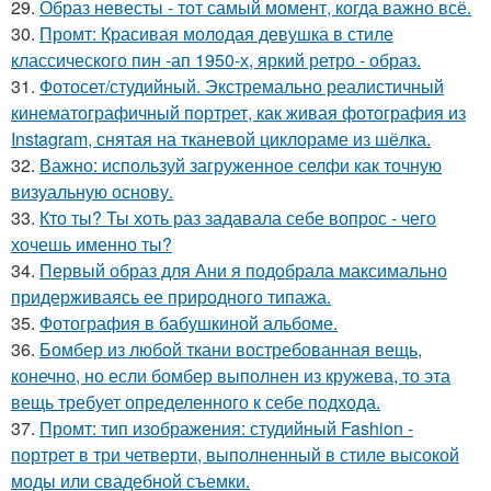
29.
Образ невесты - тот самый момент, когда важно всё.
30.
Промт: Красивая молодая девушка в стиле
классического пин -ап 1950-х, яркий ретро - образ.
31.
Фотосет/студийный. Экстремально реалистичный
кинематографичный портрет, как живая фотография из
Instagram, снятая на тканевой циклораме из шёлка.
32.
Важно: используй загруженное селфи как точную
визуальную основу.
33.
Кто ты? Ты хоть раз задавала себе вопрос - чего
хочешь именно ты?
34.
Первый образ для Ани я подобрала максимально
придерживаясь ее природного типажа.
35.
Фотография в бабушкиной альбоме.
36.
Бомбер из любой ткани востребованная вещь,
конечно, но если бомбер выполнен из кружева, то эта
вещь требует определенного к себе подхода.
37.
Промт: тип изображения: студийный Fashion -
портрет в три четверти, выполненный в стиле высокой
моды или свадебной съемки.