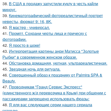
38.
В США в продажу запустили куклу в честь кайли
миноуг.
39.
Кинематографический фотореалистичный портрет
невесты, формат 9: 16, 8K.
40.
Я мастер - универсал.
41.
Промпт. Сохрани черты лица и прическу с
фотографии.
42.
Я просто в шоке!
43.
Интерпретация картины анри Матисса "Золотые
Рыбки" в современном женском образе.
44.
Обстановка домашняя, уютная, ультрареалистичная.
45.
Звездная ночь для ритуала.
46.
Совершенный образ к празднику от Palmira SPA &
Beauty.
47.
Проводникам "Гранд Сервис Экспресс"
(единственного ж/д перевозчика в Крым) при общении с
пассажирами запрещено использовать фразы:
48.
Я для вас следующие серии нашего сериала
готовлю.