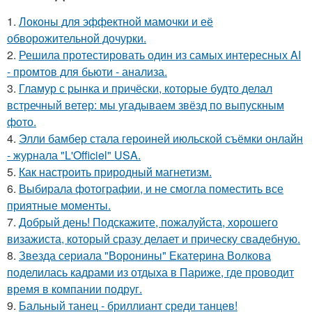
1.
Локоны для эффектной мамочки и её
обворожительной дочурки.
2.
Решила протестировать один из самых интересных AI
- промтов для бьюти - анализа.
3.
Гламур с рынка и причёски, которые будто делал
встречный ветер: мы угадываем звёзд по выпускным
фото.
4.
Элли бамбер стала героиней июльской съёмки онлайн
- журнала "L'Officiel" USA.
5.
Как настроить природный магнетизм.
6.
Выбирала фотографии, и не смогла поместить все
приятные моменты.
7.
Добрый день! Подскажите, пожалуйста, хорошего
визажиста, который сразу делает и прическу свадебную.
8.
Звезда сериала "Воронины" Екатерина Волкова
поделилась кадрами из отдыха в Париже, где проводит
время в компании подруг.
9.
Бальный танец - бриллиант среди танцев!