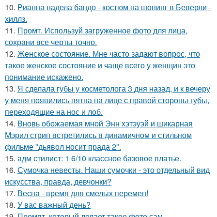
10.
Рианна надела бандо - костюм на шопинг в Беверли -
хиллз.
11.
Промт. Используй загруженное фото для лица,
сохрани все черты точно.
12.
Женское состояние. Мне часто задают вопрос, что
такое женское состояние и чаще всего у женщин это
понимание искажено.
13.
Я сделала губы у косметолога 3 дня назад, и к вечеру
у меня появились пятна на лице с правой стороны губы,
переходящие на нос и лоб.
14.
Вновь обожаемая мной Энн хэтэуэй и шикарная
Мэрил стрип встретились в динамичном и стильном
фильме "дьявол носит прада 2".
15.
адм стилист: 1 6/10 классное базовое платье.
16.
Сумочка невесты. Наши сумочки - это отдельный вид
искусства, правда, девчонки?
17.
Весна - время для смелых перемен!
18.
У вас важный день?
19.
Промпт, который делает такое фото сам.