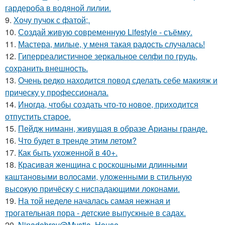
гардероба в водяной лилии.
9.
Хочу пучок с фатой;.
10.
Создай живую современную Lifestyle - съёмку.
11.
Мастера, милые, у меня такая радость случалась!
12.
Гиперреалистичное зеркальное селфи по грудь,
сохранить внешность.
13.
Очень редко находится повод сделать себе макияж и
прическу у профессионала.
14.
Иногда, чтобы создать что-то новое, приходится
отпустить старое.
15.
Пейдж ниманн, живущая в образе Арианы гранде.
16.
Что будет в тренде этим летом?
17.
Как быть ухоженной в 40+.
18.
Красивая женщина с роскошными длинными
каштановыми волосами, уложенными в стильную
высокую причёску с ниспадающими локонами.
19.
На той неделе началась самая нежная и
трогательная пора - детские выпускные в садах.
20.
Ninadobrev@Mystic_House.