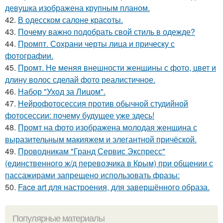
девушка изображена крупным планом.
42.
В одесском салоне красоты.
43.
Почему важно подобрать свой стиль в одежде?
44.
Промпт. Сохрани черты лица и прическу с
фотографии.
45.
Промт. Не меняя внешности женщины с фото, цвет и
длину волос сделай фото реалистичное.
46.
Набор "Уход за Лицом".
47.
Нейрофотосессия против обычной студийной
фотосессии: почему будущее уже здесь!
48.
Промт на фото изображена молодая женщина с
выразительным макияжем и элегантной причёской.
49.
Проводникам "Гранд Сервис Экспресс"
(единственного ж/д перевозчика в Крым) при общении с
пассажирами запрещено использовать фразы:
50.
Face art для настроения, для завершённого образа.
Популярные материалы