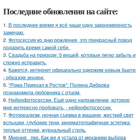
Последние обновления на сайте:
1.
В последнее время я всё чаще одну закономерность
замечаю.
2.
Фотосессия ко дню рождения, это прекрасный повод
подарить время самой себе.
3.
Свадьба на природе: 5 вещей, которые легко забыть и
сложно исправить.
4.
Кажется, интернет официально одержим новым бьюти
- образом зендеи.
5.
"Рома Приехал в Ростов": Полина Диброва
познакомила любовника с отцом.
6.
Нейрофотосессии. Ещё одно направление, которое
мне интересно пробовать, - нейрофотосессии.
7.
Фотореализм, ночная съемка в машине, жесткий свет
вспышки, глубокие тени, кинематографичная эстетика,
теплые оттенки, журнальный стиль.
8.
Мнения_ пкр. Как же я устала от механики выбора