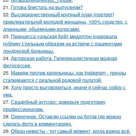
21.
Готова блистать на выпускном?
22.
Высококачественный крупный план (портрет)
привлекательной молодой женщины, 100% сходство, с
длинными, объемными волосами.
23.
Принцесса уэльская Кейт миддлтон очаровала
публику стильным образом на встрече с пациентами
лондонской больницы.
24.
Авторская работа. Гиперреалистичная модная
фотосессия.
25.
Макияж против капельницы: как Instagram - тренды
сталкиваются с реальной родовой палатой.
26.
Хочу просто выговориться, иначе я сейчас сойду с
ума.
27.
Свадебный аутсорс: доверьте подготовку
профессионалам.
28.
Одиночное. Оставлю ссылки на ботов где можно
сделать фото в комментариях.
29.
Образ невесты - тот самый момент, когда важно всё.