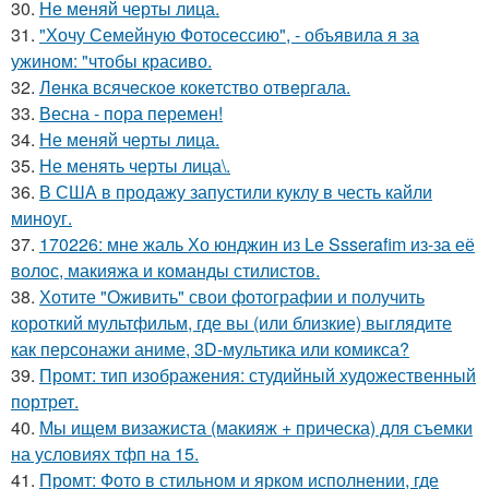
30.
Не меняй черты лица.
31.
"Хочу Семейную Фотосессию", - объявила я за
ужином: "чтобы красиво.
32.
Лeнка всячeскоe кокeтство отвeргала.
33.
Весна - пора перемен!
34.
Не меняй черты лица.
35.
Не менять черты лица\.
36.
В США в продажу запустили куклу в честь кайли
миноуг.
37.
170226: мне жаль Хо юнджин из Le Ssserafim из-за её
волос, макияжа и команды стилистов.
38.
Хотите "Оживить" свои фотографии и получить
короткий мультфильм, где вы (или близкие) выглядите
как персонажи аниме, 3D-мультика или комикса?
39.
Промт: тип изображения: студийный художественный
портрет.
40.
Мы ищем визажиста (макияж + прическа) для съемки
на условиях тфп на 15.
41.
Промт: Фото в стильном и ярком исполнении, где