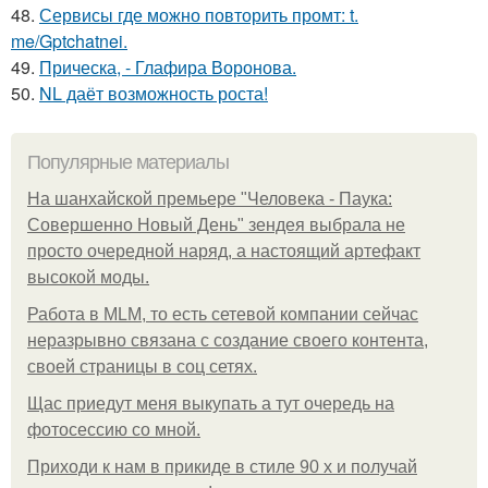
48.
Сервисы где можно повторить промт: t.
me/Gptchatnei.
49.
Прическа, - Глафира Воронова.
50.
NL даёт возможность роста!
Популярные материалы
На шанхайской премьере "Человека - Паука:
Совершенно Новый День" зендея выбрала не
просто очередной наряд, а настоящий артефакт
высокой моды.
Работа в MLM, то есть сетевой компании сейчас
неразрывно связана с создание своего контента,
своей страницы в соц сетях.
Щас приедут меня выкупать а тут очередь на
фотосессию со мной.
Приходи к нам в прикиде в стиле 90 х и получай