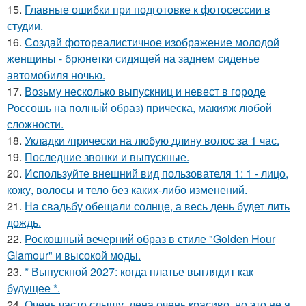
15.
Главные ошибки при подготовке к фотосессии в
студии.
16.
Создай фотореалистичное изображение молодой
женщины - брюнетки сидящей на заднем сиденье
автомобиля ночью.
17.
Возьму несколько выпускниц и невест в городе
Россошь на полный образ) прическа, макияж любой
сложности.
18.
Укладки /прически на любую длину волос за 1 час.
19.
Последние звонки и выпускные.
20.
Используйте внешний вид пользователя 1: 1 - лицо,
кожу, волосы и тело без каких-либо изменений.
21.
На свадьбу обещали солнце, а весь день будет лить
дождь.
22.
Роскошный вечерний образ в стиле "Golden Hour
Glamour" и высокой моды.
23.
* Выпускной 2027: когда платье выглядит как
будущее *.
24.
Очень часто слышу, лена очень красиво, но это не я.