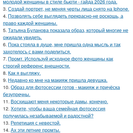
молодой женщины в стиле бьюти - гайда 2026 года.
3.
Создай портрет, не меняя черты лица снято на Iphone.
4.
Позволять себе выглядеть прекрасно-не роскошь, а
право каждой женщины.
5.
Татьяна Буланова показала образ, который многие не
ожидали увидеть.
6.
Пока стояла в душе, мне пришла одна мысль и так
захотелось с вами поделиться.
7.
Промт. Используй исходное фото женщины как
строгий референс внешности.
8.
Как я выгляжу.
9.
Недавно ко мне на макияж пришла девушка.
10.
Образ для фотосессии готов - макияж и причёска
безупречны.
11.
Восхищают меня некоторые дамы, конечно.
12.
Хотите, чтобы ваша семейная фотосессия
получилась незабываемой и радостной?
13.
Репетиция с невестой.
14.
Ах эти летние промты.