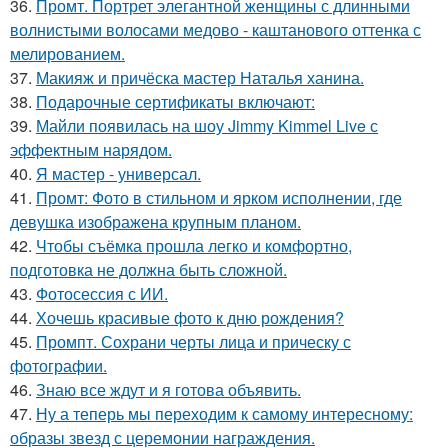
36.
Промт. Портрет элегантной женщины с длинными
волнистыми волосами медово - каштанового оттенка с
мелированием.
37.
Макияж и причёска мастер Наталья ханина.
38.
Подарочные сертификаты включают:
39.
Майли появилась на шоу Jimmy Kimmel Live с
эффектным нарядом.
40.
Я мастер - универсал.
41.
Промт: Фото в стильном и ярком исполнении, где
девушка изображена крупным планом.
42.
Чтобы съёмка прошла легко и комфортно,
подготовка не должна быть сложной.
43.
Фотосессия с ИИ.
44.
Хочешь красивые фото к дню рождения?
45.
Промпт. Сохрани черты лица и прическу с
фотографии.
46.
Знаю все ждут и я готова объявить.
47.
Ну а теперь мы переходим к самому интересному:
образы звезд с церемонии награждения.