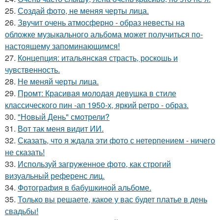
25.
Создай фото, не меняя черты лица.
26.
Звучит очень атмосферно - образ невесты на
обложке музыкального альбома может получиться по-
настоящему запоминающимся!
27.
Концепция: итальянская страсть, роскошь и
чувственность.
28.
Не меняй черты лица.
29.
Промт: Красивая молодая девушка в стиле
классического пин -ап 1950-х, яркий ретро - образ.
30.
"Новый День" смотрели?
31.
Вот так меня видит ИИ.
32.
Сказать, что я ждала эти фото с нетерпением - ничего
не сказать!
33.
Используй загруженное фото, как строгий
визуальный референс лиц.
34.
Фотография в бабушкиной альбоме.
35.
Только вы решаете, какое у вас будет платье в день
свадьбы!