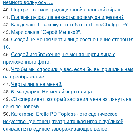
немного волнуюсь ….
40.
Портрет в стиле традиционной японской ойран.
41.
Гладкий пучок для невесты: почему он идеален?
42.
Как делаю: 1. захожу в этот бот тг (t. me/Chatgpt_Pr.
43.
Мари слыла "Серой Мышкой".
44.
Создай не меняя черты лица соотношение сторон 9:
16.
45.
Создай изображение, не меняя черты лица с
приложенного фото.
46.
Что бы мы спросили у вас, если бы вы пришли к нам
на преображение.
47.
Черты лица не меняй.
48.
5. мандарин. Не меняй черты лица.
49.
//Эксперимент, который заставил меня взглянуть на
себя по-новому.
50.
Категория Erotic PD Topless - это сценическое
искусство, где танец, театр и тонкая игра с публикой
сливаются в единое завораживающее целое.