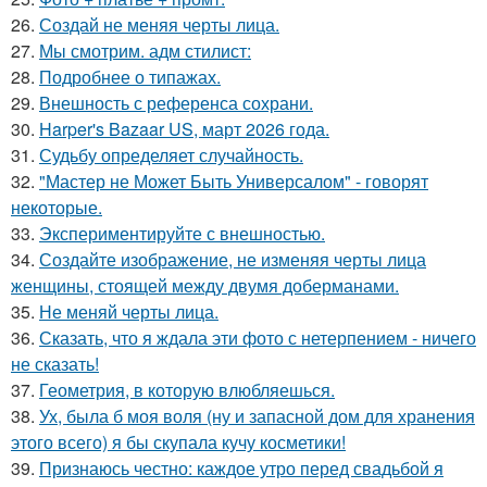
26.
Создай не меняя черты лица.
27.
Мы смотрим. адм стилист:
28.
Подробнее о типажах.
29.
Внешность с референса сохрани.
30.
Harper's Bazaar US, март 2026 года.
31.
Судьбу определяет случайность.
32.
"Мастер не Может Быть Универсалом" - говорят
некоторые.
33.
Экспериментируйте с внешностью.
34.
Создайте изображение, не изменяя черты лица
женщины, стоящей между двумя доберманами.
35.
Не меняй черты лица.
36.
Сказать, что я ждала эти фото с нетерпением - ничего
не сказать!
37.
Геометрия, в которую влюбляешься.
38.
Ух, была б моя воля (ну и запасной дом для хранения
этого всего) я бы скупала кучу косметики!
39.
Признаюсь честно: каждое утро перед свадьбой я