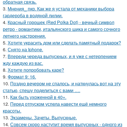
обратная связь.
3.
Мнения_ пкр. Как же я устала от механики выбора
гардероба в водяной лилии.
4.
Красный горошек (Red Polka Dot) - вечный символ
ретро - романтики, итальянского шика и самого сочного
летнего настроения.
5.
Хотите украсить дом или сделать памятный подарок?
6.
Снято на Iphone.
7.
Впереди череда выпускных, и я уже с нетерпением
жду каждую из вас.
8.
Хотите попробовать каре?
9.
Формат 9: 16.
10.
Поздно вечером не спалось, и наткнулась вот на эту
статью, спешу поделиться с вами ….
11.
Как быть ухоженной в 40+.
12.
Перед отпуском успела навести ещё немного
красоты.
13.
Экзамены. Зачеты. Выпускные.
14.
Совсем скоро наступит время выпускных - одного из