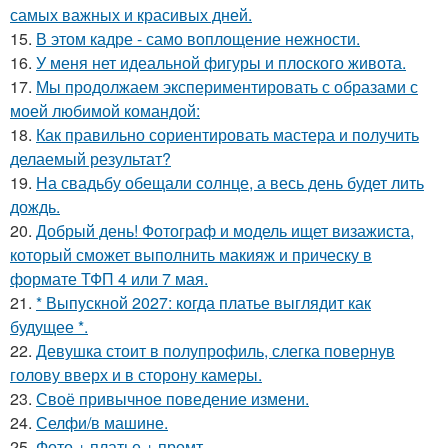
самых важных и красивых дней.
15.
В этом кадре - само воплощение нежности.
16.
У меня нет идеальной фигуры и плоского живота.
17.
Мы продолжаем экспериментировать с образами с
моей любимой командой:
18.
Как правильно сориентировать мастера и получить
делаемый результат?
19.
На свадьбу обещали солнце, а весь день будет лить
дождь.
20.
Добрый день! Фотограф и модель ищет визажиста,
который сможет выполнить макияж и прическу в
формате ТФП 4 или 7 мая.
21.
* Выпускной 2027: когда платье выглядит как
будущее *.
22.
Девушка стоит в полупрофиль, слегка повернув
голову вверх и в сторону камеры.
23.
Своё привычное поведение измени.
24.
Селфи/в машине.
25.
Фото + платье + промт.