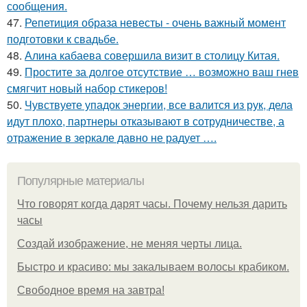
сообщения.
47.
Репетиция образа невесты - очень важный момент
подготовки к свадьбе.
48.
Алина кабаева совершила визит в столицу Китая.
49.
Простите за долгое отсутствие … возможно ваш гнев
смягчит новый набор стикеров!
50.
Чувствуете упадок энергии, все валится из рук, дела
идут плохо, партнеры отказывают в сотрудничестве, а
отражение в зеркале давно не радует ….
Популярные материалы
Что говорят когда дарят часы. Почему нельзя дарить
часы
Создай изображение, не меняя черты лица.
Быстро и красиво: мы закалываем волосы крабиком.
Свободное время на завтра!