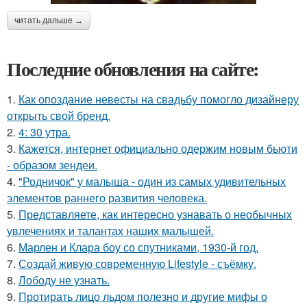
читать дальше →
Последние обновления на сайте:
1.
Как опоздание невесты на свадьбу помогло дизайнеру
открыть свой бренд.
2.
4: 30 утра.
3.
Кажется, интернет официально одержим новым бьюти
- образом зендеи.
4.
"Родничок" у малыша - один из самых удивительных
элементов раннего развития человека.
5.
Представляете, как интересно узнавать о необычных
увлечениях и талантах наших малышей.
6.
Марлен и Клара боу со спутниками, 1930-й год.
7.
Создай живую современную Lifestyle - съёмку.
8.
Лободу не узнать.
9.
Протирать лицо льдом полезно и другие мифы о