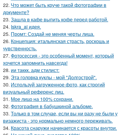
22.
Что может быть круче такой фотографии в
документе?
23.
Зашла в кафе выпить кофе перед работой.
24.
Iskra_ai идея.
25.
Промт: Создай не меняя черты лица.
26.
Концепция: итальянская страсть, роскошь и
чувственность.
27.
Фотосессия - это особенный момент, который
хочется запомнить навсегда!
28.
ии таккк. адм стилист:
29.
Эта головка куклы - мой "Долгострой".
30.
Используй загруженное фото, как строгий
визуальный референс лиц.
31.
Мое лицо на 100% сохрани.
32.
Фотография в бабушкиной альбоме.
33.
Только в том случае, если вы ни разу не были у
визажиста - это нормально немного переживать.
34.
Красота снаружи начинается с красоты внутри.