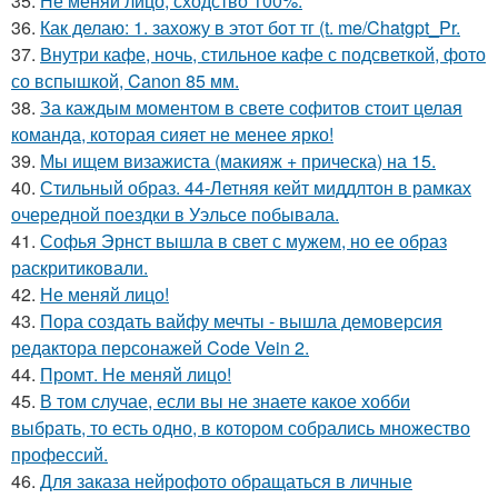
35.
Не меняй лицо, сходство 100%.
36.
Как делаю: 1. захожу в этот бот тг (t. me/Chatgpt_Pr.
37.
Внутри кафе, ночь, стильное кафе с подсветкой, фото
со вспышкой, Canon 85 мм.
38.
За каждым моментом в свете софитов стоит целая
команда, которая сияет не менее ярко!
39.
Мы ищем визажиста (макияж + прическа) на 15.
40.
Стильный образ. 44-Летняя кейт миддлтон в рамках
очередной поездки в Уэльсе побывала.
41.
Софья Эрнст вышла в свет с мужем, но ее образ
раскритиковали.
42.
Не меняй лицо!
43.
Пора создать вайфу мечты - вышла демоверсия
редактора персонажей Code Vein 2.
44.
Промт. Не меняй лицо!
45.
В том случае, если вы не знаете какое хобби
выбрать, то есть одно, в котором собрались множество
профессий.
46.
Для заказа нейрофото обращаться в личные