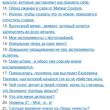
красоте, которые заставляют нас вредить себе.
10.
Образ джанви в сари от Marwar Couture.
11.
Иногда, чтобы создать что-то новое, приходится
отпустить старое.
12.
Выпускной вечер - момент, который хочется
запечатлеть во всех деталях.
13.
Мои эксперименты с фотографией.
14.
Идеальная челка за пару минут.
15.
Домашнее окрашивание не про эксперименты
вслепую.
16.
Один штрих - и образ уже совсем иначе
воспринимается.
17.
Покрасилась, похудела: как выглядит Екатерина
Тархова, над которой начался суд из-за убийства деда.
18.
Чей голос звучит в твоей голове, когда ты считаешь,
что бездарно тратишь деньги?
19.
Что для меня актёрское?
20.
Уровень 3*. - Мур - р - р!
21.
Сколько времени нужно на сборы невесты?