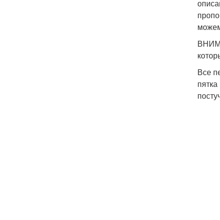
описа
пропо
можем
ВНИМА
котор
Все п
пятка
посту