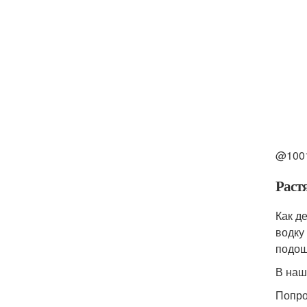
@1001
Раст
Как д
водку
подош
В наш
Попро