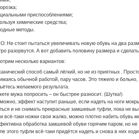
орозка;
циальными приспособлениями;
ользуя химические средства;
одные методы.
: Не стоит пытаться увеличивать новую обувь на два разм
тро разорвутся. А вот добавить половину размера и сделат
отрим несколько вариантов:
анический способ самый лёгкий, но не из приятных . Просто
имаясь обычной работой, пару часов. Это тяжело и больно, 
ьётесь желаемого результата.
ете мужа попросить – он быстрее разносит. (Шутка!)
можно, эффект наступит раньше, если надеть на ноги мокр
ться и не снимать прекрасные замшевые туфли, пока не вы
и всё-таки ножки свои жалко, можно плотно набить обувь 
ективна обработка замшевой обуви горячим паром, но не б
ле этого туфли всё-таки придётся надеть и снова в них ходи