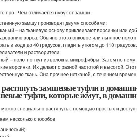
те про : Чем отличается нубук от замши .
ственную замшу производят двумя способами:
каный – на тканевую основу приклеивают ворсинки или до
азованию ворса. Обычно это хлопковое или льняное полот
рать в воде до 40 градусов, гладить утюгом до 110 градус
еливатели и растворители.
ный – полотно ткут из волокна микрофибры. Затем по нему
кие ворсинки. Их делают с разной частотой и высотой. Этот
ественную ткань. Она прочнее нетканой, с течением времен
 растянуть замшевые туфли в домашни
шевые туфли, которые жмут, в домашн
 можно специально растянуть с помощью простых и доступ
аем несколько способов:
анический;
ный;