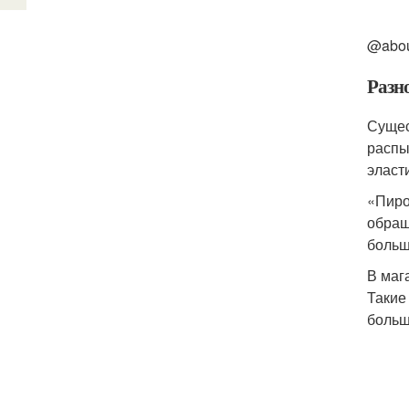
@abou
Разн
Сущес
распы
эласт
«Пиро
обращ
больш
В маг
Такие
больш