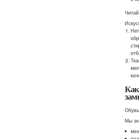
Читай
Искус
Нет
обр
сти
отб
Тка
мел
кач
Как
зам
Обувь
Мы зн
мех
вод