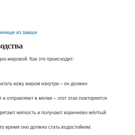
оленище из замши
водства
о-жировой. Как это происходит:
итать кожу жиром изнутри – он должен
 и отправляют в мялки – этот этап повторяется
бретают мягкость и получают коричнево-жёлтый
то время оно должно стать водостойким;