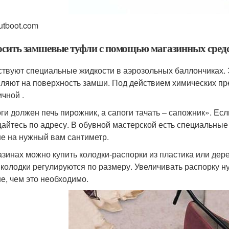
tboot.com
осить замшевые туфли с помощью магазинных средс
твуют специальные жидкости в аэрозольных баллончиках. Эт
ляют на поверхность замши. Под действием химических пре
ичной .
ги должен печь пирожник, а сапоги тачать – сапожник». Ес
айтесь по адресу. В обувной мастерской есть специальные
е на нужный вам сантиметр.
азинах можно купить колодки-распорки из пластика или дер
 колодки регулируются по размеру. Увеличивать распорку ну
е, чем это необходимо.