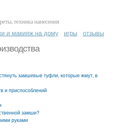
реты, техника нанесения
ки и макияж на дому
игры
отзывы
оизводства
стянуть замшевые туфли, которые жмут, в
в и приспособлений
и
сственной замши?
оими руками