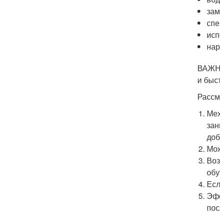
зам
спе
исп
нар
ВАЖНО
и быс
Рассм
Мех
зан
доб
Мож
Воз
обу
Есл
Эфф
пос