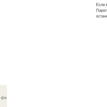
Если 
Парог
остан
⇦