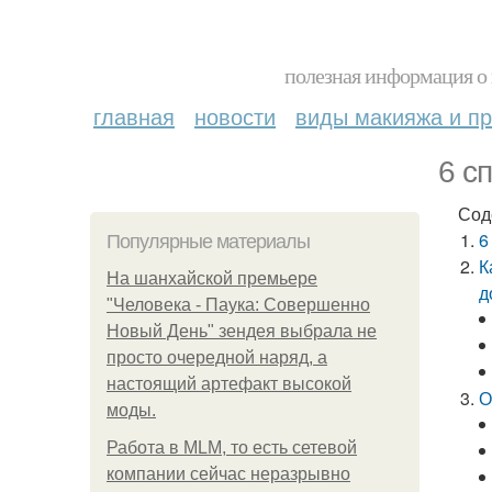
полезная информация о 
главная
новости
виды макияжа и пр
6 с
Сод
6
Популярные материалы
К
На шанхайской премьере
д
"Человека - Паука: Совершенно
Новый День" зендея выбрала не
просто очередной наряд, а
настоящий артефакт высокой
О
моды.
Работа в MLM, то есть сетевой
компании сейчас неразрывно