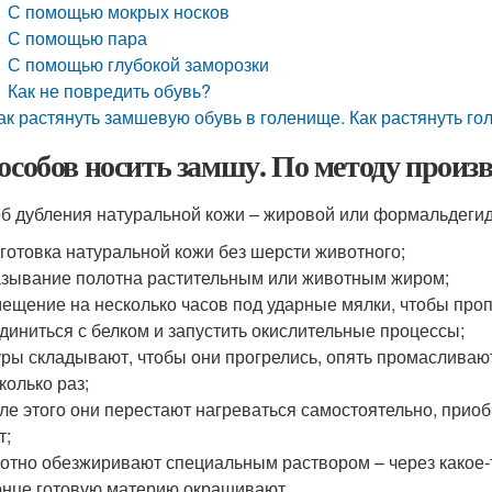
С помощью мокрых носков
С помощью пара
С помощью глубокой заморозки
Как не повредить обувь?
ак растянуть замшевую обувь в голенище. Как растянуть г
пособов носить замшу. По методу произ
б дубления натуральной кожи – жировой или формальдегидн
готовка натуральной кожи без шерсти животного;
зывание полотна растительным или животным жиром;
ещение на несколько часов под ударные мялки, чтобы проп
диниться с белком и запустить окислительные процессы;
ры складывают, чтобы они прогрелись, опять промасливают
колько раз;
ле этого они перестают нагреваться самостоятельно, прио
т;
отно обезжиривают специальным раствором – через какое-
онце готовую материю окрашивают.