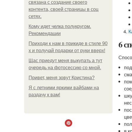
связана с создание своего
контента, своей страницы в соц
сетях.
Кому идет челка полукругом.
К
Рекомендации
6 с
Приходи к нам в прикиде в стиле 90
х и получай подарки от руки вверх!
Спосо
Щас приедут меня выкупать а тут
под
очередь на фотосессию со мной.
сма
Привет, меня зовут Кристина?
пом
Я с летними яркими вайбами на
сое
раздачу к вам!
шку
нес
пос
цве
пол
в к