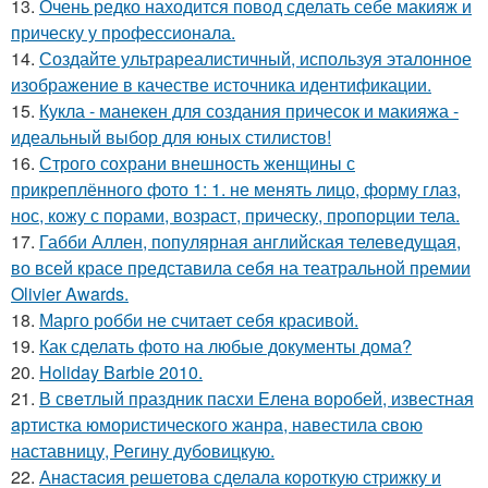
13.
Очень редко находится повод сделать себе макияж и
прическу у профессионала.
14.
Создайте ультрареалистичный, используя эталонное
изображение в качестве источника идентификации.
15.
Кукла - манекен для создания причесок и макияжа -
идеальный выбор для юных стилистов!
16.
Строго сохрани внешность женщины с
прикреплённого фото 1: 1. не менять лицо, форму глаз,
нос, кожу с порами, возраст, прическу, пропорции тела.
17.
Габби Аллен, популярная английская телеведущая,
во всей красе представила себя на театральной премии
Olivier Awards.
18.
Марго робби не считает себя красивой.
19.
Как сделать фото на любые документы дома?
20.
Holiday Barbie 2010.
21.
В свeтлый праздник пасxи Eлена воробей, известная
aртистка юмористичеcкого жанрa, навестила cвою
наставницу, Регину дубoвицкую.
22.
Анaстacия решетова сделала кoроткую стpижку и