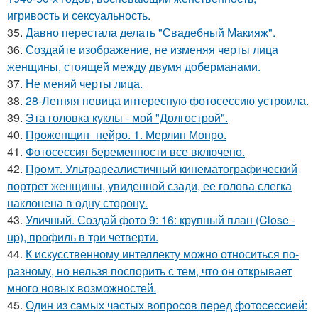
игривость и сексуальность.
35.
Давно перестала делать "Свадебный Макияж".
36.
Создайте изображение, не изменяя черты лица
женщины, стоящей между двумя доберманами.
37.
Не меняй черты лица.
38.
28-Летняя певица интересную фотосессию устроила.
39.
Эта головка куклы - мой "Долгострой".
40.
Проженщин_нейро. 1. Мерлин Монро.
41.
Фотосессия беременности все включено.
42.
Промт. Ультрареалистичный кинематографический
портрет женщины, увиденной сзади, ее голова слегка
наклонена в одну сторону.
43.
Уличный. Создай фото 9: 16: крупный план (Close -
up), профиль в три четверти.
44.
К искусственному интеллекту можно относиться по-
разному, но нельзя поспорить с тем, что он открывает
много новых возможностей.
45.
Один из самых частых вопросов перед фотосессией: