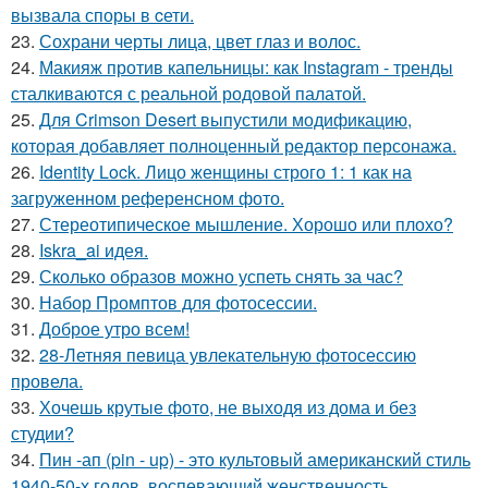
вызвала споры в cети.
23.
Сохрани черты лица, цвет глаз и волос.
24.
Макияж против капельницы: как Instagram - тренды
сталкиваются с реальной родовой палатой.
25.
Для Crimson Desert выпустили модификацию,
которая добавляет полноценный редактор персонажа.
26.
Identity Lock. Лицо женщины строго 1: 1 как на
загруженном референсном фото.
27.
Стереотипическое мышление. Хорошо или плохо?
28.
Iskra_ai идея.
29.
Сколько образов можно успеть снять за час?
30.
Набор Промптов для фотосессии.
31.
Доброе утро всем!
32.
28-Летняя певица увлекательную фотосессию
провела.
33.
Хочешь крутые фото, не выходя из дома и без
студии?
34.
Пин -ап (pin - up) - это культовый американский стиль
1940-50-х годов, воспевающий женственность,