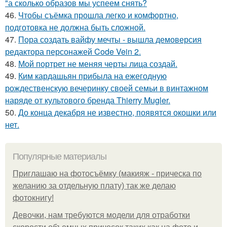
"а сколько образов мы успеем снять?
46.
Чтобы съёмка прошла легко и комфортно,
подготовка не должна быть сложной.
47.
Пора создать вайфу мечты - вышла демоверсия
редактора персонажей Code Vein 2.
48.
Мой портрет не меняя черты лица создай.
49.
Ким кардашьян прибыла на ежегодную
рождественскую вечеринку своей семьи в винтажном
наряде от культового бренда Thierry Mugler.
50.
До конца декабря не известно, появятся окошки или
нет.
Популярные материалы
Приглашаю на фотосъёмку (макияж - прическа по
желанию за отдельную плату) так же делаю
фотокнигу!
Девочки, нам требуются модели для отработки