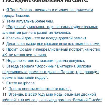
1.
Я Таня Гилева - визажист и стилист по прическам
города Тюмени.
2.
Тема актуальна более чем.
3.
"Родничок" у малыша - один из самых удивительных
элементов раннего развития человека.
4.
Красивый дом - это не всегда дорогой ремонт.
5.
Десять лет назад все красили веки плотными слоями.
6.
Промт: Создай гиперреалистичный портрет, качество
4K, не меняя черты лица.
7.
Недавно ко мне на макияж пришла девушка.
8.
Звезда сериала "Воронины" Екатерина Волкова
поделилась кадрами из отдыха в Париже, где проводит
время в компании подруг.
9.
Снято на Iphone.
10.
Просто невозможно отвести взгляд!
11.
Втренде. В 2026 году мир моды отмечает двойной
юбилей: 100 лет со дня выхода романа "Великий Гэтсби"