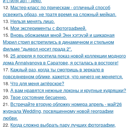
и стиля арт - деко.
12.
Мастер-класс по прическам - отличный способ
освежить образ, не тратя время на сложный мейкап.
13.
Нельзя менять лицо.
14.
Мои эксперименты с фотографией.
15.
Вновь обожаемая мной Энн хэтэуэй и шикарная
Мэрил стрип встретились в динамичном и стильном
фильме "дьявол носит прада 2".
16.
25 апреля я посетила показ новой коллекции модного
дома Annaivanova в Саратове, я осталась в восторге!
17.
Каждый раз, когда ты смотришь в зеркало в
повседневном облике, кажется, что ничего не меняется.
18.
Что для меня актёрское?
19.
А вам нравятся нежные локоны и крупные кудряшки?
20.
Твое состояние бесценно.
21.
Встречайте вторую обложку номера апрель - май'26
журнала Wedding, посвященному новой географии
любви.
22.
Когда сложно выбрать пару лучших фотографии,