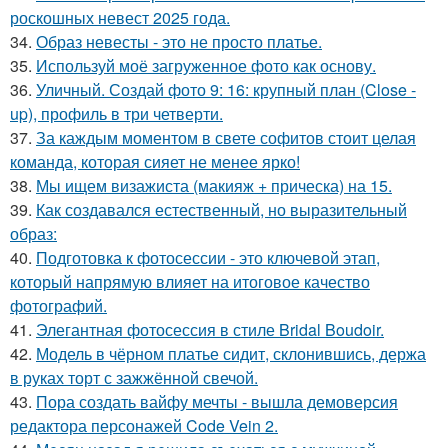
роскошных невест 2025 года.
34.
Образ невесты - это не просто платье.
35.
Используй моё загруженное фото как основу.
36.
Уличный. Создай фото 9: 16: крупный план (Close -
up), профиль в три четверти.
37.
За каждым моментом в свете софитов стоит целая
команда, которая сияет не менее ярко!
38.
Мы ищем визажиста (макияж + прическа) на 15.
39.
Как создавался естественный, но выразительный
образ:
40.
Подготовка к фотосессии - это ключевой этап,
который напрямую влияет на итоговое качество
фотографий.
41.
Элегантная фотосессия в стиле Bridal Boudoir.
42.
Модель в чёрном платье сидит, склонившись, держа
в руках торт с зажжённой свечой.
43.
Пора создать вайфу мечты - вышла демоверсия
редактора персонажей Code Vein 2.