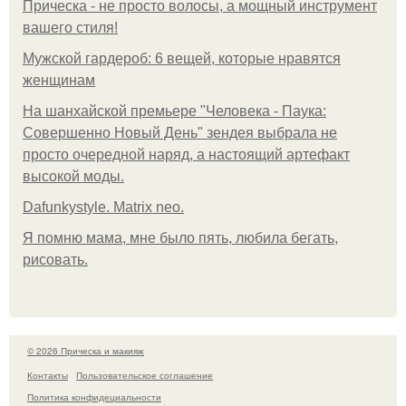
Прическа - не просто волосы, а мощный инструмент
вашего стиля!
Мужской гардероб: 6 вещей, которые нравятся
женщинам
На шанхайской премьере "Человека - Паука:
Совершенно Новый День" зендея выбрала не
просто очередной наряд, а настоящий артефакт
высокой моды.
Dafunkystyle. Matrix neo.
Я помню мама, мне было пять, любила бегать,
рисовать.
© 2026 Прическа и макияж
Контакты
Пользовательское соглашение
Политика конфидециальности