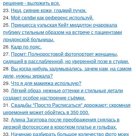
решение - выложить все.
23.
Нюд, сияние кожи, гладкий пучок.
24.
Моё селфи как референс используй.
25.
Принцесса уэльская Кейт миддлтон очаровала
публику стильным образом на встрече с пациентами
лондонской больницы.
26.
Кадр по пояс.
27.
Промт: Полноростовой фотопортрет женщины,
сидящей в расслабленной, но уверенной позе в студии.
28.
Вы когда-нибудь задумывались, зачем нам, на самом
деле, нужны зеркала?
29.
Что я для макияжа использую?
30.
Лёгкий образ, нежные оттенки и стильные детали
создают особое настроение съёмки.
31.
Свадьбы "Просто Расписаться" дорожают: скромная
церемония может обойтись в 350 000.
32.
Алина Загитова после преображения снялась в
дерзкой фотосессии в коротком платье и гольфах.
33.
Начинаю разбирать большое количество фото моих