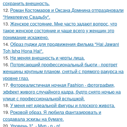
сохранить внешность.
12.
Роман Костомаров и Оксана Домнина отпраздновали
"Никелевую Свадьбу".
13.
Женское состояние. Мне часто задают вопрос, что
такое женское состояние и чаще всего у женщин это
понимание искажено.
14.
Образ пуджи для продвижения фильма "Hai Jawani
Toh Ishq Hona Hai".
15.
Не меняя внешность и черты лица.
16.
Потрясающий профессиональный бьюти - портрет
женщины крупным планом, снятый с прямого ракурса на
уровне глаз.
17.
Фотореалистичная ночная Fashion - фотография,
эффект живого случайного кадра, будто снято ночью на
улице с профессиональной вспышкой.
18.
У меня нет идеальной фигуры и плоского живота.
19.
Роковой образ. Я любила фантазировать и
создавала эскизы на бумаге.
20.
Уровень 3*. - Мур - р - р!