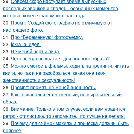
29.
Совсем скоро наступает время выпускных,
последних звонков и свадеб - особенных моментов,
которые хочется запомнить навсегда.
30.
Промт. Создай фотографию не отличимую от
настоящего фото.
31.
Про "Беременную" фотосъемку.
32.
Iskra_ai идея.
33.
Не меняй черты лица.
34.
Чего всегда не хватает для полного образа?
35.
Можно смотреть фильмы, ходить на тренинги, читать
книги, но так и не разобраться, какая она твоя
женственность и сексуальность!
36.
Промпт: промпт: не меняй внешность.
37.
Как создавался естественный, но выразительный
образ:
38.
Внимание! Только в том случае, если вам нравится
ретро - стилистика, то запомните, что лучше не делать:
39.
Почему для съёмок макияж и причёска должны быть
поярче?