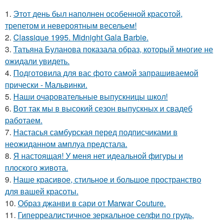
1.
Этот день был наполнен особенной красотой,
трепетом и невероятным весельем!
2.
Classique 1995. Midnight Gala Barbie.
3.
Татьяна Буланова показала образ, который многие не
ожидали увидеть.
4.
Подготовила для вас фото самой запрашиваемой
прически - Мальвинки.
5.
Наши очаровательные выпускницы школ!
6.
Вот так мы в высокий сезон выпускных и свадеб
работаем.
7.
Настасья самбурская перед подписчиками в
неожиданном амплуа предстала.
8.
Я настоящая! У меня нет идеальной фигуры и
плоского живота.
9.
Наше красивое, стильное и большое пространство
для вашей красоты.
10.
Образ джанви в сари от Marwar Couture.
11.
Гиперреалистичное зеркальное селфи по грудь,