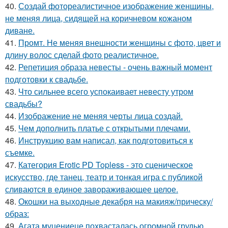
40.
Создай фотореалистичное изображение женщины,
не меняя лица, сидящей на коричневом кожаном
диване.
41.
Промт. Не меняя внешности женщины с фото, цвет и
длину волос сделай фото реалистичное.
42.
Репетиция образа невесты - очень важный момент
подготовки к свадьбе.
43.
Что сильнее всего успокаивает невесту утром
свадьбы?
44.
Изображение не меняя черты лица создай.
45.
Чем дополнить платье с открытыми плечами.
46.
Инструкцию вам написал, как подготовиться к
съемке.
47.
Категория Erotic PD Topless - это сценическое
искусство, где танец, театр и тонкая игра с публикой
сливаются в единое завораживающее целое.
48.
Окошки на выходные декабря на макияж/прическу/
образ:
49.
Агата муцениеце похвасталась огромной грудью