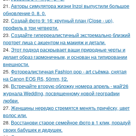
21.
Авторы симулятора жизни Inzoi выпустили большое
обновление 0. 8. 0.
22.
Создай фото 9: 16: крупный план (Close - up),
профиль в три четверти.
23.
Создайте гиперреалистичный экстремально близкий
портрет лица с акцентом на макияж и детали.
24.
Этот подход раскрывает ваши природные черты и
делает образ гармоничным, и основан на типировании
внешности.
25.
Фотореалистичная Fashion pop - art съёмка, снятая
на Canon EOS R5, 50mm, f/2.
26.
Встречайте вторую обложку номера апрель - май'26
журнала Wedding, посвященному новой географии
любви.
27.
Женщины нередко стремятся менять причёску, цвет
волос или.
28.
Восстанови старое семейное фото в 1 клик, порадуй
своих бабушек и дедушек.