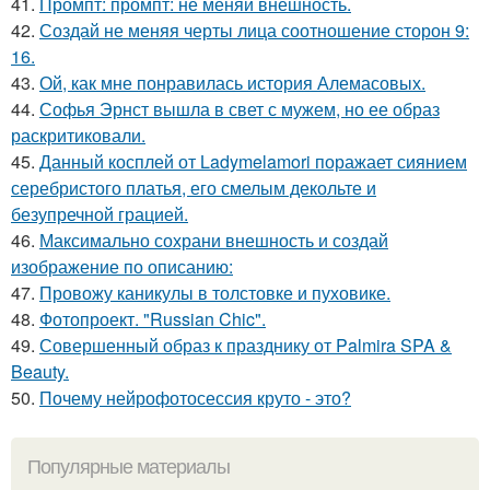
41.
Промпт: промпт: не меняй внешность.
42.
Создай не меняя черты лица соотношение сторон 9:
16.
43.
Ой, как мне понравилась история Алемасовых.
44.
Софья Эрнст вышла в свет с мужем, но ее образ
раскритиковали.
45.
Данный косплей от Ladymelamori поражает сиянием
серебристого платья, его смелым декольте и
безупречной грацией.
46.
Максимально сохрани внешность и создай
изображение по описанию:
47.
Провожу каникулы в толстовке и пуховике.
48.
Фотопроект. "Russian Chic".
49.
Совершенный образ к празднику от Palmira SPA &
Beauty.
50.
Почему нейрофотосессия круто - это?
Популярные материалы