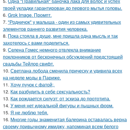
5.
Одна "Правильная" баночка лака для волос и успех
твоей укладки гарантирован до первого мытья головы.
6.
Grok Image. Промпт.
7.
"Родничок" у малыша - один из самых удивительных
элементов раннего развития человека.
8.
Пока стояла в душе, мне пришла одна мысль и так
захотелось с вами поделиться.
9.
Селена Гомес немного отвлекла внимание
поклонников от бесконечных обсуждений предстоящей
свадьбы Тейлор свифт.
10.
Светлана лобода сменила прическу и удивила всех
на неделе моды в Париже.
11.
Хочу пучок с фатой;.
12.
Как разбудить в себе сексуальность?
13.
Как рождается силуэт: от эскиза до прототипа.
14.
У меня нет идеальной фигуры и пышных форм.
15.
Я не люблю тебя.
16.
Многие годы знаменитая балерина оставалась верна
своему привычному имиджу, напоминая всем белого