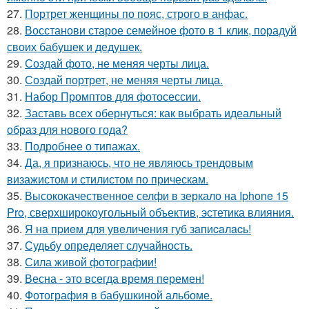
27.
Портрет женщины по пояс, строго в анфас.
28.
Восстанови старое семейное фото в 1 клик, порадуй
своих бабушек и дедушек.
29.
Создай фото, не меняя черты лица.
30.
Создай портрет, не меняя черты лица.
31.
Набор Промптов для фотосессии.
32.
Заставь всех обернуться: как выбрать идеальный
образ для нового года?
33.
Подробнее о типажах.
34.
Да, я признаюсь, что не являюсь трендовым
визажистом и стилистом по прическам.
35.
Высококачественное селфи в зеркало на Iphone 15
Pro, сверхширокоугольный объектив, эстетика влияния.
36.
Я нa пpиeм для увeличeния губ зaпиcaлacь!
37.
Судьбу определяет случайность.
38.
Сила живой фотографии!
39.
Весна - это всегда время перемен!
40.
Фотография в бабушкиной альбоме.