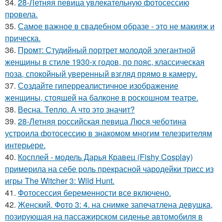
34.
28-Летняя певица увлекательную фотосессию
провела.
35.
Самое важное в свадебном образе - это не макияж и
прическа.
36.
Промт: Студийный портрет молодой элегантной
женщины в стиле 1930-х годов, по пояс, классическая
поза, спокойный уверенный взгляд прямо в камеру.
37.
Создайте гиперреалистичное изображение
женщины, стоящей на балконе в роскошном театре.
38.
Весна. Тепло. А что это значит?
39.
28-Летняя российская певица Люся чеботина
устроила фотосессию в знакомом многим телезрителям
интерьере.
40.
Косплей - модель Дарья Кравец (Fishy Cosplay)
примерила на себе роль прекрасной чародейки трисс из
игры The Witcher 3: Wild Hunt.
41.
Фотосессия беременности все включено.
42.
Женский. Фото 3: 4. на снимке запечатлена девушка,
позирующая на пассажирском сиденье автомобиля в