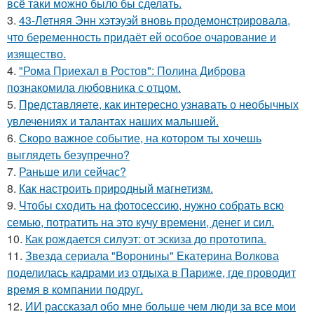
всё таки можно было бы сделать.
3.
43-Летняя Энн хэтэуэй вновь продемонстрировала,
что беременность придаёт ей особое очарование и
изящество.
4.
"Рома Приехал в Ростов": Полина Диброва
познакомила любовника с отцом.
5.
Представляете, как интересно узнавать о необычных
увлечениях и талантах наших малышей.
6.
Скоро важное событие, на котором ты хочешь
выглядеть безупречно?
7.
Раньше или сейчас?
8.
Как настроить природный магнетизм.
9.
Чтобы сходить на фотосессию, нужно собрать всю
семью, потратить на это кучу времени, денег и сил.
10.
Как рождается силуэт: от эскиза до прототипа.
11.
Звезда сериала "Воронины" Екатерина Волкова
поделилась кадрами из отдыха в Париже, где проводит
время в компании подруг.
12.
ИИ рассказал обо мне больше чем люди за все мои