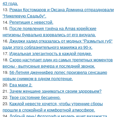
43 года.
13.
Роман Костомаров и Оксана Домнина отпраздновали
"Никелевую Свадьбу".
14.
Репетиция с невестой.
15.
После появления тэхёна на Amas корейские
нетизены буквально взорвались от его визуала.
16.
Джиджи хадид отказалась от модных "Размытых губ"
ради этого соблазнительного макияжа из 90-х.
17.
Идеальная элегантность в каждой прядке.
18.
Скоро наступает один из самых трепетных моментов
весны - выпускные вечера и последний звонок.
19.
56-Летняя дженнифер лопес произвела сенсацию
новым снимком в одном полотенце.
20.
Ева мари 2.
21.
Зачем женщине заниматься своим здоровьем?
22.
Твое состояние бесценно.
23.
Каждой невесте хочется, чтобы утренние сборы
прошли в спокойной и комфортной атмосфере.
24.
Добрый день! Фотограф и модель ищет визажиста,