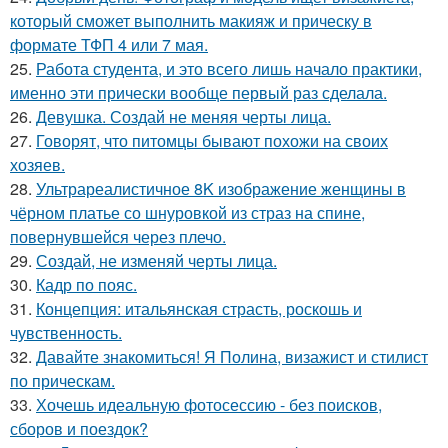
который сможет выполнить макияж и прическу в
формате ТФП 4 или 7 мая.
25.
Работа студента, и это всего лишь начало практики,
именно эти прически вообще первый раз сделала.
26.
Девушка. Создай не меняя черты лица.
27.
Говорят, что питомцы бывают похожи на своих
хозяев.
28.
Ультрареалистичное 8K изображение женщины в
чёрном платье со шнуровкой из страз на спине,
повернувшейся через плечо.
29.
Создай, не изменяй черты лица.
30.
Кадр по пояс.
31.
Концепция: итальянская страсть, роскошь и
чувственность.
32.
Давайте знакомиться! Я Полина, визажист и стилист
по прическам.
33.
Хочешь идеальную фотосессию - без поисков,
сборов и поездок?