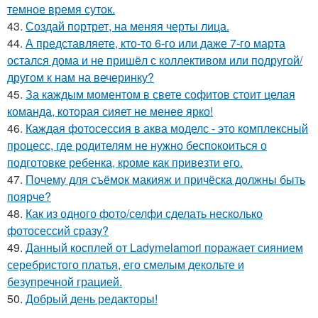
темное время суток.
43.
Создай портрет, на меняя черты лица.
44.
А представляете, кто-то 6-го или даже 7-го марта
остался дома и не пришёл с коллективом или подругой/
другом к нам на вечеринку?
45.
За каждым моментом в свете софитов стоит целая
команда, которая сияет не менее ярко!
46.
Каждая фотосессия в аква моделс - это комплексный
процесс, где родителям не нужно беспокоиться о
подготовке ребенка, кроме как привезти его.
47.
Почему для съёмок макияж и причёска должны быть
поярче?
48.
Как из одного фото/селфи сделать несколько
фотосессий сразу?
49.
Данный косплей от Ladymelamori поражает сиянием
серебристого платья, его смелым декольте и
безупречной грацией.
50.
Добрый день редакторы!