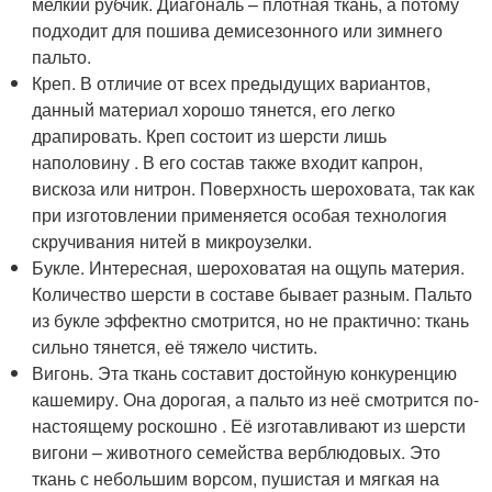
мелкий рубчик. Диагональ – плотная ткань, а потому
подходит для пошива демисезонного или зимнего
пальто.
Креп. В отличие от всех предыдущих вариантов,
данный материал хорошо тянется, его легко
драпировать. Креп состоит из шерсти лишь
наполовину . В его состав также входит капрон,
вискоза или нитрон. Поверхность шероховата, так как
при изготовлении применяется особая технология
скручивания нитей в микроузелки.
Букле. Интересная, шероховатая на ощупь материя.
Количество шерсти в составе бывает разным. Пальто
из букле эффектно смотрится, но не практично: ткань
сильно тянется, её тяжело чистить.
Вигонь. Эта ткань составит достойную конкуренцию
кашемиру. Она дорогая, а пальто из неё смотрится по-
настоящему роскошно . Её изготавливают из шерсти
вигони – животного семейства верблюдовых. Это
ткань с небольшим ворсом, пушистая и мягкая на