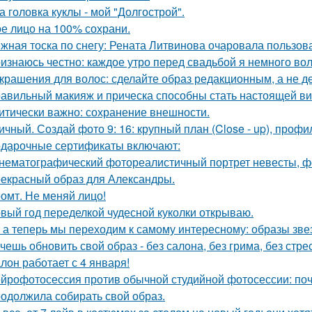
а головка куклы - мой "Долгострой".
е лицо на 100% сохрани.
жная тоска по снегу: Рената Литвинова очаровала пользов
изнаюсь честно: каждое утро перед свадьбой я немного во
Украшения для волос: сделайте образ редакционным, а не де
авильный макияж и прическа способны стать настоящей ви
итически важно: сохранение внешности.
ичный. Создай фото 9: 16: крупный план (Close - up), профил
дарочные сертификаты включают:
нематографический фотореалистичный портрет невесты, фо
екрасный образ для Александры.
омт. Не меняй лицо!
вый год переделкой чудесной куколки открываю.
 а теперь мы переходим к самому интересному: образы зве
чешь обновить свой образ - без салона, без грима, без стре
лон работает с 4 января!
йрофотосессия против обычной студийной фотосессии: поч
одолжила собирать свой образ.