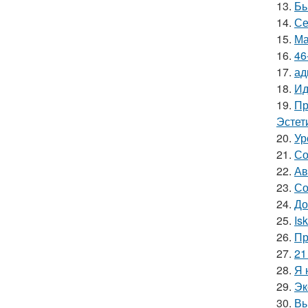
13.
Бь
14.
Се
15.
Ма
16.
46
17.
ад
18.
Ид
19.
Пр
Эстет
20.
Ур
21.
Со
22.
Ав
23.
Со
24.
До
25.
Is
26.
Пр
27.
21
28.
Я 
29.
Эк
30.
Вы