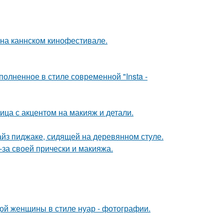
 на каннском кинофестивале.
олненное в стиле современной "Insta -
ица с акцентом на макияж и детали.
йз пиджаке, сидящей на деревянном стуле.
-за своей прически и макияжа.
дой женщины в стиле нуар - фотографии.