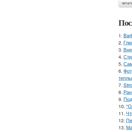
читат
Пос
1.
Bar
2.
Глю
3.
Вне
4.
Сти
5.
Сам
6.
Фот
теплы
7.
Stri
8.
Ран
9.
Под
10.
"О
11.
Чт
12.
Пе
13.
Ма