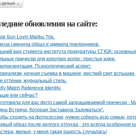
ь дальше →
ледние обновления на сайте:
bie Sun Lovin Malibu 70s.
коза сменила образ и удивила поклонников.
шний вид студента института прокуратуры СГЮА: основные
льные прически для коротких волос: простые идеи.
опрезентация. Психологический аспект.
ореализм, ночная съемка в машине, жесткий свет вспышки, 
е оттенки, журнальный стиль.
ctly Match Reference Identity.
ьше или сейчас?
готовила для вас фото самой запрашиваемой прически - М
дна Встреча, Которая Заставила Задуматься".
обы сходить на фотосессию, нужно собрать всю семью, потра
рвый образ после долгого отпуска - это всегда особенное н
стера, милые, у меня такая радость случалась!