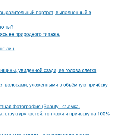
 выразительный портрет, выполненный в
но ты?
сь ее природного типажа.
нс лиц.
щины, увиденной сзади, ее голова слегка
я волосами, уложенными в объёмную причёску
тная фотография (Beauty - съемка.
 структуру костей, тон кожи и прическу на 100%