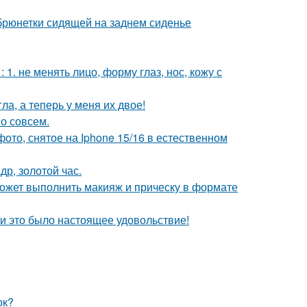
рюнетки сидящей на заднем сиденье
. не менять лицо, форму глаз, нос, кожу с
ла, а теперь у меня их двое!
о совсем.
ото, снятое на Iphone 15/16 в естественном
др, золотой час.
может выполнить макияж и прическу в формате
и это было настоящее удовольствие!
ок?