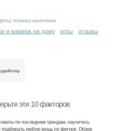
реты, техника нанесения
ки и макияж на дому
игры
отзывы
 удобству
верьте эти 10 факторов
советы по последним трендам, научитесь
е подбирать любую вещь по фигуре. Обзор