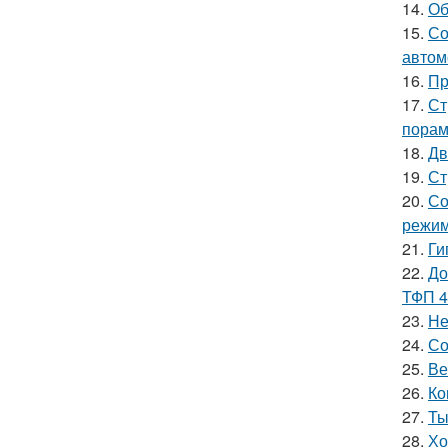
14.
Об
15.
Со
автом
16.
Пр
17.
Ст
порам
18.
Дв
19.
Ст
20.
Со
режим
21.
Ги
22.
До
ТФП 4
23.
Не
24.
Со
25.
Ве
26.
Ко
27.
Ты
28.
Хо