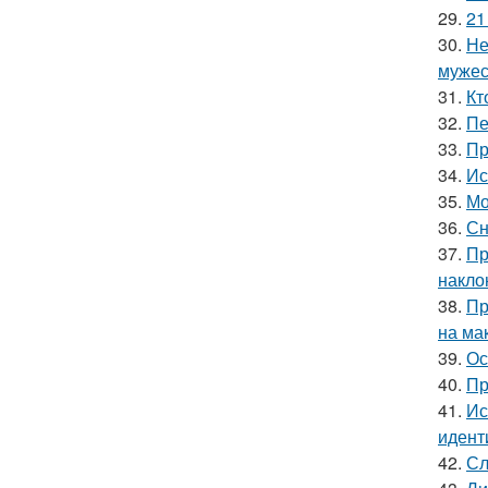
29.
21
30.
Не
мужес
31.
Кт
32.
Пе
33.
Пр
34.
Ис
35.
Мо
36.
Сн
37.
Пр
накло
38.
Пр
на ма
39.
Ос
40.
Пр
41.
Ис
идент
42.
Сл