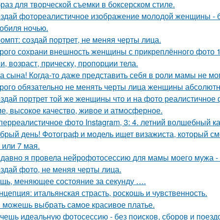
раз для творческой съемки в боксерском стиле.
здай фотореалистичное изображение молодой женщины - б
обиля ночью.
омпт: создай портрет, не меняя черты лица.
рого сохрани внешность женщины с прикреплённого фото 1: 1
и, возраст, прическу, пропорции тела.
а сына! Когда-то даже представить себя в роли мамы не мог
рого обязательно не менять черты лица женщины абсолютн
здай портрет той же женщины что и на фото реалистичное ф
е, высокое качество, живое и атмосферное.
перреалистичное фото Instagram, 3: 4. летний волшебный ка
брый день! Фотограф и модель ищет визажиста, который с
 или 7 мая.
давно я провела нейрофотосессию для мамы моего мужа - 
здай фото, не меняя черты лица.
щь, меняющее состояние за секунду ….
нцепция: итальянская страсть, роскошь и чувственность.
 можешь выбрать самое красивое платье.
чешь идеальную фотосессию - без поисков, сборов и поезд