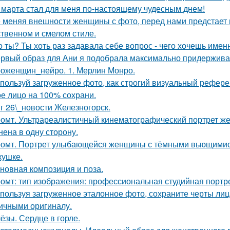
 марта стал для меня по-настоящему чудесным днем!
 меняя внешности женщины с фото, перед нами предстает
твенном и смелом стиле.
о ты? Ты хоть раз задавала себе вопрос - чего хочешь имен
рвый образ для Ани я подобрала максимально придерживая
оженщин_нейро. 1. Мерлин Монро.
пользуй загруженное фото, как строгий визуальный рефере
е лицо на 100% сохрани.
г 26\_новости Железногорск.
омт. Ультрареалистичный кинематографический портрет жен
нена в одну сторону.
омт. Портрет улыбающейся женщины с тёмными вьющимис
кушке.
новная композиция и поза.
омт: тип изображения: профессиональная студийная портре
пользуя загруженное эталонное фото, сохраните черты лица,
ичными оригиналу.
ёзы. Сердце в горле.