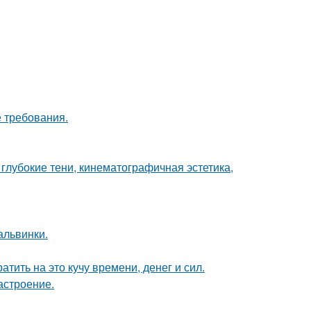
 требования.
глубокие тени, кинематографичная эстетика,
альвинки.
тить на это кучу времени, денег и сил.
астроение.