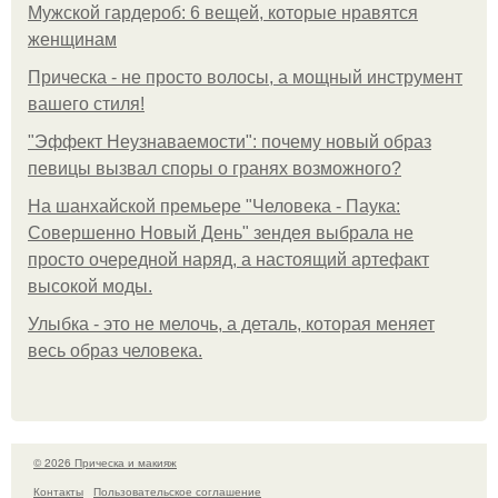
Мужской гардероб: 6 вещей, которые нравятся
женщинам
Прическа - не просто волосы, а мощный инструмент
вашего стиля!
"Эффект Неузнаваемости": почему новый образ
певицы вызвал споры о гранях возможного?
На шанхайской премьере "Человека - Паука:
Совершенно Новый День" зендея выбрала не
просто очередной наряд, а настоящий артефакт
высокой моды.
Улыбка - это не мелочь, а деталь, которая меняет
весь образ человека.
© 2026 Прическа и макияж
Контакты
Пользовательское соглашение