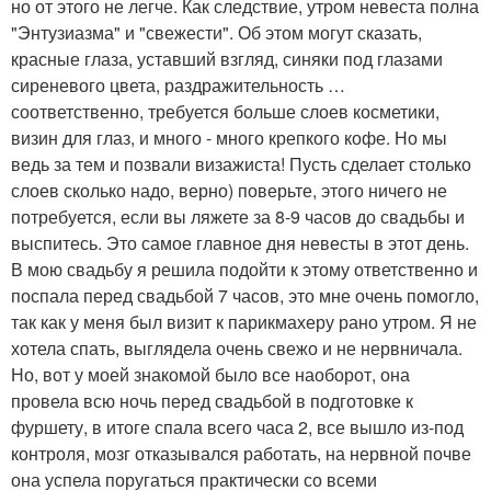
но от этого не легче. Как следствие, утром невеста полна
"Энтузиазма" и "свежести". Об этом могут сказать,
красные глаза, уставший взгляд, синяки под глазами
сиреневого цвета, раздражительность …
соответственно, требуется больше слоев косметики,
визин для глаз, и много - много крепкого кофе. Но мы
ведь за тем и позвали визажиста! Пусть сделает столько
слоев сколько надо, верно) поверьте, этого ничего не
потребуется, если вы ляжете за 8-9 часов до свадьбы и
выспитесь. Это самое главное дня невесты в этот день.
В мою свадьбу я решила подойти к этому ответственно и
поспала перед свадьбой 7 часов, это мне очень помогло,
так как у меня был визит к парикмахеру рано утром. Я не
хотела спать, выглядела очень свежо и не нервничала.
Но, вот у моей знакомой было все наоборот, она
провела всю ночь перед свадьбой в подготовке к
фуршету, в итоге спала всего часа 2, все вышло из-под
контроля, мозг отказывался работать, на нервной почве
она успела поругаться практически со всеми