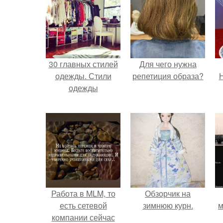
30 главных стилей
Для чего нужна
одежды. Стили
репетиция образа?
Н
одежды
Работа в MLM, то
Обзорчик на
есть сетевой
зимнюю курн.
м
компании сейчас