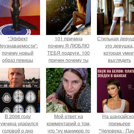
"Эффект
101 причина
Стильная девуш
еузнаваемости":
почему Я ЛЮБЛЮ
это девушка,
почему новый
ТЕБЯ подруге. 100
которая умее
образ певицы
причин почему ты
выглядеть
вызвал споры о
моя лучшая
привлекательн
гранях
подруга.
элегантно в лю
возможного?
ситуации.
В 2006 году
Мой ответ на
На шанхайско
ужчина ударился
комментарий о том,
премьере
головой о дно
что "ну маникюр то
"Человека - Пау