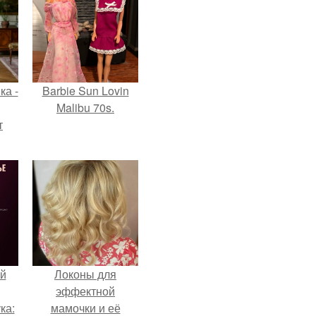
ка -
Barbie Sun Lovin
Malibu 70s.
т
о и
бои
й
Локоны для
эффектной
ка:
мамочки и её