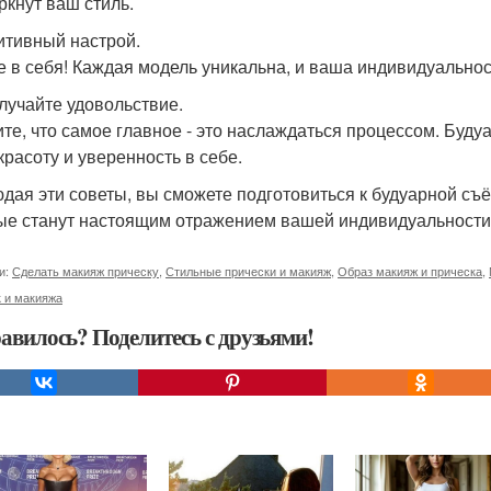
ркнут ваш стиль.
зитивный настрой.
е в себя! Каждая модель уникальна, и ваша индивидуальност
олучайте удовольствие.
те, что самое главное - это наслаждаться процессом. Будуа
красоту и уверенность в себе.
дая эти советы, вы сможете подготовиться к будуарной съ
ые станут настоящим отражением вашей индивидуальности
и:
Сделать макияж прическу
,
Стильные прически и макияж
,
Образ макияж и прическа
,
 и макияжа
авилось? Поделитесь с друзьями!