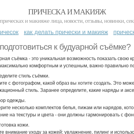
ПРИЧЕСКА И МАКИЯЖ
прическах и макияже лица, новости, отзывы, новинки, сек
ичесок
как делать прически и макияж
причес
 подготовиться к будуарной съёмке?
рная съёмка - это уникальная возможность показать свою кр
максимально комфортным и успешным, важно правильно по
ределите стиль съёмки.
ите с фотографом, какой образ вы хотите создать. Это мож
кационный стиль. Заранее определите, какие наряды и акс
бор одежды.
рите несколько комплектов белья, пижам или нарядов, кот
ние на текстуры и цвета - они должны гармонировать с фо
готовка кожи.
те внимание уходу за кожей: увлажнение, пилинг и использ