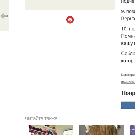
подче
9. по
⇦
Верьт
10. п
Помни
вашу 
Соблю
котор
Категори
причесок
Понр
Читайте также