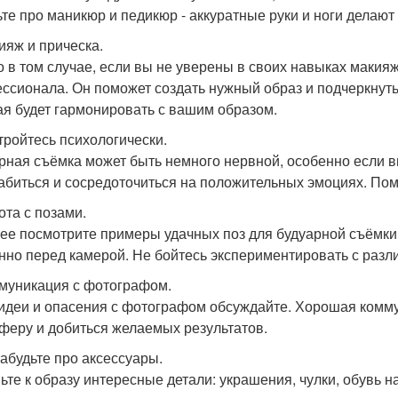
ьте про маникюр и педикюр - аккуратные руки и ноги делаю
кияж и прическа.
о в том случае, если вы не уверены в своих навыках макияж
ссионала. Он поможет создать нужный образ и подчеркнуть
ая будет гармонировать с вашим образом.
стройтесь психологически.
рная съёмка может быть немного нервной, особенно если в
абиться и сосредоточиться на положительных эмоциях. Пом
ота с позами.
ее посмотрите примеры удачных поз для будуарной съёмки.
нно перед камерой. Не бойтесь экспериментировать с раз
ммуникация с фотографом.
идеи и опасения с фотографом обсуждайте. Хорошая комм
феру и добиться желаемых результатов.
забудьте про аксессуары.
ьте к образу интересные детали: украшения, чулки, обувь н