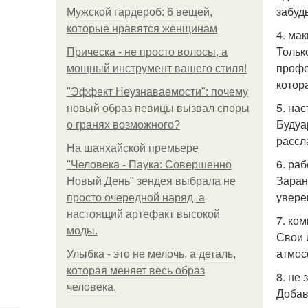
забуд
Мужской гардероб: 6 вещей,
которые нравятся женщинам
4. ма
Тольк
Прическа - не просто волосы, а
профе
мощный инструмент вашего стиля!
котор
"Эффект Неузнаваемости": почему
5. на
новый образ певицы вызвал споры
Будуа
о гранях возможного?
рассл
На шанхайской премьере
6. раб
"Человека - Паука: Совершенно
Заран
Новый День" зендея выбрала не
увере
просто очередной наряд, а
настоящий артефакт высокой
7. ко
моды.
Свои 
атмос
Улыбка - это не мелочь, а деталь,
которая меняет весь образ
8. не 
человека.
Добав