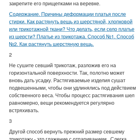
закрепите его прищепками на веревке.
Содержание. Причины деформации платья после
стирки. Как растянуть вещь из шерстяной, хлопковой
или трикотажной ткани? Что делать, если село платье
из шерсти? Платье из трикотажа. Способ №1. Способ
№2. Как растянуть шерстяную вещь.
2
Не сушите севший трикотаж, разложив его на
горизонтальной поверхности. Так, полотно может
вновь дать усадку. Растягиваемые изделия сушат
подвешенными, чтобы они удлинялись под действием
собственного веса. Чтобы процесс растягивания шел
равномерно, вещи рекомендуется регулярно
встряхивать.
3
Другой способ вернуть прежний размер севшему
трикотажу - это глажение с отпариванием . Слегка