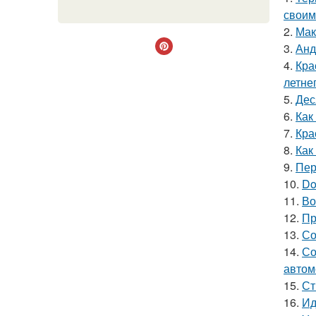
своим
2.
Мак
3.
Анд
4.
Кра
летне
5.
Дес
6.
Как
7.
Кра
8.
Как
9.
Пер
10.
Do
11.
Во
12.
Пр
13.
Со
14.
Со
автом
15.
Ст
16.
Ид