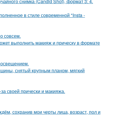
чайного снимка (Candid Shot), формат 3: 4.
олненное в стиле современной "Insta -
о совсем.
может выполнить макияж и прическу в формате
 освещением.
нщины, снятый крупным планом, мягкий
-за своей прически и макияжа.
дём, сохранив мои черты лица, возраст, пол и