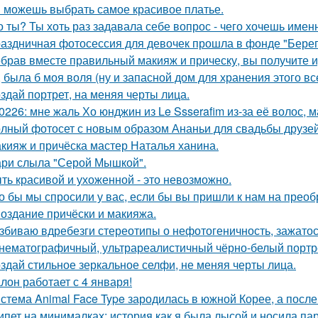
 можешь выбрать самое красивое платье.
о ты? Ты хоть раз задавала себе вопрос - чего хочешь имен
аздничная фотосессия для девочек прошла в фонде "Берег
брав вместе правильный макияж и прическу, вы получите 
, была б моя воля (ну и запасной дом для хранения этого все
здай портрет, на меняя черты лица.
0226: мне жаль Хо юнджин из Le Ssserafim из-за её волос, 
лный фотосет с новым образом Ананьи для свадьбы друзей
кияж и причёска мастер Наталья ханина.
ри слыла "Серой Мышкой".
ть красивой и ухоженной - это невозможно.
о бы мы спросили у вас, если бы вы пришли к нам на прео
Создание причёски и макияжа.
збиваю вдребезги стереотипы о нефотогеничность, зажатос
нематографичный, ультрареалистичный чёрно-белый портре
здай стильное зеркальное селфи, не меняя черты лица.
лон работает с 4 января!
стема Animal Face Type зародилась в южной Корее, а посл
ипет на минималках: история как я была лысой и носила пар