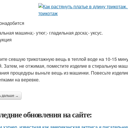
онадобится
альная машина;- утюг;- гладильная доска;- уксус.
укция
ите севшую трикотажную вещь в теплой воде на 10-15 мину
й. Затем, не отжимая, поместите изделие в стиральную ма
ания процедуры выньте вещь из машинки. Повесьте изделие
пками на веревке.
ь дальше →
ледние обновления на сайте:
и хэтчер, известная как американская актриса и писательн