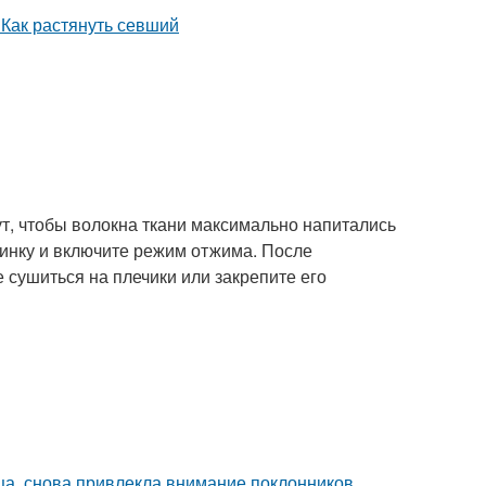
т, чтобы волокна ткани максимально напитались
шинку и включите режим отжима. После
 сушиться на плечики или закрепите его
ица, снова привлекла внимание поклонников