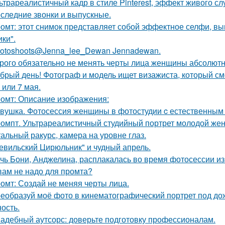
ьтрареалистичный кадр в стиле Pinterest, эффект живого слу
следние звонки и выпускные.
омт: этот снимок представляет собой эффектное селфи, вып
ики".
otoshoots@Jenna_lee_Dewan Jennadewan.
рого обязательно не менять черты лица женщины абсолютн
брый день! Фотограф и модель ищет визажиста, который с
 или 7 мая.
омт: Описание изображения:
вушка. Фотосессия женщины в фотостудии c естественным
омпт. Ультрареалистичный студийный портрет молодой же
альный ракурс, камера на уровне глаз.
евильский Цирюльник" и чудный апрель.
чь Бони, Анджелина, расплакалась во время фотосессии из
вам не надо для промта?
омт: Создай не меняя черты лица.
еобразуй моё фото в кинематографический портрет под дож
ость.
адебный аутсорс: доверьте подготовку профессионалам.