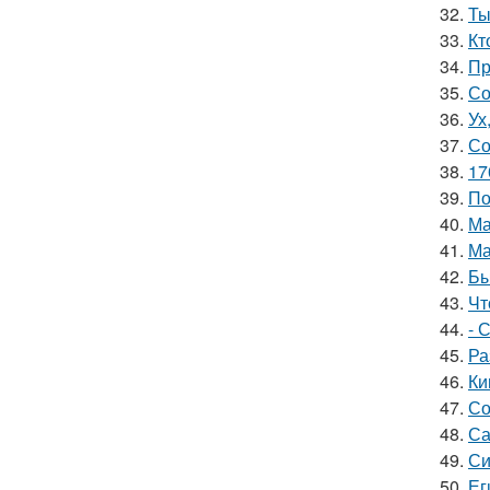
32.
Ты
33.
Кт
34.
Пр
35.
Со
36.
Ух
37.
Со
38.
17
39.
По
40.
Ма
41.
Ма
42.
Бы
43.
Чт
44.
- 
45.
Ра
46.
Ки
47.
Со
48.
Са
49.
Си
50.
Ег