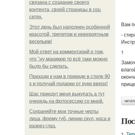
связана с создание своего
контента, своей страницы в соц
сетях.
Вам п
Этот день был наполнен особенной
- стир
красотой, трепетом и невероятным
Инстр
весельем!
1
Мой ответ на комментарий о том,
что "ну маникюр то всё таки можно
Замоч
было бы сделать.
влаго
оконч
Приходи к нам в прикиде в стиле 90
прище
х и получай подарки от руки вверх!
Щас приедут меня выкупать а тут
очередь на фотосессию со мной.
читат
Сохраняйте мои точные черты
Пос
лица, форму губ, линию скул, носа и
разрез глаз.
1.
Тер