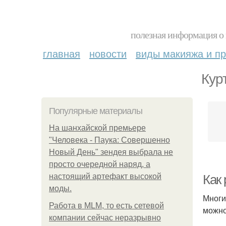
полезная информация о 
главная
новости
виды макияжа и пр
Кур
Популярные материалы
На шанхайской премьере
"Человека - Паука: Совершенно
Новый День" зендея выбрала не
просто очередной наряд, а
настоящий артефакт высокой
Как 
моды.
Многи
Работа в MLM, то есть сетевой
можно
компании сейчас неразрывно