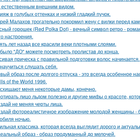
 естественным внешним видом.
ияж в голубых оттенках и низкий гладкий пучок.
рей Малахов трогательно покормил жену с вилки перед кам
сный горошек (Red Polka Dot) - вечный символ ретро - рома
го настроения.
ять лет назад все красили веки плотными слоями.
 было "ДО" можете посмотреть пролистав до конца.
сивая прическа с правильной подготовки волос начинается.
 научиться слушать себя.
вый образ после долгого отпуска - это всегда особенное на
lls of the World 1996.
схищают меня некоторые дамы, конечно.
отирать лицо льдом полезно и другие мифы о красоте, кото
здай не меняя черты лица.
здай фотореалистичное изображение молодой женщины - б
обиля ночью.
ильная классика, которая всегда выглядит дорого и актуаль
еальный образ - образ продуманный до мелочей.