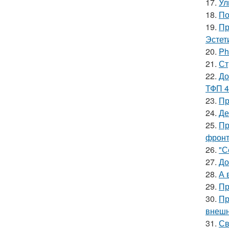
17.
Ул
18.
По
19.
Пр
Эстет
20.
Ph
21.
Ст
22.
До
ТФП 4
23.
Пр
24.
Де
25.
Пр
фронт
26.
"С
27.
До
28.
А 
29.
Пр
30.
Пр
внешн
31.
Св