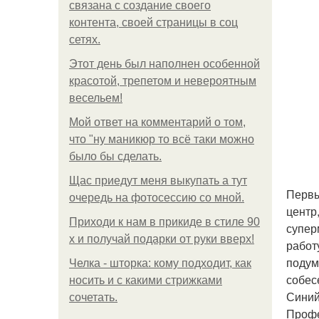
связана с создание своего
контента, своей страницы в соц
сетях.
Этот день был наполнен особенной
красотой, трепетом и невероятным
весельем!
Мой ответ на комментарий о том,
что "ну маникюр то всё таки можно
было бы сделать.
Щас приедут меня выкупать а тут
Первы
очередь на фотосессию со мной.
центр
Приходи к нам в прикиде в стиле 90
супер
х и получай подарки от руки вверх!
работ
подум
Челка - шторка: кому подходит, как
собес
носить и с какими стрижками
Синий
сочетать.
Профе