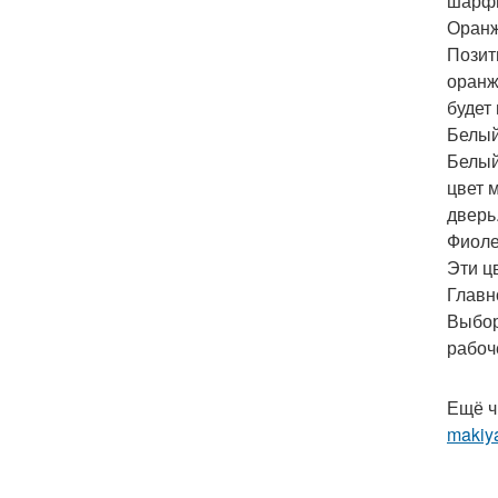
шарфи
Оранж
Позит
оранж
будет
Белый
Белый
цвет 
дверь
Фиоле
Эти ц
Главн
Выбор
рабоч
Ещё ч
makiya