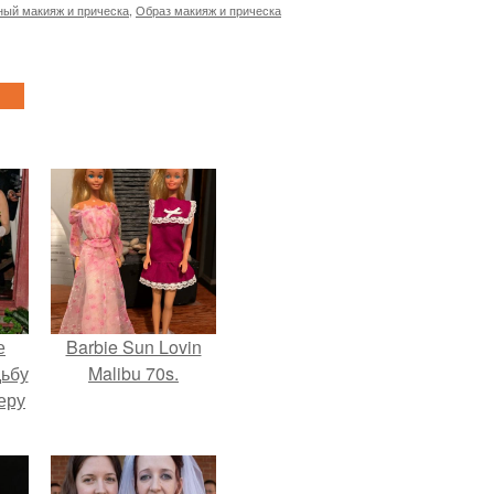
ый макияж и прическа
,
Образ макияж и прическа
е
Barbie Sun Lovin
дьбу
Malibu 70s.
еру