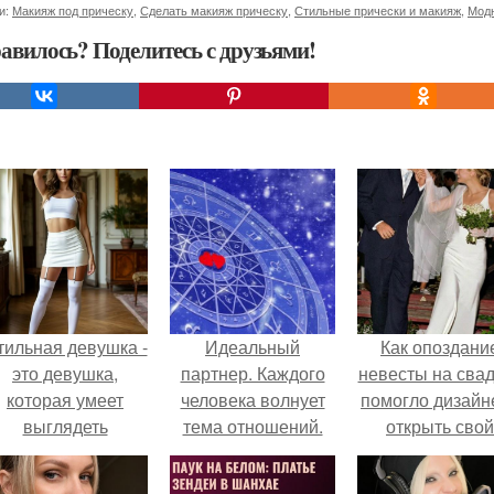
и:
Макияж под прическу
,
Сделать макияж прическу
,
Стильные прически и макияж
,
Модн
авилось? Поделитесь с друзьями!
тильная девушка -
Идеальный
Как опоздани
это девушка,
партнер. Каждого
невесты на сва
которая умеет
человека волнует
помогло дизайн
выглядеть
тема отношений.
открыть свой
привлекательно и
бренд.
легантно в любои