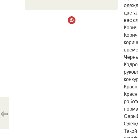
одежд
цвета
вас с
Корич
Корич
корич
време
Черны
Кадро
руков
конку
Красн
Красн
работ
норма
⇦
Серый
Одежд
Такой