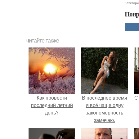
Категори
Понр
Читайте также
Как провести
В последнее время
С
последний летний
я всё чаще одну
день?
закономерность
замечаю.
э