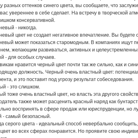
у разных оттенков синего цвета, вы сообщаете, что заслуж
 вас увереннее в себе сделает. На встречу в творческой ат
лишком консервативной.
невый - никогда.
невый цвет не создает негативное впечатление. Вы будете 
невый может показаться старомодным. В компаниях ищут пе
нем, желающим развиваться, активных и целеустремленны
й - для особых случаев.
викам нравится черный цвет почти так же сильно, как и син
одящую должность. Черный очень властный цвет: потенциал
рента, и это поставит под угрозу результат собеседования.
ый - это слишком.
ый тоже очень властный цвет, но власть эта другого свойств
одатель также может расценить красный наряд как бунтарст
льно воспринять в сфере продаж или юриспруденции, но лу
 - самый безопасный.
а серого цвета - идеальный способ невербально сообщить, 
 цвет во всех сферах понравится. Но проявите свою индив