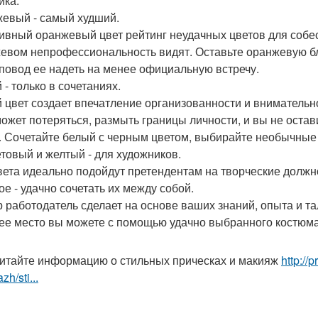
ка.
евый - самый худший.
ивный оранжевый цвет рейтинг неудачных цветов для собе
евом непрофессиональность видят. Оставьте оранжевую блу
 повод ее надеть на менее официальную встречу.
 - только в сочетаниях.
 цвет создает впечатление организованности и внимательн
может потеряться, размыть границы личности, и вы не остави
. Сочетайте белый с черным цветом, выбирайте необычные
товый и желтый - для художников.
вета идеально подойдут претендентам на творческие должно
ое - удачно сочетать их между собой.
 работодатель сделает на основе ваших знаний, опыта и тал
ее место вы можете с помощью удачно выбранного костюма
итайте информацию о стильных прическах и макияж
http://
zh/sti...