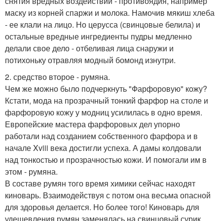
снятия вредных воздействий - противоядия, например
маску из корней спаржи и молока. Намочив мякиш хлеба
- ее клали на лицо. Но церусса (свинцовые белила) и
остальные вредные ингредиенты пудры медленно
делали свое дело - отбеливая лица снаружи и
потихоньку отравляя модный бомонд изнутри.
2. средство второе - румяна.
Чем же можно было подчеркнуть "Фарфоровую" кожу?
Кстати, мода на прозрачный тонкий фарфор на столе и
фарфоровую кожу у модниц усилилась в одно время.
Европейские мастера фарфоровых дел упорно
работали над созданием собственного фарфора и в
начале Xviii века достигли успеха. А дамы колдовали
над тонкостью и прозрачностью кожи. И помогали им в
этом - румяна.
В составе румян того время химики сейчас находят
киноварь. Взаимодействуя с потом она весьма опасной
для здоровья делается. Но более того! Киноварь для
удешевления румян заменялась на свинцовый сурик.