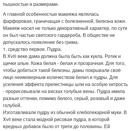
пышностью и размерами.
А главной особенностью макияжа являлась
фарфоровая, граничащая с болезненной, белизна кожи.
Макияж носил не только декоративный характер, по сути
он был частью светского гардероба. В обществе не
допускалось появление без грима.
1. средство первое. Пудра.
В Xviii веке дама должна была быть как кукла. Ротик и
щечки алые. Кожа белая - белая и прозрачная. Для того,
чтобы добиться такой белизны, дамы покрывали своё
лицо неимоверным количеством белил и пудры. Для
усиления эффекта прелестницы шли на особую хитрость
- прорисовывали на висках голубые вены. Пудра имела
разные оттенки, помимо белого, серый, розовый и даже
голубой.
Изготавливали пудру из обычной хлебопекарной муки. В
Xvii веке стала модной рисовая пудра, в которой
вредных добавок было от трети до половины. Ей