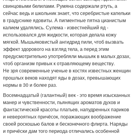
свинцовыми белилами. Румяна содержали ртуть, а
сейчас ведь и школьник знает, что серебристые капельки
в градуснике ядовиты. А пигментные пятна цианистым
калием удалялись. Сулема - известнейший яд -
использовался для жидкости, которая делала кожу
мягкой. Мышьяковистый ангидрид пили, чтоб вызвать
эффект здорового на взгляд тела, а перед этим
предусмотрительно употребляли мышьяк в малых дозах,
чтоб организм привык к отравляющему веществу.
Не зря современные ученые в костях известных женщин
прошлых веков находят яды в дозах, превышающих
нормы в 30 и более раз.
Восемнадцатый (галантный) век - это время изысканных
манер и чувственности, пьянящих ароматов духов и
фантастической красоты платьев, напудренных париков
и невероятных причёсок, поражающих воображение
своей роскошью балов и бесконечного флирта. Наряды
и причёски дам того периода отличались особенной