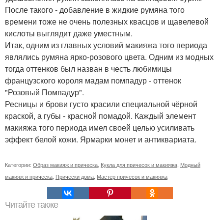
После такого - добавление в жидкие румяна того
времени тоже не очень полезных квасцов и щавелевой
кислоты выглядит даже уместным.
Итак, одним из главных условий макияжа того периода
являлись румяна ярко-розового цвета. Одним из модных
тогда оттенков был назван в честь любимицы
французского короля мадам помпадур - оттенок
"Розовый Помпадур".
Ресницы и брови густо красили специальной чёрной
краской, а губы - красной помадой. Каждый элемент
макияжа того периода имел своей целью усиливать
эффект белой кожи. Ярмарки монет и антиквариата.
Категории:
Образ макияж и прическа
,
Кукла для причесок и макияжа
,
Модный
макияж и прическа
,
Прически дома
,
Мастер причесок и макияжа
Читайте также