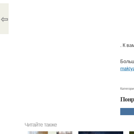
⇦
. К в
Больш
makiya
Категори
Понр
Читайте также