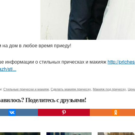
ам на дом в любое время приеду!
е информации о стильных прическах и макияж
http://priche
zh/sti...
и:
Стильные прически и макияж
,
Сделать макияж прическу
,
Макияж под прическу
,
Цены
авилось? Поделитесь с друзьями!