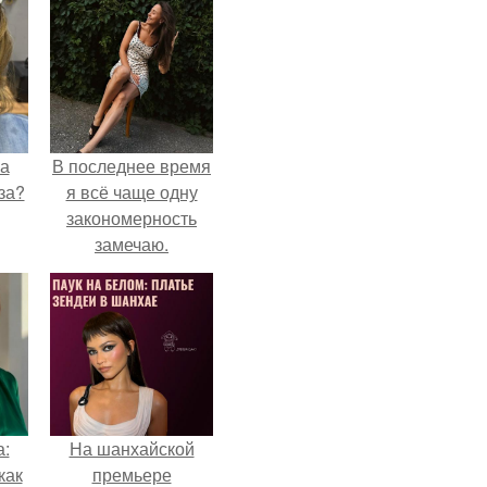
на
В последнее время
за?
я всё чаще одну
закономерность
замечаю.
а:
На шанхайской
как
премьере