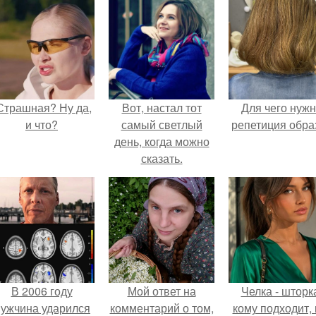
Страшная? Ну да,
Вот, настал тот
Для чего нуж
и что?
самый светлый
репетиция обра
день, когда можно
сказать.
В 2006 году
Мой ответ на
Челка - шторк
ужчина ударился
комментарий о том,
кому подходит, 