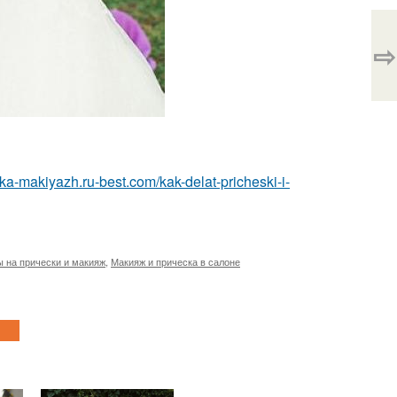
⇨
ska-makiyazh.ru-best.com/kak-delat-pricheski-i-
 на прически и макияж
,
Макияж и прическа в салоне