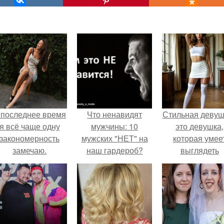
 последнее время
Что ненавидят
Стильная девуш
я всё чаще одну
мужчины: 10
это девушка,
закономерность
мужских "НЕТ" на
которая умее
замечаю.
наш гардероб?
выглядеть
привлекательн
элегантно в лю
ситуации.