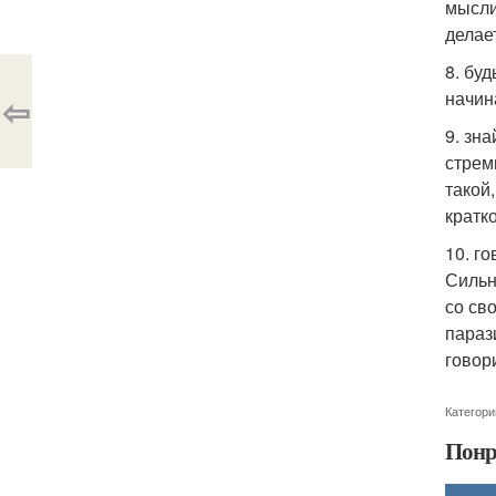
мысли
делает
8. бу
начин
⇦
9. зн
стрем
такой
кратк
10. г
Сильн
со сво
параз
говори
Категори
Понр