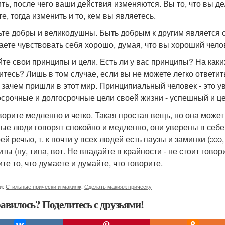
ть, после чего ваши действия изменяются. Вы то, что вы дел
е, тогда изменить и то, кем вы являетесь.
дьте добры и великодушны. Быть добрым к другим является
аете чувствовать себя хорошо, думая, что вы хороший чело
айте свои принципы и цели. Есть ли у вас принципы? На ка
итесь? Лишь в том случае, если вы не можете легко ответить
, зачем пришли в этот мир. Принципиальный человек - это ув
осрочные и долгосрочные цели своей жизни - успешный и ц
оворите медленно и четко. Такая простая вещь, но она может
ые люди говорят спокойно и медленно, они уверены в себе 
ей речью, т. к почти у всех людей есть паузы и заминки (эээ, 
иты (ну, типа, вот. Не впадайте в крайности - не стоит гово
те то, что думаете и думайте, что говорите.
и:
Стильные прически и макияж
,
Сделать макияж прическу
авилось? Поделитесь с друзьями!