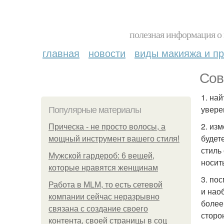
полезная информация о 
главная
новости
виды макияжа и пр
Сов
1. на
увере
Популярные материалы
2. из
Прическа - не просто волосы, а
будет
мощный инструмент вашего стиля!
стиль
Мужской гардероб: 6 вещей,
носит
которые нравятся женщинам
3. по
Работа в MLM, то есть сетевой
и нао
компании сейчас неразрывно
более
связана с создание своего
сторо
контента, своей страницы в соц