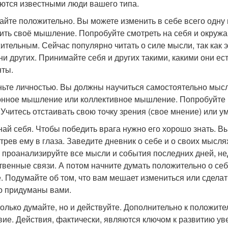
ются известными люди вашего типа.
майте положительно. Вы можете изменить в себе всего одну
ить своё мышление. Попробуйте смотреть на себя и окруж
ительным. Сейчас популярно читать о силе мысли, так как 
 ни других. Принимайте себя и других такими, какими они е
ты.
аньте личностью. Вы должны научиться самостоятельно мысл
нное мышление или коллективное мышление. Попробуйте вы
. Учитесь отстаивать свою точку зрения (свое мнение) или у
знай себя. Чтобы победить врага нужно его хорошо знать. Вы
трев ему в глаза. Заведите дневник о себе и о своих мысля
 проанализируйте все мысли и события последних дней, не
твенные связи. А потом начните думать положительно о себе
е. Подумайте об том, что вам мешает измениться или сдела
о придуманы вами.
 только думайте, но и действуйте. Дополнительно к положи
вие. Действия, фактически, являются ключом к развитию ув