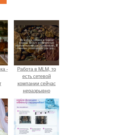
ка -
Работа в MLM, то
есть сетевой
т
компании сейчас
неразрывно
о и
связана с создание
бои
своего контента,
своей страницы в
соц сетях.