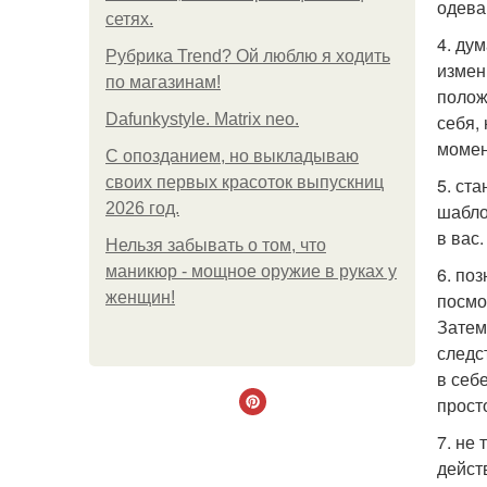
одева
сетях.
4. ду
Рубрика Trend? Ой люблю я ходить
измен
по магазинам!
полож
Dafunkystyle. Matrix neo.
себя,
момен
С опозданием, но выкладываю
своих первых красоток выпускниц
5. ст
2026 год.
шабло
в вас
Нельзя забывать о том, что
маникюр - мощное оружие в руках у
6. по
женщин!
посмо
Затем
следс
в себ
прост
7. не
дейст