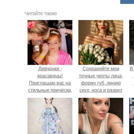
Читайте также
Девчонки -
Сохраняйте мои
В
красавицы!
точные черты лица,
Приглашаю вас на
форму губ, линию
стильные причёски,
скул, носа и разрез
праздничный
глаз.
стойкий макияж!