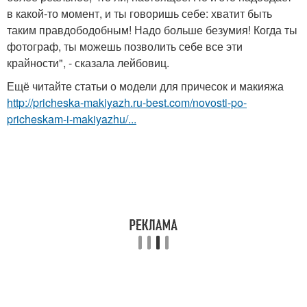
в какой-то момент, и ты говоришь себе: хватит быть
таким правдободобным! Надо больше безумия! Когда ты
фотограф, ты можешь позволить себе все эти
крайности", - сказала лейбовиц.
Ещё читайте статьи о модели для причесок и макияжа
http://pricheska-makiyazh.ru-best.com/novosti-po-
pricheskam-i-makiyazhu/...